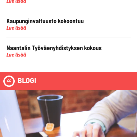
Lue lisää
Kaupunginvaltuusto kokoontuu
Lue lisää
Naantalin Työväenyhdistyksen kokous
Lue lisää
BLOGI