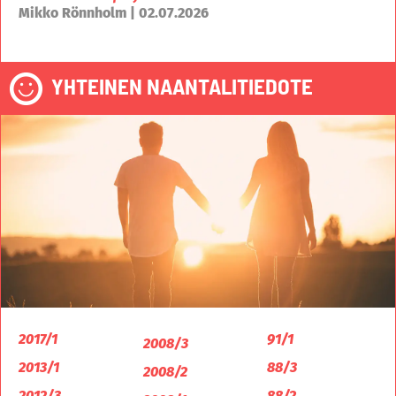
Mikko Rönnholm | 02.07.2026
YHTEINEN NAANTALITIEDOTE
2017/1
91/1
2008/3
2013/1
88/3
2008/2
2012/3
88/2