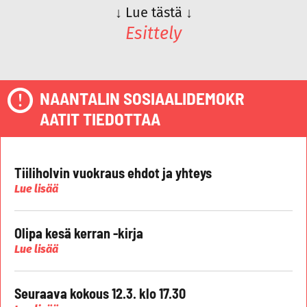
↓
Lue tästä
↓
Esittely
NAANTALIN SOSIAALIDEMOKR
AATIT TIEDOTTAA
Tiiliholvin vuokraus ehdot ja yhteys
Lue lisää
Olipa kesä kerran -kirja
Lue lisää
Seuraava kokous 12.3. klo 17.30