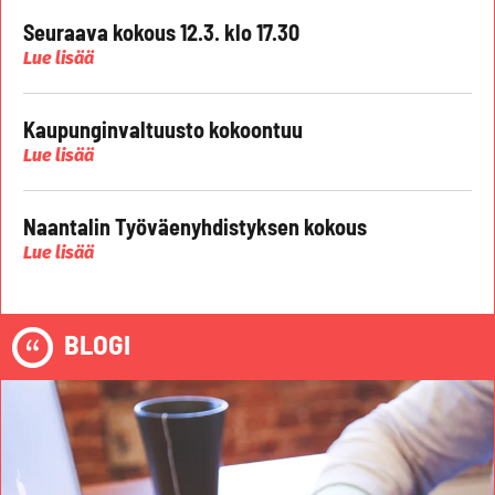
Seuraava kokous 12.3. klo 17.30
Lue lisää
Kaupunginvaltuusto kokoontuu
Lue lisää
Naantalin Työväenyhdistyksen kokous
Lue lisää
BLOGI