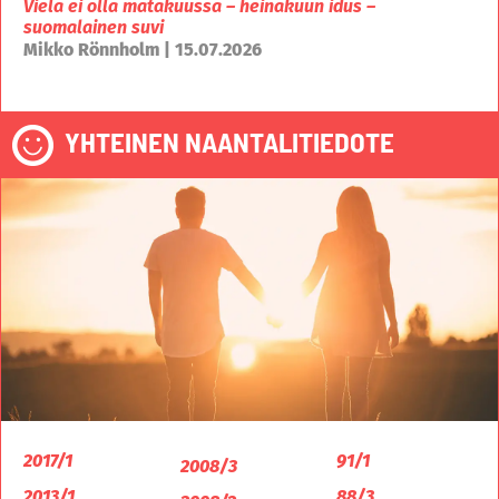
Vielä ei olla mätäkuussa – heinäkuun idus –
suomalainen suvi
Mikko Rönnholm | 15.07.2026
YHTEINEN NAANTALITIEDOTE
2017/1
91/1
2008/3
2013/1
88/3