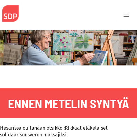
Skip
to
content
ENNEN METELIN SYNTYÄ
Hesarissa oli tänään otsikko :RIkkaat eläkeläiset
Haku:
solidaarisuusveron maksajiksi.