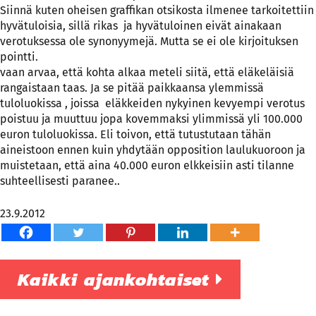
Siinnä kuten oheisen graffikan otsikosta ilmenee tarkoitettiin
hyvätuloisia, sillä rikas ja hyvätuloinen eivät ainakaan
verotuksessa ole synonyymejä. Mutta se ei ole kirjoituksen
pointti.
vaan arvaa, että kohta alkaa meteli siitä, että eläkeläisiä
rangaistaan taas. Ja se pitää paikkaansa ylemmissä
tuloluokissa , joissa eläkkeiden nykyinen kevyempi verotus
poistuu ja muuttuu jopa kovemmaksi ylimmissä yli 100.000
euron tuloluokissa. Eli toivon, että tutustutaan tähän
aineistoon ennen kuin yhdytään opposition laulukuoroon ja
muistetaan, että aina 40.000 euron elkkeisiin asti tilanne
suhteellisesti paranee..
23.9.2012
Kaikki ajankohtaiset