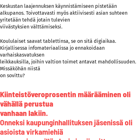
Keskustan laajennuksen käynnistämiseen pistetään
alkupanos. Toivottavasti myös aktiivisesti asian suhteen
yritetään tehdä jotain tulevien
viivästyksien välttämiseksi.
Koululaiset saavat tablettinsa, se on sitä digiaikaa.
Kirjallisessa infomateriaalissa jo ennakoidaan
varhaiskasvatuksen
leikkauksilla, joihin valtion toimet antavat mahdollisuuden.
Missäköhän niistä
on sovittu?
Kiinteistöveroprosentin määrääminen oli
vähällä perustua
vanhaan lakiin.
Onneksi kaupunginhallituksen jäsenissä oli
asioista virkamiehiä