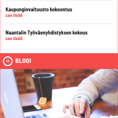
Kaupunginvaltuusto kokoontuu
Lue lisää
Naantalin Työväenyhdistyksen kokous
Lue lisää
BLOGI