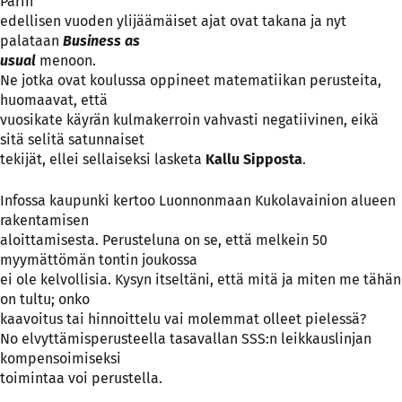
Parin
edellisen vuoden ylijäämäiset ajat ovat takana ja nyt
palataan
Business as
usual
menoon.
Ne jotka ovat koulussa oppineet matematiikan perusteita,
huomaavat, että
vuosikate käyrän kulmakerroin vahvasti negatiivinen, eikä
sitä selitä satunnaiset
tekijät, ellei sellaiseksi lasketa
Kallu Sipposta
.
Infossa kaupunki kertoo Luonnonmaan Kukolavainion alueen
rakentamisen
aloittamisesta. Perusteluna on se, että melkein 50
myymättömän tontin joukossa
ei ole kelvollisia. Kysyn itseltäni, että mitä ja miten me tähän
on tultu; onko
kaavoitus tai hinnoittelu vai molemmat olleet pielessä?
No elvyttämisperusteella tasavallan SSS:n leikkauslinjan
kompensoimiseksi
toimintaa voi perustella.