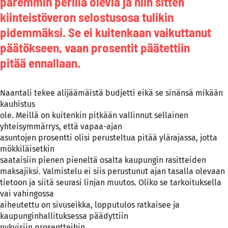
paremmin perillä olevia ja niin sitten
kiinteistöveron selostusosa tulikin
pidemmäksi. Se ei kuitenkaan vaikuttanut
päätökseen, vaan prosentit päätettiin
pitää ennallaan.
Naantali tekee alijäämäistä budjetti eikä se sinänsä mikään
kauhistus
ole. Meillä on kuitenkin pitkään vallinnut sellainen
yhteisymmärrys, että vapaa-ajan
asuntojen prosentti olisi perusteltua pitää ylärajassa, jotta
mökkiläisetkin
saataisiin pienen pieneltä osalta kaupungin rasitteiden
maksajiksi. Valmistelu ei siis perustunut ajan tasalla olevaan
tietoon ja siitä seurasi linjan muutos. Oliko se tarkoituksella
vai vahingossa
aiheutettu on sivuseikka, lopputulos ratkaisee ja
kaupunginhallituksessa päädyttiin
nykyisiin prosentteihin.