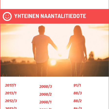
YHTEINEN NAANTALITIEDOTE
2017/1
91/1
2008/3
2013/1
88/3
2008/2
2012/3
88/2
2008/1
2012/2
84/3