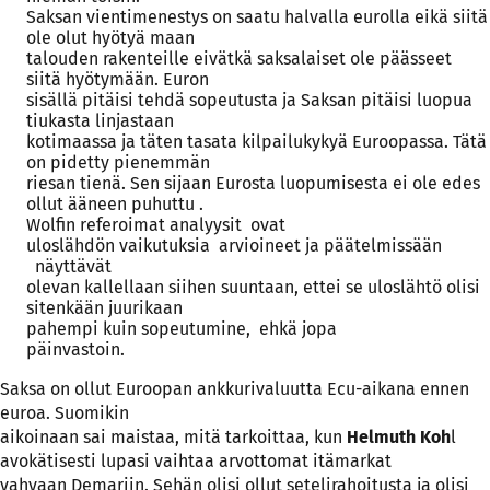
Saksan vientimenestys on saatu halvalla eurolla eikä siitä
ole olut hyötyä maan
talouden rakenteille eivätkä saksalaiset ole päässeet
siitä hyötymään. Euron
sisällä pitäisi tehdä sopeutusta ja Saksan pitäisi luopua
tiukasta linjastaan
kotimaassa ja täten tasata kilpailukykyä Euroopassa. Tätä
on pidetty pienemmän
riesan tienä. Sen sijaan Eurosta luopumisesta ei ole edes
ollut ääneen puhuttu .
Wolfin referoimat analyysit
ovat
uloslähdön vaikutuksia
arvioineet ja päätelmissään
näyttävät
olevan kallellaan siihen suuntaan, ettei se uloslähtö olisi
sitenkään juurikaan
pahempi kuin sopeutumine,
ehkä jopa
päinvastoin.
Saksa on ollut Euroopan ankkurivaluutta Ecu-aikana ennen
euroa. Suomikin
aikoinaan sai maistaa, mitä tarkoittaa, kun
Helmuth Koh
l
avokätisesti lupasi vaihtaa arvottomat itämarkat
vahvaan Demariin. Sehän olisi ollut setelirahoitusta ja olisi