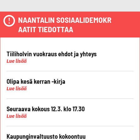
NAANTALIN SOSIAALIDEMOKR
AATIT TIEDOTTAA
Tiiliholvin vuokraus ehdot ja yhteys
Lue lisää
Olipa kesä kerran -kirja
Lue lisää
Seuraava kokous 12.3. klo 17.30
Lue lisää
Kaupunginvaltuusto kokoontuu