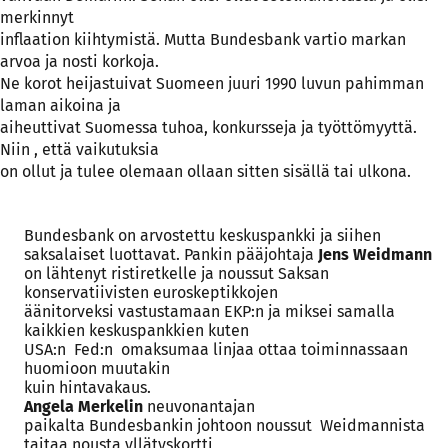
merkinnyt
inflaation kiihtymistä. Mutta Bundesbank vartio markan
arvoa ja nosti korkoja.
Ne korot heijastuivat Suomeen juuri 1990 luvun pahimman
laman aikoina ja
aiheuttivat Suomessa tuhoa, konkursseja ja työttömyyttä.
Niin , että vaikutuksia
on ollut ja tulee olemaan ollaan sitten sisällä tai ulkona.
Bundesbank on arvostettu keskuspankki ja siihen
saksalaiset luottavat. Pankin pääjohtaja
Jens Weidmann
on lähtenyt ristiretkelle ja noussut Saksan
konservatiivisten euroskeptikkojen
äänitorveksi vastustamaan EKP:n ja miksei samalla
kaikkien keskuspankkien kuten
USA:n
Fed:n
omaksumaa linjaa ottaa toiminnassaan
huomioon muutakin
kuin hintavakaus.
Angela Merkelin
neuvonantajan
paikalta Bundesbankin johtoon noussut
Weidmannista
taitaa nousta yllätyskortti