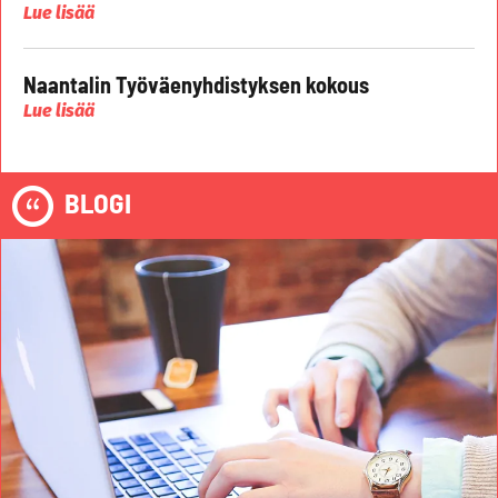
Lue lisää
Naantalin Työväenyhdistyksen kokous
Lue lisää
BLOGI