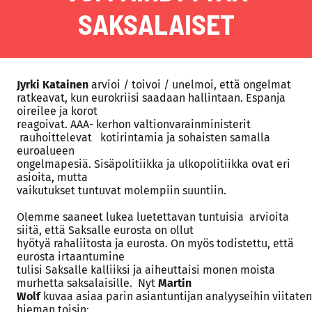
SAKSALAISET
Jyrki Katainen
arvioi / toivoi / unelmoi, että ongelmat
ratkeavat, kun eurokriisi saadaan hallintaan. Espanja
oireilee ja korot
reagoivat. AAA- kerhon valtionvarainministerit
rauhoittelevat
kotirintamia ja sohaisten samalla
euroalueen
ongelmapesiä. Sisäpolitiikka ja ulkopolitiikka ovat eri
asioita, mutta
vaikutukset tuntuvat molempiin suuntiin.
Olemme saaneet lukea luetettavan tuntuisia
arvioita
siitä, että Saksalle eurosta on ollut
hyötyä rahaliitosta ja eurosta. On myös todistettu, että
eurosta irtaantumine
tulisi Saksalle kalliiksi ja aiheuttaisi monen moista
murhetta saksalaisille.
Nyt
Martin
Wolf
kuvaa asiaa parin asiantuntijan analyyseihin viitaten
hieman toisin: