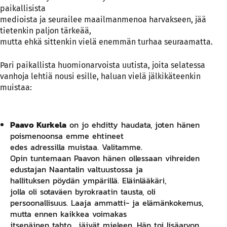
paikallisista
medioista ja seurailee maailmanmenoa harvakseen, jää
tietenkin paljon tärkeää,
mutta ehkä sittenkin vielä enemmän turhaa seuraamatta.
Pari paikallista huomionarvoista uutista, joita selatessa
vanhoja lehtiä nousi esille, haluan vielä jälkikäteenkin
muistaa:
Paavo Kurkela
on jo ehditty haudata, joten hänen
poismenoonsa emme ehtineet
edes adressilla muistaa. Valitamme.
Opin tuntemaan Paavon hänen ollessaan vihreiden
edustajan Naantalin valtuustossa ja
hallituksen pöydän ympärillä. Eläinlääkäri,
jolla oli sotaväen byrokraatin tausta, oli
persoonallisuus. Laaja ammatti- ja elämänkokemus,
mutta ennen kaikkea voimakas
itsenäinen tahto, jäivät mieleen. Hän toi lisäarvon