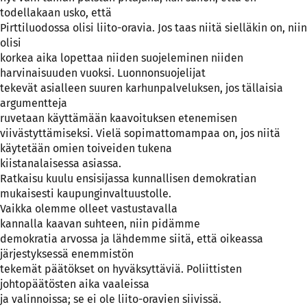
todellakaan usko, että
Pirttiluodossa olisi liito-oravia. Jos taas niitä sielläkin on, niin
olisi
korkea aika lopettaa niiden suojeleminen niiden
harvinaisuuden vuoksi. Luonnonsuojelijat
tekevät asialleen suuren karhunpalveluksen, jos tällaisia
argumentteja
ruvetaan käyttämään kaavoituksen etenemisen
viivästyttämiseksi. Vielä sopimattomampaa on, jos niitä
käytetään omien toiveiden tukena
kiistanalaisessa asiassa.
Ratkaisu kuulu ensisijassa kunnallisen demokratian
mukaisesti kaupunginvaltuustolle.
Vaikka olemme olleet vastustavalla
kannalla kaavan suhteen, niin pidämme
demokratia arvossa ja lähdemme siitä, että oikeassa
järjestyksessä enemmistön
tekemät päätökset on hyväksyttäviä. Poliittisten
johtopäätösten aika vaaleissa
ja valinnoissa; se ei ole liito-oravien siivissä.