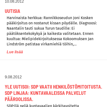
10.08.2012
UUTISIA
Harvinaista herkkua: Rannikkoseudun Joni Kosken
pääkirjoitus on nostanut kissan pöydälle. Diagnoosi:
Naantalin tauti sukua Turun taudille: Ei
päätöksentekokykyä ja kaikesta valitetaan. Ennen
kuultua: Mielipidekirjoituksessa Kokoomuksen Jan
Lindström patistaa virkamiehiä töihin,…
Lue lisää
9.08.2012
YLE UUTISOI: SDP VAATII HENKILÖSTÖMITOITUSTA.
SDP LINJAA: KUNTAVAALEISSA PALVELUT
PÄÄROOLISSA.
SDP:llä neljä kuntavaalien kärkitavoitetta