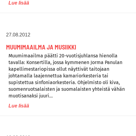
Lue lisää
27.08.2012
MUUMIMAAILMA JA MUSIIKKI
Muumimaailma päätti 20-vuotisjuhlansa hienolla
tavalla: Konsertilla, jossa kymmenen Jorma Panulan
kapellimestariopissa ollut näyttivät taitojaan
johtamalla laajennettua kamariorkesteria tai
supistettua sinfoniaorkesteria. Ohjelmisto oli kiva,
suomenruotsalaisten ja suomalaisten yhteistä vähän
muotisanaksi juuri…
Lue lisää