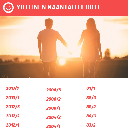
YHTEINEN NAANTALITIEDOTE
2017/1
91/1
2008/3
2013/1
88/3
2008/2
2012/3
88/2
2008/1
2012/2
84/3
2004/2
2012/1
83/2
2004/1