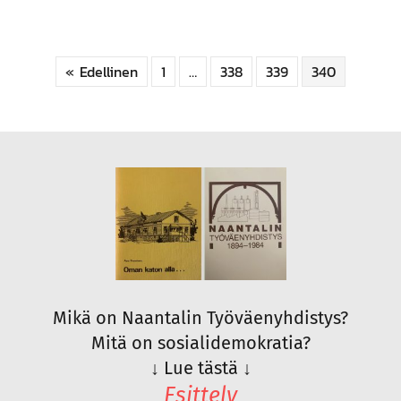
« Edellinen
1
…
338
339
340
Mikä on Naantalin Työväenyhdistys?
Mitä on sosialidemokratia?
↓
Lue tästä
↓
Esittely