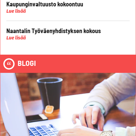
Kaupunginvaltuusto kokoontuu
Lue lisää
Naantalin Työväenyhdistyksen kokous
Lue lisää
BLOGI