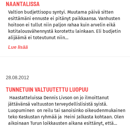
NAANTALISSA
Valtion budjettisopu syntyi. Muutama päivä sitten
esittämäni ennuste ei pitänyt paikkaansa. Vanhusten
hoitoon ei tullut niin paljon rahaa kuin arvelin eikä
kotitalousvähennystä korotettu lainkaan. Eli budjetin
alijäämä ei toteutunut niin…
Lue lisää
28.08.2012
TUNNETUIN VALTUUTETTU LUOPUU
Haastatteluissa Dennis Livson on jo ilmoittanut
jättävänsä valtuuston terveydellislisistä syistä.
Luopuminen on reilu tai sanoisinko oikeudenmukainen
teko Keskustan ryhmää ja Heini Jalkasta kohtaan. Olen
aikoinaan Turun loikkausten aikana esittänyt, että…