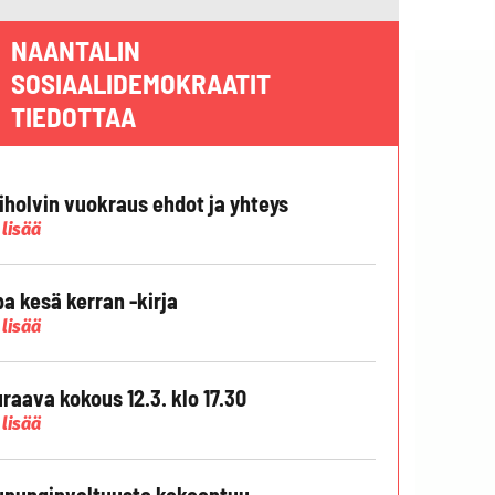
NAANTALIN
SOSIAALIDEMOKRAATIT
TIEDOTTAA
liholvin vuokraus ehdot ja yhteys
 lisää
pa kesä kerran -kirja
 lisää
raava kokous 12.3. klo 17.30
 lisää
punginvaltuusto kokoontuu