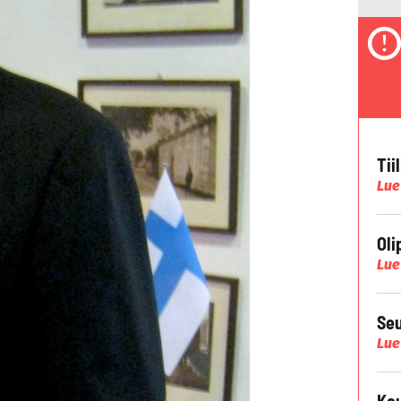
Tii
Lue
Oli
Lue
Seu
Lue
Kau