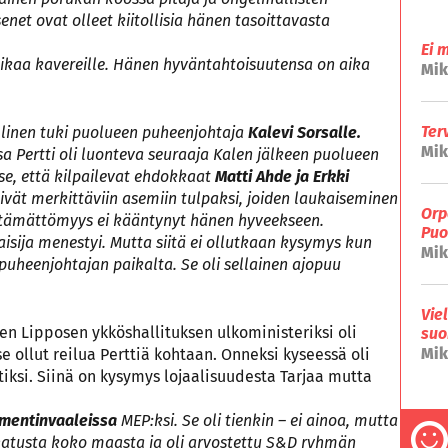
net ovat olleet kiitollisia hänen tasoittavasta
Ei 
aikaa kavereille. Hänen hyväntahtoisuutensa on aika
Mik
Ter
linen tuki puolueen puheenjohtaja
Kalevi Sorsalle.
Mik
Pertti oli luonteva seuraaja Kalen jälkeen puolueen
e, että kilpailevat ehdokkaat
Matti Ahde ja Erkki
äivät merkittäviin asemiin tulpaksi, joiden laukaiseminen
Orp
Välttämättömyys ei kääntynyt hänen hyveekseen.
Puo
aisija menestyi. Mutta siitä ei ollutkaan kysymys kun
Mik
 puheenjohtajan paikalta. Se oli sellainen ajopuu
Vie
n Lipposen ykköshallituksen ulkoministeriksi oli
suo
Mik
se ollut reilua Perttiä kohtaan. Onneksi kyseessä oli
ntiksi. Siinä on kysymys lojaalisuudesta Tarjaa mutta
amentinvaaleissa
MEP:ksi. Se oli tienkin – ei ainoa, mutta
annatusta koko maasta ja oli arvostettu S&D ryhmän