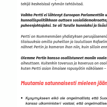
tekijä keskeisissä ryhmän tehtävissä.
Vaikka Pertti ei lähtenyt Euroopan Parlamenttiin 
kunnallispolitiikkaan auttaen sosialidemokraatte
puheenjohtajaksi. Se oli Turulle kunniaksi ja lisä
Pertti on Nummenmäen yhdistyksen perusjäsenenä o
tilaisuuksia omilla puheillan ja laulullaan Rafae
nähnet Pertin ja kameran ihan niin, kuin silloin 
Olemme Pertin kanssa osallistuneet moniin vaale
aiheuttaen. Kuitenkin toveruus ja kaveruus on oso
kuten Pertti asian ilmaisee rapusyötin näköiseen –
Muutamia satunnaisesti mieleen jään
Kysymykseen eikö ole ongelmallista, että Suom
kanssa ulkoministeri vastasi, että ongelmallisemp