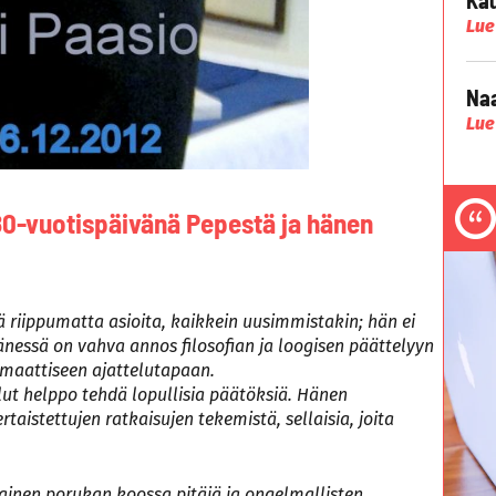
Lue
Naa
Lue
n 80-vuotispäivänä Pepestä ja hänen
ä riippumatta asioita, kaikkein uusimmistakin; hän ei
ä hänessä on vahva annos filosofian ja loogisen päättelyyn
emaattiseen ajattelutapaan.
llut helppo tehdä lopullisia päätöksiä. Hänen
rtaistettujen ratkaisujen tekemistä, sellaisia, joita
ainen porukan koossa pitäjä ja ongelmallisten