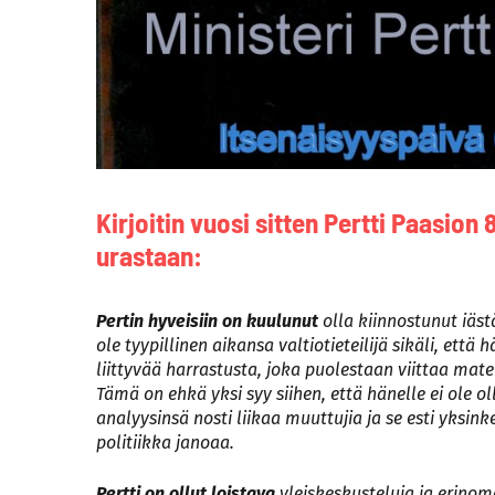
Kirjoitin vuosi sitten Pertti Paasio
urastaan:
Pertin hyveisiin on kuulunut
olla kiinnostunut iäst
ole tyypillinen aikansa valtiotieteilijä sikäli, ett
liittyvää harrastusta, joka puolestaan viittaa mat
Tämä on ehkä yksi syy siihen, että hänelle ei ole o
analyysinsä nosti liikaa muuttujia ja se esti yksinke
politiikka janoaa.
Pertti on ollut loistava
yleiskeskusteluja ja erinom