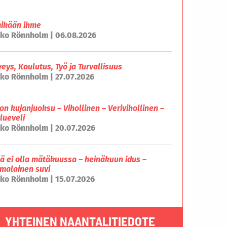
mikään ihme
ko Rönnholm | 06.08.2026
veys, Koulutus, Työ ja Turvallisuus
ko Rönnholm | 27.07.2026
on kujanjuoksu – Vihollinen – Verivihollinen –
lueveli
ko Rönnholm | 20.07.2026
lä ei olla mätäkuussa – heinäkuun idus –
malainen suvi
ko Rönnholm | 15.07.2026
YHTEINEN NAANTALITIEDOTE