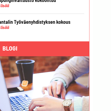
 lisää
ntalin Työväenyhdistyksen kokous
 lisää
BLOGI