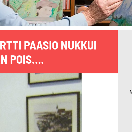
RTTI PAASIO NUKKUI
N POIS….