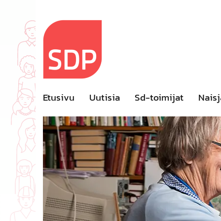
Skip
to
content
Etusivu
Uutisia
Sd-toimijat
Naisj