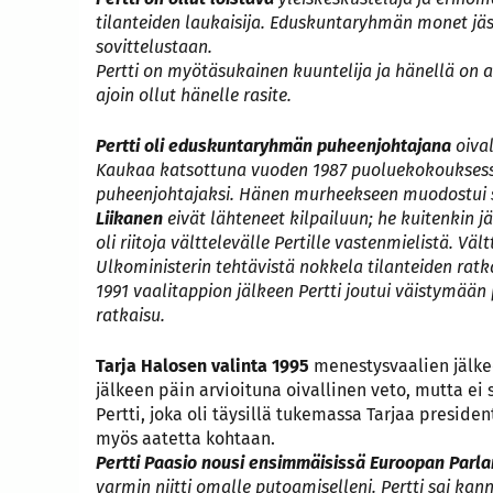
tilanteiden laukaisija. Eduskuntaryhmän monet jäse
sovittelustaan.
Pertti on myötäsukainen kuuntelija ja hänellä on 
ajoin ollut hänelle rasite.
Pertti oli eduskuntaryhmän puheenjohtajana
oival
Kaukaa katsottuna vuoden 1987 puoluekokouksessa 
puheenjohtajaksi. Hänen murheekseen muodostui s
Liikanen
eivät lähteneet kilpailuun; he kuitenkin j
oli riitoja välttelevälle Pertille vastenmielistä. 
Ulkoministerin tehtävistä nokkela tilanteiden ratk
1991 vaalitappion jälkeen Pertti joutui väistymään
ratkaisu.
Tarja Halosen valinta 1995
menestysvaalien jälkee
jälkeen päin arvioituna oivallinen veto, mutta ei 
Pertti, joka oli täysillä tukemassa Tarjaa preside
myös aatetta kohtaan.
Pertti Paasio nousi ensimmäisissä Euroopan Parl
varmin niitti omalle putoamiselleni. Pertti sai k