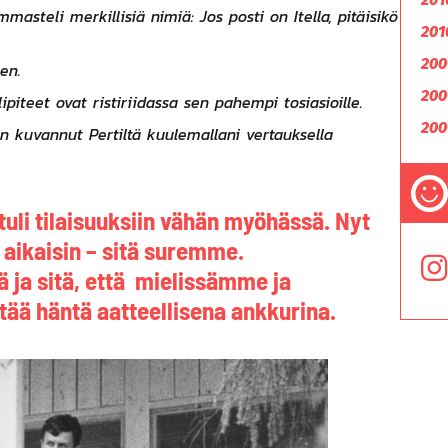
steli merkillisiä nimiä: Jos posti on Itella, pitäisikö
201
200
en.
200
ipiteet ovat ristiriidassa sen pahempi tosiasioille.
200
n kuvannut Pertiltä kuulemallani vertauksella
 tuli tilaisuuksiin vähän myöhässä. Nyt
n aikaisin – sitä suremme.
 ja sitä, että mielissämme ja
ä häntä aatteellisena ankkurina.