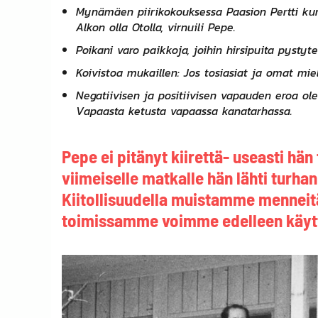
Mynämäen piirikokouksessa Paasion Pertti kumma
Alkon olla Otolla, virnuili Pepe.
Poikani varo paikkoja, joihin hirsipuita pystyte
Koivistoa mukaillen: Jos tosiasiat ja omat miel
Negatiivisen ja positiivisen vapauden eroa ole
Vapaasta ketusta vapaassa kanatarhassa.
Pepe ei pitänyt kiirettä- useasti hän
viimeiselle matkalle hän lähti turha
Kiitollisuudella muistamme menneitä
toimissamme voimme edelleen käyttä