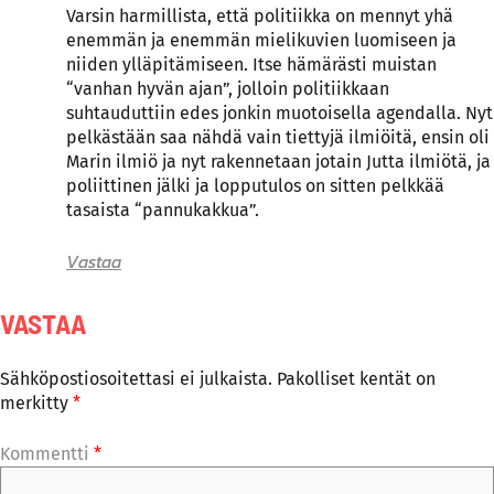
Varsin harmillista, että politiikka on mennyt yhä
enemmän ja enemmän mielikuvien luomiseen ja
niiden ylläpitämiseen. Itse hämärästi muistan
“vanhan hyvän ajan”, jolloin politiikkaan
suhtauduttiin edes jonkin muotoisella agendalla. Nyt
pelkästään saa nähdä vain tiettyjä ilmiöitä, ensin oli
Marin ilmiö ja nyt rakennetaan jotain Jutta ilmiötä, ja
poliittinen jälki ja lopputulos on sitten pelkkää
tasaista “pannukakkua”.
Vastaa
VASTAA
Sähköpostiosoitettasi ei julkaista.
Pakolliset kentät on
merkitty
*
Kommentti
*