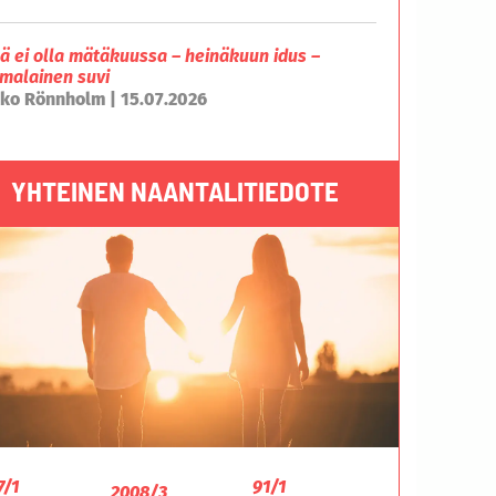
lä ei olla mätäkuussa – heinäkuun idus –
malainen suvi
ko Rönnholm | 15.07.2026
YHTEINEN NAANTALITIEDOTE
7/1
91/1
2008/3