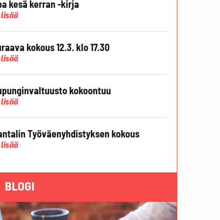
pa kesä kerran -kirja
 lisää
raava kokous 12.3. klo 17.30
 lisää
punginvaltuusto kokoontuu
 lisää
ntalin Työväenyhdistyksen kokous
 lisää
BLOGI