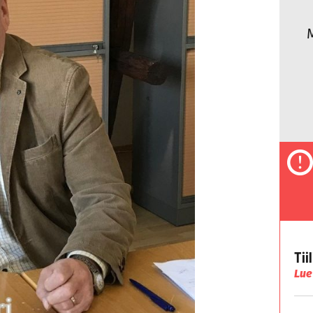
Tii
Lue