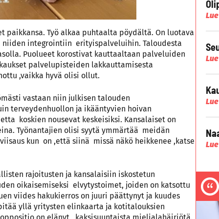
Oli
Lue
t paikkansa. Työ alkaa puhtaalta pöydältä. On luotava
 niiden integrointiin erityispalveluihin. Taloudesta
Seu
 tasolla. Puolueet korostivat kauttaaltaan palveluiden
Lue
kkaukset palvelupisteiden lakkauttamisesta
tu ,vaikka hyvä olisi ollut.
Kau
mästi vastaan niin julkisen talouden
Lue
uin terveydenhuollon ja ikääntyvien hoivan
netta koskien nousevat keskeisiksi. Kansalaiset on
neina. Työnantajien olisi syytä ymmärtää meidän
Naa
iisaus kun on ,että siinä missä näkö heikkenee ,katse
Lue
isten rajoitusten ja kansalaisiin iskostetun
uden oikaisemiseksi elvytystoimet, joiden on katsottu
en viides hakukierros on juuri päättynyt ja kuudes
itää yllä yritysten elinkaarta ja kotitalouksien
n oppositio on elänyt kaksisuuntaista mielialahäiriötä.