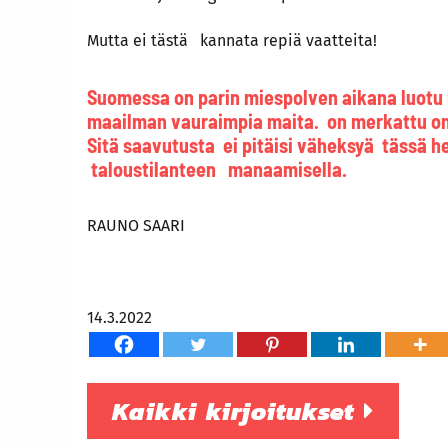
Mutta ei tästä kannata repiä vaatteita!
Suomessa on parin miespolven aikana luotu h
maailman vauraimpia maita. on merkattu on
Sitä saavutusta ei pitäisi väheksyä tässä het
taloustilanteen manaamisella.
RAUNO SAARI
14.3.2022
Kaikki kirjoitukset