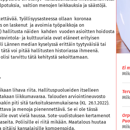
potuksia, valtion menojen leikkauksia ja säästöjä.
ettävää. Työllisyysasteessa ollaan koronaa
s on laskenut ja avoimia työpaikkoja on
) hallitusta näiden kahden vuoden asioitten hoidosta
ravintola- ja kulttuuriala ovat eläneet erityisen
i Lännen median kyselyssä erittäin tyytyväisiä tai
tätä voi pitää hallitusten historiassa ihmeenä.
lisi tarvittu tätä kehitystä sekoittamaan.
Ei 
Mik
.
kaan lihava riita. Hallituspuolueiden itselleen
Ter
akaan liikkumavaraa. Talouden arviointineuvosto
Mik
kkakin piti sitä tarkoituksenmukaisena (KL 26.1.2022).
ttava ja menoja pienennettävä. Se ei ole tässä
Orp
sille ovat vielä haussa. Sote-uudistuksen kertamenot
Puo
seita. Poliisille ei riitä mikään. Maatalous huutaa
Mik
a pitäisi kansalaisille kompensoida.