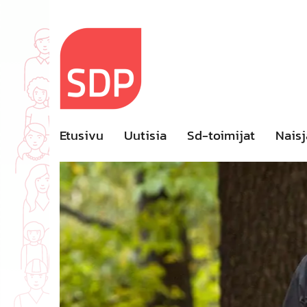
Skip
to
content
Etusivu
Uutisia
Sd-toimijat
Naisj