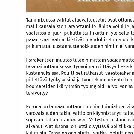
Tammikuussa valitut aluevaltuutetut ovat ottanee
malli kansalaisten arvostamille lähipalveluille ja
vaaleissa ei juuri puhuttu tai liikuttiin yleisellä
paranevaa laatua, kiistivät mahdolliset menolei
puhumatta. Kustannustehokkuuden nimiin ei vannot
Ikärakenteen muutos tulee nimittäin vääjäämättö
tasapainottamisessa, työvoiman riittävyydessä k
kustannuksissa. Poliittiset ratkaisut väestöraken
pidettävä työkykyisinä ja työntekoon orientoitu
boomereiden ikäryhmän ”young old” arvo. Vanha v
terävöityy.
Korona on lamaannuttanut monia toimialoja virall
varovaisuuden takia. Valtio on käynnistänyt talo
sopivan tähän tilanteeseen. Yritysten kustannustu
alkanut. Ajatuksena on, että elvyttävä politiikka p
kulutusta. Tässä on onnistuttu, vaikka poliittine