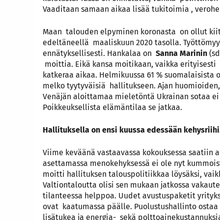
Vaaditaan samaan aikaa lisää tukitoimia , verohel
Maan talouden elpyminen koronasta on ollut kiit
edeltäneellä maaliskuun 2020 tasolla. Työttömyy
ennätyksellisesti. Hankalaa on
Sanna Marinin
(sd
moittia. Eikä kansa moitikaan, vaikka erityisesti 
katkeraa aikaa. Helmikuussa 61 % suomalaisista ol
melko tyytyväisiä hallitukseen. Ajan huomioiden, 
Venäjän aloittamaa mieletöntä Ukrainan sotaa ei o
Poikkeuksellista elämäntilaa se jatkaa.
Hallituksella on ensi kuussa edessään kehysriihi
Viime keväänä vastaavassa kokouksessa saatiin ai
asettamassa menokehyksessä ei ole nyt kummoist
moitti hallituksen talouspolitiikkaa löysäksi, vai
Valtiontaloutta olisi sen mukaan jatkossa vakaute
tilanteessa helppoa. Uudet avustuspaketit yrityk
ovat kaatumassa päälle. Puolustushallinto ostaa a
lisätukea ja energia- sekä polttoainekustannuksi