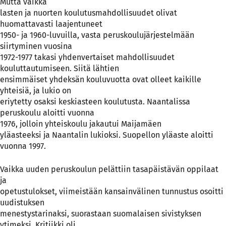
Mutta vaikka
lasten ja nuorten koulutusmahdollisuudet olivat
huomattavasti laajentuneet
1950- ja 1960-luvuilla, vasta peruskoulujärjestelmään
siirtyminen vuosina
1972-1977 takasi yhdenvertaiset mahdollisuudet
kouluttautumiseen. Siitä lähtien
ensimmäiset yhdeksän kouluvuotta ovat olleet kaikille
yhteisiä, ja lukio on
eriytetty osaksi keskiasteen koulutusta. Naantalissa
peruskoulu aloitti vuonna
1976, jolloin yhteiskoulu jakautui Maijamäen
yläasteeksi ja Naantalin lukioksi. Suopellon yläaste aloitti
vuonna 1997.
Vaikka uuden peruskoulun pelättiin tasapäistävän oppilaat
ja
opetustulokset, viimeistään kansainvälinen tunnustus osoitti
uudistuksen
menestystarinaksi, suorastaan suomalaisen sivistyksen
ytimeksi. Kritiikki oli