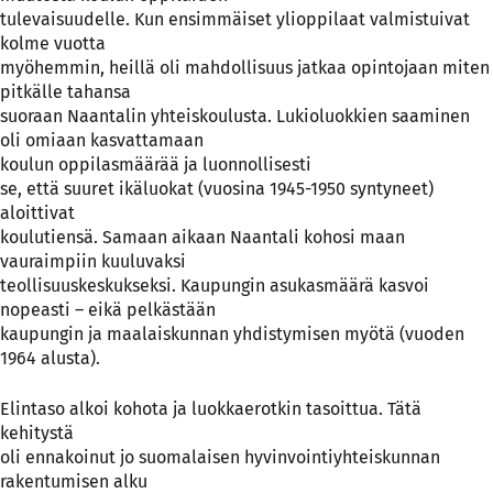
tulevaisuudelle. Kun ensimmäiset ylioppilaat valmistuivat
kolme vuotta
myöhemmin, heillä oli mahdollisuus jatkaa opintojaan miten
pitkälle tahansa
suoraan Naantalin yhteiskoulusta. Lukioluokkien saaminen
oli omiaan kasvattamaan
koulun oppilasmäärää ja luonnollisesti
se, että suuret ikäluokat (vuosina 1945-1950 syntyneet)
aloittivat
koulutiensä. Samaan aikaan Naantali kohosi maan
vauraimpiin kuuluvaksi
teollisuuskeskukseksi. Kaupungin asukasmäärä kasvoi
nopeasti – eikä pelkästään
kaupungin ja maalaiskunnan yhdistymisen myötä (vuoden
1964 alusta).
Elintaso alkoi kohota ja luokkaerotkin tasoittua. Tätä
kehitystä
oli ennakoinut jo suomalaisen hyvinvointiyhteiskunnan
rakentumisen alku