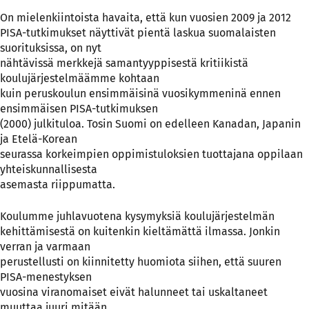
On mielenkiintoista havaita, että kun vuosien 2009 ja 2012
PISA-tutkimukset näyttivät pientä laskua suomalaisten
suorituksissa, on nyt
nähtävissä merkkejä samantyyppisestä kritiikistä
koulujärjestelmäämme kohtaan
kuin peruskoulun ensimmäisinä vuosikymmeninä ennen
ensimmäisen PISA-tutkimuksen
(2000) julkituloa. Tosin Suomi on edelleen Kanadan, Japanin
ja Etelä-Korean
seurassa korkeimpien oppimistuloksien tuottajana oppilaan
yhteiskunnallisesta
asemasta riippumatta.
Koulumme juhlavuotena kysymyksiä koulujärjestelmän
kehittämisestä on kuitenkin kieltämättä ilmassa. Jonkin
verran ja varmaan
perustellusti on kiinnitetty huomiota siihen, että suuren
PISA-menestyksen
vuosina viranomaiset eivät halunneet tai uskaltaneet
muuttaa juuri mitään,