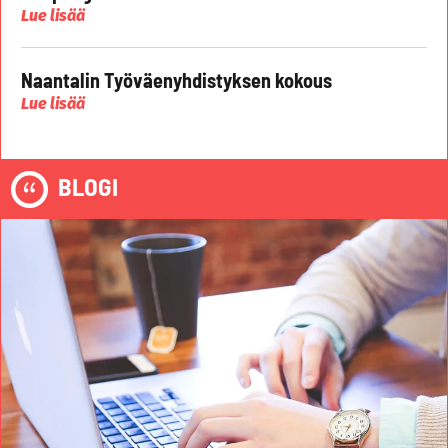
Lue lisää
Naantalin Työväenyhdistyksen kokous
Lue lisää
BLOGI