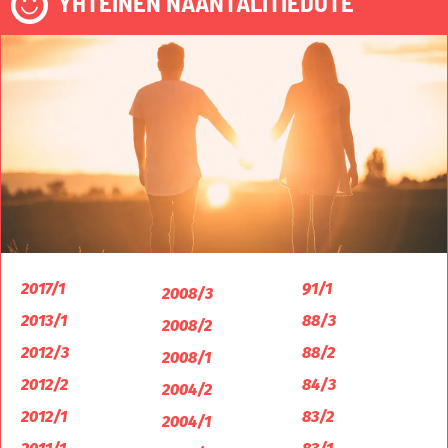
YHTEINEN NAANTALITIEDOTE
2017/1
91/1
2008/3
2013/1
88/3
2008/2
2012/3
88/2
2008/1
2012/2
84/3
2004/2
2012/1
83/2
2004/1