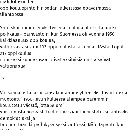
mahdollisuuden
oppikouluopintoihin sodan jälkeisessä epävarmassa
tilanteessa.
Yhteiskoulumme ei yksityisenä kouluna ollut sitä paitsi
poikkeus – päinvastoin. Kun Suomessa oli vuonna 1950
kaikkiaan 338 oppikoulua,
valtio vastasi vain 103 oppikoulusta ja kunnat 18:sta. Loput
217 oppikoulua,
noin kaksi kolmasosaa, olivat yksityisiä mutta saivat
valtionapua.
*
Voi sanoa, että koko kansakuntamme yhteiseksi tavoitteeksi
muotoutui 1950-luvun kuluessa aiempaa paremmin
koulutettu väestö, jotta Suomi
voisi nousta nopeasti teollistuessaan tunnustetuksi läntiseksi
demokratiaksi ja
taloudeltaan kilpailukykyiseksi valtioksi. Näin tapahtuikin.