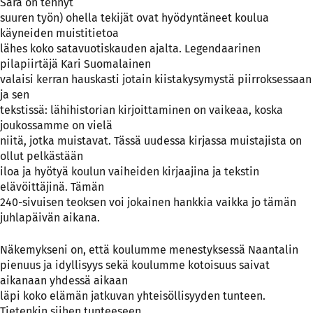
Sara on tehnyt
suuren työn) ohella tekijät ovat hyödyntäneet koulua
käyneiden muistitietoa
lähes koko satavuotiskauden ajalta. Legendaarinen
pilapiirtäjä Kari Suomalainen
valaisi kerran hauskasti jotain kiistakysymystä piirroksessaan
ja sen
tekstissä: lähihistorian kirjoittaminen on vaikeaa, koska
joukossamme on vielä
niitä, jotka muistavat. Tässä uudessa kirjassa muistajista on
ollut pelkästään
iloa ja hyötyä koulun vaiheiden kirjaajina ja tekstin
elävöittäjinä. Tämän
240-sivuisen teoksen voi jokainen hankkia vaikka jo tämän
juhlapäivän aikana.
Näkemykseni on, että koulumme menestyksessä Naantalin
pienuus ja idyllisyys sekä koulumme kotoisuus saivat
aikanaan yhdessä aikaan
läpi koko elämän jatkuvan yhteisöllisyyden tunteen.
Tietenkin siihen tunteeseen