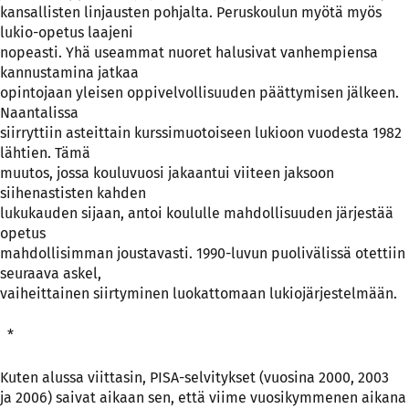
kansallisten linjausten pohjalta. Peruskoulun myötä myös
lukio-opetus laajeni
nopeasti. Yhä useammat nuoret halusivat vanhempiensa
kannustamina jatkaa
opintojaan yleisen oppivelvollisuuden päättymisen jälkeen.
Naantalissa
siirryttiin asteittain kurssimuotoiseen lukioon vuodesta 1982
lähtien. Tämä
muutos, jossa kouluvuosi jakaantui viiteen jaksoon
siihenastisten kahden
lukukauden sijaan, antoi koululle mahdollisuuden järjestää
opetus
mahdollisimman joustavasti. 1990-luvun puolivälissä otettiin
seuraava askel,
vaiheittainen siirtyminen luokattomaan lukiojärjestelmään.
*
Kuten alussa viittasin, PISA-selvitykset (vuosina 2000, 2003
ja 2006) saivat aikaan sen, että viime vuosikymmenen aikana