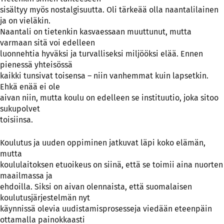
sisältyy myös nostalgisuutta. Oli tärkeää olla naantalilainen
ja on vieläkin.
Naantali on tietenkin kasvaessaan muuttunut, mutta
varmaan sitä voi edelleen
luonnehtia hyväksi ja turvalliseksi miljööksi elää. Ennen
pienessä yhteisössä
kaikki tunsivat toisensa – niin vanhemmat kuin lapsetkin.
Ehkä enää ei ole
aivan niin, mutta koulu on edelleen se instituutio, joka sitoo
sukupolvet
toisiinsa.
Koulutus ja uuden oppiminen jatkuvat läpi koko elämän,
mutta
koululaitoksen etuoikeus on siinä, että se toimii aina nuorten
maailmassa ja
ehdoilla. Siksi on aivan olennaista, että suomalaisen
koulutusjärjestelmän nyt
käynnissä olevia uudistamisprosesseja viedään eteenpäin
ottamalla painokkaasti