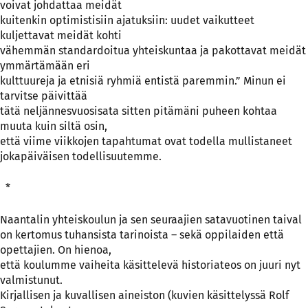
voivat johdattaa meidät
kuitenkin optimistisiin ajatuksiin: uudet vaikutteet
kuljettavat meidät kohti
vähemmän standardoitua yhteiskuntaa ja pakottavat meidät
ymmärtämään eri
kulttuureja ja etnisiä ryhmiä entistä paremmin.” Minun ei
tarvitse päivittää
tätä neljännesvuosisata sitten pitämäni puheen kohtaa
muuta kuin siltä osin,
että viime viikkojen tapahtumat ovat todella mullistaneet
jokapäiväisen todellisuutemme.
*
Naantalin yhteiskoulun ja sen seuraajien satavuotinen taival
on kertomus tuhansista tarinoista – sekä oppilaiden että
opettajien. On hienoa,
että koulumme vaiheita käsittelevä historiateos on juuri nyt
valmistunut.
Kirjallisen ja kuvallisen aineiston (kuvien käsittelyssä Rolf