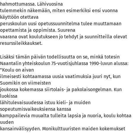
hahmottumassa. Lähivuosina
tulemmekin näkemään, miten esimerkiksi ensi vuonna
käyttöön otettava
peruskoulun uusi opetussuunnitelma tulee muuttamaan
opettamista ja oppimista. Suurena
vaarana ovat koulutukseen jo tehdyt ja suunnitteilla olevat
resurssileikkaukset.
Lisäksi tämän päivän todellisuutta on se, minkä totesin
Naantalin yhteiskoulun 75-vuotisjuhlassa 1990-luvun alussa:
”Koulu on aivan
ilmeisesti kohtaamassa uusia vaatimuksia juuri nyt, kun
Suomikin on viimeisten
joukossa kokemassa siirtolais- ja pakolaisongelman. Kun
luokissa
lähitulevaisuudessa istuu kieli- ja muiden
sopeutumisvaikeuksiensa kanssa
kamppailevia muualta tulleita lapsia ja nuoria, koulu kohtaa
uuden
kansainvälisyyden. Monikulttuuristen maiden kokemukset