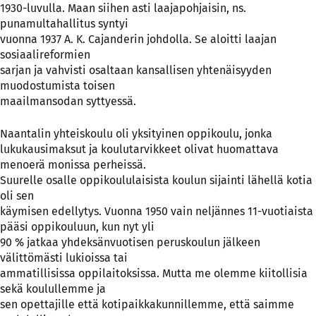
1930-luvulla. Maan siihen asti laajapohjaisin, ns.
punamultahallitus syntyi
vuonna 1937 A. K. Cajanderin johdolla. Se aloitti laajan
sosiaalireformien
sarjan ja vahvisti osaltaan kansallisen yhtenäisyyden
muodostumista toisen
maailmansodan syttyessä.
Naantalin yhteiskoulu oli yksityinen oppikoulu, jonka
lukukausimaksut ja koulutarvikkeet olivat huomattava
menoerä monissa perheissä.
Suurelle osalle oppikoululaisista koulun sijainti lähellä kotia
oli sen
käymisen edellytys. Vuonna 1950 vain neljännes 11-vuotiaista
pääsi oppikouluun, kun nyt yli
90 % jatkaa yhdeksänvuotisen peruskoulun jälkeen
välittömästi lukioissa tai
ammatillisissa oppilaitoksissa. Mutta me olemme kiitollisia
sekä koulullemme ja
sen opettajille että kotipaikkakunnillemme, että saimme