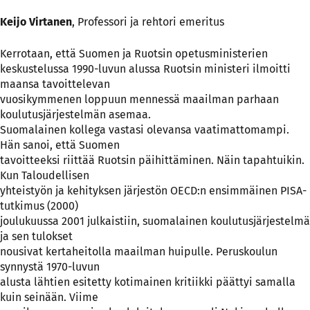
Keijo Virtanen
, Professori ja rehtori emeritus
Kerrotaan, että Suomen ja Ruotsin opetusministerien
keskustelussa 1990-luvun alussa Ruotsin ministeri ilmoitti
maansa tavoittelevan
vuosikymmenen loppuun mennessä maailman parhaan
koulutusjärjestelmän asemaa.
Suomalainen kollega vastasi olevansa vaatimattomampi.
Hän sanoi, että Suomen
tavoitteeksi riittää Ruotsin päihittäminen. Näin tapahtuikin.
Kun Taloudellisen
yhteistyön ja kehityksen järjestön OECD:n ensimmäinen PISA-
tutkimus (2000)
joulukuussa 2001 julkaistiin, suomalainen koulutusjärjestelmä
ja sen tulokset
nousivat kertaheitolla maailman huipulle. Peruskoulun
synnystä 1970-luvun
alusta lähtien esitetty kotimainen kritiikki päättyi samalla
kuin seinään. Viime