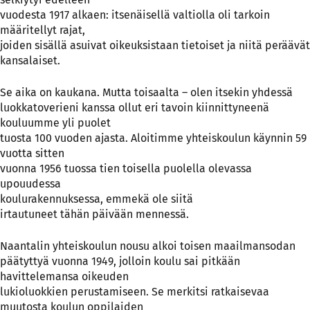
vuodesta 1917 alkaen: itsenäisellä valtiolla oli tarkoin
määritellyt rajat,
joiden sisällä asuivat oikeuksistaan tietoiset ja niitä peräävät
kansalaiset.
Se aika on kaukana. Mutta toisaalta – olen itsekin yhdessä
luokkatoverieni kanssa ollut eri tavoin kiinnittyneenä
kouluumme yli puolet
tuosta 100 vuoden ajasta. Aloitimme yhteiskoulun käynnin 59
vuotta sitten
vuonna 1956 tuossa tien toisella puolella olevassa
upouudessa
koulurakennuksessa, emmekä ole siitä
irtautuneet tähän päivään mennessä.
Naantalin yhteiskoulun nousu alkoi toisen maailmansodan
päätyttyä vuonna 1949, jolloin koulu sai pitkään
havittelemansa oikeuden
lukioluokkien perustamiseen. Se merkitsi ratkaisevaa
muutosta koulun oppilaiden