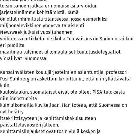
toisin sanoen jatkaa erinomaiseksi arvioidun
järjestelmämme kehittämistä. Tämä
on ollut inhimillistä tilanteessa, jossa esimerkiksi
miljoonalevikkinen yhdysvaltalaislehti
Newsweek julkaisi vuosituhannen
vaihteessa artikkelin otsikolla Tulevaisuus on Suomen tai kun
eri puolilta
maailmaa tulvineet ulkomaalaiset koulutusdelegaatiot
vierailivat Suomessa.
Kansainvälisten koulujärjestelmien asiantuntija, professori
Pasi Sahlberg on äskettäin kirjoittanut, että niin yllättävältä
kuin
kuulostaakin, suomalaiset eivät ole olleet PISA-tuloksista
niin innostuneita
kuin ulkomailla kuvitellaan. Hän toteaa, että Suomessa on
nyt herätty
itsekriittisyyteen ja kehittämishakuisuuteen
paistatteluvuosien jälkeen.
Kehittämislinjaukset ovat tosin vielä kesken ja