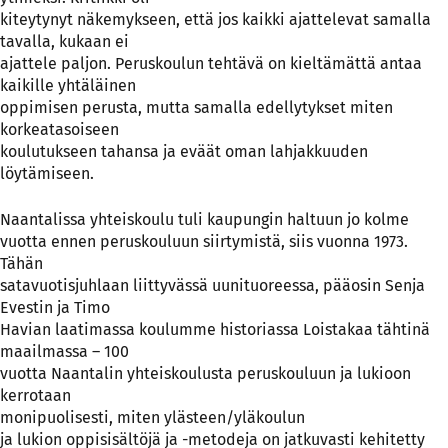
kiteytynyt näkemykseen, että jos kaikki ajattelevat samalla
tavalla, kukaan ei
ajattele paljon. Peruskoulun tehtävä on kieltämättä antaa
kaikille yhtäläinen
oppimisen perusta, mutta samalla edellytykset miten
korkeatasoiseen
koulutukseen tahansa ja eväät oman lahjakkuuden
löytämiseen.
Naantalissa yhteiskoulu tuli kaupungin haltuun jo kolme
vuotta ennen peruskouluun siirtymistä, siis vuonna 1973.
Tähän
satavuotisjuhlaan liittyvässä uunituoreessa, pääosin Senja
Evestin ja Timo
Havian laatimassa koulumme historiassa Loistakaa tähtinä
maailmassa – 100
vuotta Naantalin yhteiskoulusta peruskouluun ja lukioon
kerrotaan
monipuolisesti, miten ylästeen/yläkoulun
ja lukion oppisisältöjä ja -metodeja on jatkuvasti kehitetty