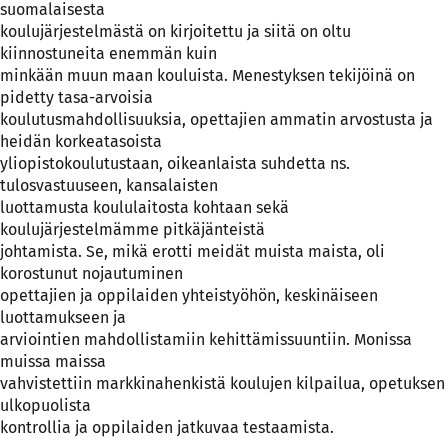
suomalaisesta
koulujärjestelmästä on kirjoitettu ja siitä on oltu
kiinnostuneita enemmän kuin
minkään muun maan kouluista. Menestyksen tekijöinä on
pidetty tasa-arvoisia
koulutusmahdollisuuksia, opettajien ammatin arvostusta ja
heidän korkeatasoista
yliopistokoulutustaan, oikeanlaista suhdetta ns.
tulosvastuuseen, kansalaisten
luottamusta koululaitosta kohtaan sekä
koulujärjestelmämme pitkäjänteistä
johtamista. Se, mikä erotti meidät muista maista, oli
korostunut nojautuminen
opettajien ja oppilaiden yhteistyöhön, keskinäiseen
luottamukseen ja
arviointien mahdollistamiin kehittämissuuntiin. Monissa
muissa maissa
vahvistettiin markkinahenkistä koulujen kilpailua, opetuksen
ulkopuolista
kontrollia ja oppilaiden jatkuvaa testaamista.