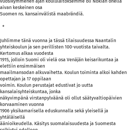
vuosikymmenen ajan koululaitoksemme oli Nokian ohella
aivan keskeinen osa
Suomen ns. kansainvälistä maabrändiä.
*
Juhlimme tänä vuonna ja tässä tilaisuudessa Naantalin
yhteiskoulun ja sen perillisten 100-vuotista taivalta.
Kertomus alkaa vuodesta
1915, jolloin Suomi oli vielä osa Venäjän keisarikuntaa ja
elettiin ensimmäisen
maailmansodan alkuvaihetta. Koulun toiminta alkoi kahden
opettajan ja 17 oppilaan
voimin. Koulun perustajat edustivat jo uutta
kansalaisyhteiskuntaa, jonka
näkyvimpänä virstanpylväänä oli ollut säätyvaltiopäivien
korvaaminen vuonna
1906 yksikamarisella eduskunnalla sekä yleisellä ja
yhtäläisellä
äänioikeudella. Käsitys suomalaisuudesta ja Suomesta
selkiytyi edelleen