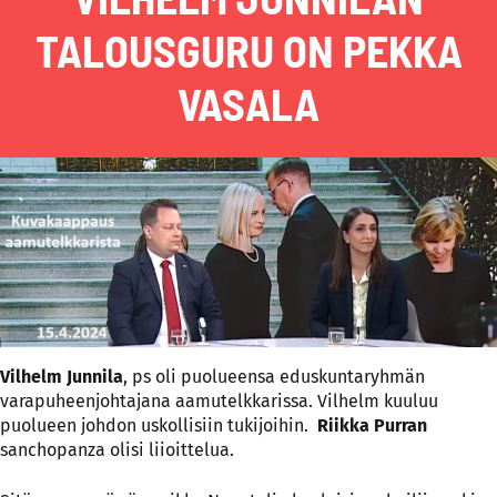
TALOUSGURU ON PEKKA
VASALA
Vilhelm Junnila
, ps oli puolueensa eduskuntaryhmän
varapuheenjohtajana aamutelkkarissa. Vilhelm kuuluu
puolueen johdon uskollisiin tukijoihin.
Riikka Purran
sanchopanza olisi liioittelua.