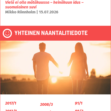
Vielä ei olla mätäkuussa – heinäkuun idus –
suomalainen suvi
Mikko Rönnholm | 15.07.2026
YHTEINEN NAANTALITIEDOTE
2017/1
91/1
2008/3