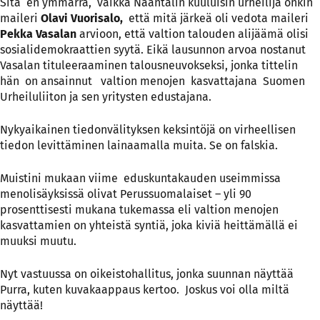
Sitä en ymmärrä, vaikka Naantalin kuuluisin urheilija onkin
maileri
Olavi Vuorisalo,
että mitä järkeä oli vedota maileri
Pekka Vasalan
arvioon, että valtion talouden alijäämä olisi
sosialidemokraattien syytä. Eikä lausunnon arvoa nostanut
Vasalan tituleeraaminen talousneuvokseksi, jonka tittelin
hän on ansainnut valtion menojen kasvattajana Suomen
Urheiluliiton ja sen yritysten edustajana.
Nykyaikainen tiedonvälityksen keksintöjä on virheellisen
tiedon levittäminen lainaamalla muita. Se on falskia.
Muistini mukaan viime eduskuntakauden useimmissa
menolisäyksissä olivat Perussuomalaiset – yli 90
prosenttisesti mukana tukemassa eli valtion menojen
kasvattamien on yhteistä syntiä, joka kiviä heittämällä ei
muuksi muutu.
Nyt vastuussa on oikeistohallitus, jonka suunnan näyttää
Purra, kuten kuvakaappaus kertoo. Joskus voi olla miltä
näyttää!