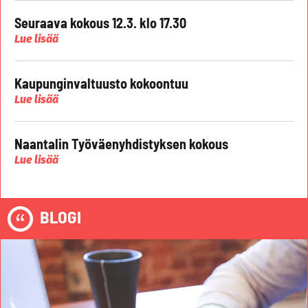
Seuraava kokous 12.3. klo 17.30
Lue lisää
Kaupunginvaltuusto kokoontuu
Lue lisää
Naantalin Työväenyhdistyksen kokous
Lue lisää
BLOGI