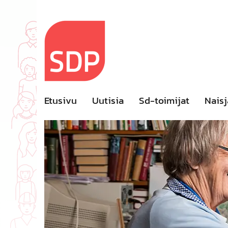
Skip
to
content
Etusivu
Uutisia
Sd-toimijat
Naisj