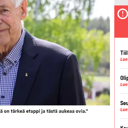
Tii
Lue
Oli
Lue
Seu
Lue
Kau