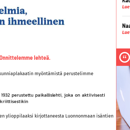
Lue
Naa
Lue
: Onnittelemme lehteä.
a kunniaplakaatin myöntämistä perustelimme
932 perustettu paikallislehti, joka on aktiivisesti
riittisestikin
tten ylioppilaaksi kirjottaneesta Luonnonmaan isäntien