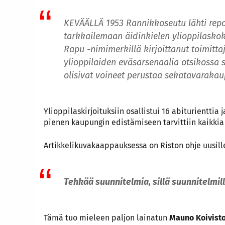
KEVÄÄLLÄ 1953 Rannikkoseutu lähti rep
tarkkailemaan äidinkielen ylioppilaskok
Rapu -nimimerkillä kirjoittanut toimitta
ylioppilaiden eväsarsenaalia otsikossa 
olisivat voineet perustaa sekatavarakau
Ylioppilaskirjoituksiin osallistui 16 abiturienttia 
pienen kaupungin edistämiseen tarvittiin kaikkia 
Artikkelikuvakaappauksessa on Riston ohje uusille
Tehkää suunnitelmia, sillä suunnitelmil
Tämä tuo mieleen paljon lainatun
Mauno Koivist