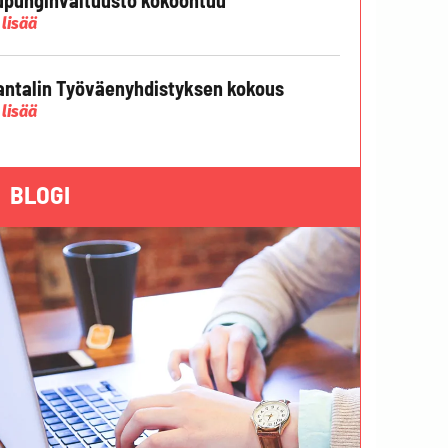
 lisää
ntalin Työväenyhdistyksen kokous
 lisää
BLOGI