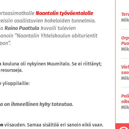
ortaasimatkalle
Naantalin työväentalolle
Ter
Mik
eisiin osallistuvien kokelaiden tunnelmia.
ja
Raino Puottula
kuvaili tulevien
sanoin ”Naantalin Yhteiskoulun abiturientit
Orp
pan”.
Puo
Mik
ja kouluna oli nykyinen Muumitalo. Se ei riittänyt;
Vie
resursseja.
suo
Mik
 ylioppilaille:
Pol
oik
la on ihmeellinen kyky toteutua.
Mik
on
viisauden. Samaa sisältöä eri sanoin eikö vaan.