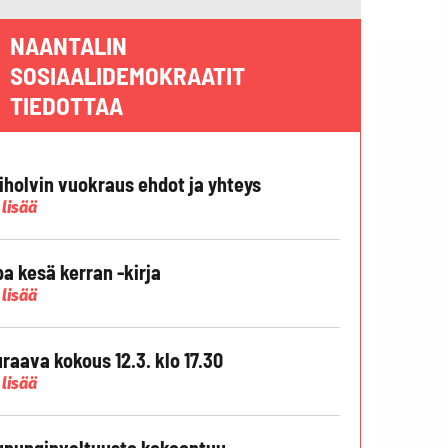
NAANTALIN
SOSIAALIDEMOKRAATIT
TIEDOTTAA
liholvin vuokraus ehdot ja yhteys
 lisää
pa kesä kerran -kirja
 lisää
raava kokous 12.3. klo 17.30
 lisää
punginvaltuusto kokoontuu