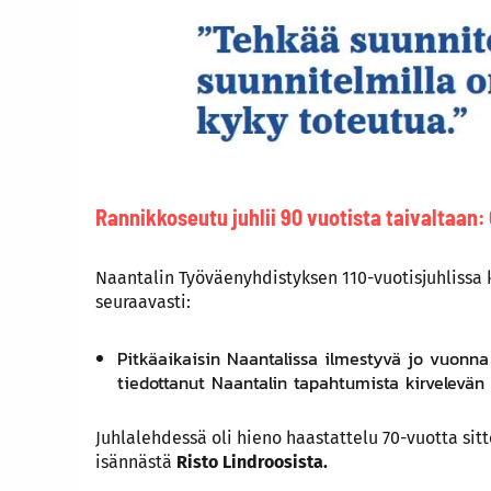
Rannikkoseutu juhlii 90 vuotista taivaltaan
Naantalin Työväenyhdistyksen 110-vuotisjuhliss
seuraavasti:
Pitkäaikaisin Naantalissa ilmestyvä jo vuonna 1
tiedottanut Naantalin tapahtumista kirvelevän k
Juhlalehdessä oli hieno haastattelu 70-vuotta si
isännästä
Risto Lindroosista.