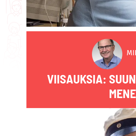
MI
VIISAUKSIA: SUUN
MENE