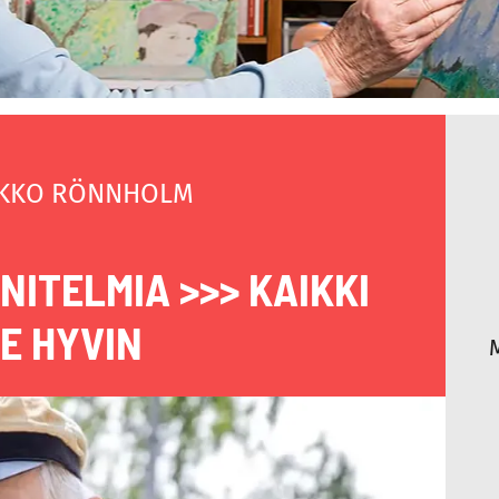
KKO RÖNNHOLM
NITELMIA >>> KAIKKI
E HYVIN