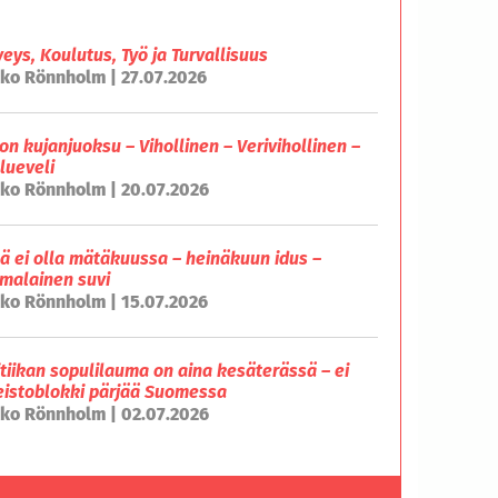
veys, Koulutus, Työ ja Turvallisuus
ko Rönnholm | 27.07.2026
on kujanjuoksu – Vihollinen – Verivihollinen –
lueveli
ko Rönnholm | 20.07.2026
lä ei olla mätäkuussa – heinäkuun idus –
malainen suvi
ko Rönnholm | 15.07.2026
itiikan sopulilauma on aina kesäterässä – ei
eistoblokki pärjää Suomessa
ko Rönnholm | 02.07.2026