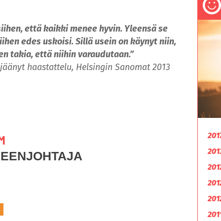
iihen, että kaikki menee hyvin. Yleensä se
ihen edes uskoisi. Sillä usein on käynyt niin,
n takia, että niihin varaudutaan.”
 jäänyt haastattelu, Helsingin Sanomat 2013
201
M
201
HEENJOHTAJA
201
201
201
201