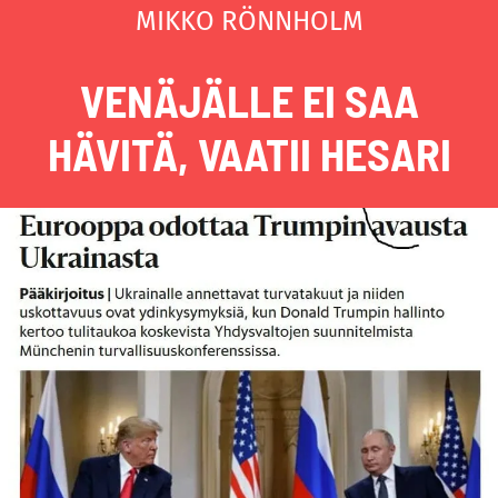
MIKKO RÖNNHOLM
VENÄJÄLLE EI SAA
HÄVITÄ, VAATII HESARI