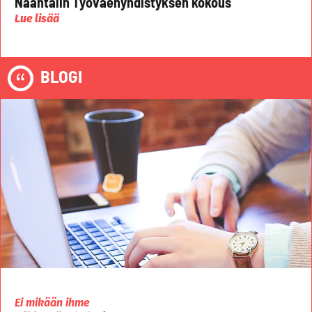
Naantalin Työväenyhdistyksen kokous
Lue lisää
BLOGI
Ei mikään ihme