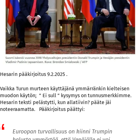
Hesarin pääkirjoitus 9.2.2025 .
Vaikka Turun murteen käyttäjänä ymmärränkin kielteisen
muodon käytön; ” Ei sull ” kysymys on tunnusmerkkimme.
Hesarin teksti pelästytti, kun allatiivin? pääte jäi
noteeraamatta. Pääkirjoitus päättyi:
Euroopan turvallisuus on kiinni Trumpin
halusta ymmärtää, että Venäjälle ei voi