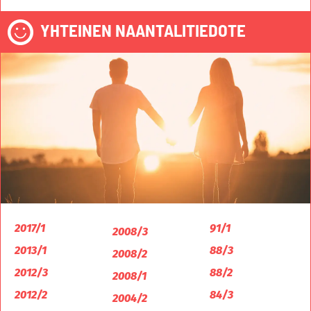
YHTEINEN NAANTALITIEDOTE
2017/1
91/1
2008/3
2013/1
88/3
2008/2
2012/3
88/2
2008/1
2012/2
84/3
2004/2