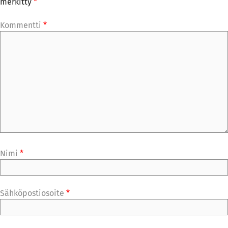
merkitty
*
Kommentti
*
Nimi
*
Sähköpostiosoite
*