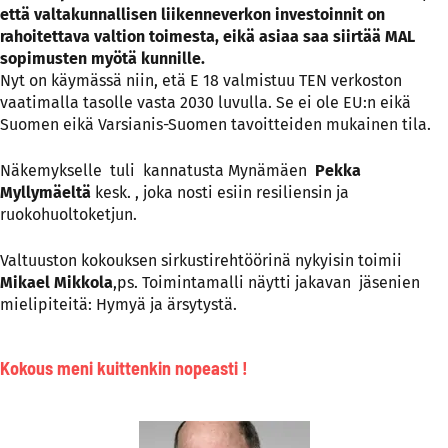
että valtakunnallisen liikenneverkon investoinnit on
rahoitettava valtion toimesta, eikä asiaa saa siirtää MAL
sopimusten myötä kunnille.
Nyt on käymässä niin, etä E 18 valmistuu TEN verkoston
vaatimalla tasolle vasta 2030 luvulla. Se ei ole EU:n eikä
Suomen eikä Varsianis-Suomen tavoitteiden mukainen tila.
Näkemykselle tuli kannatusta Mynämäen
Pekka
Myllymäeltä
kesk. , joka nosti esiin resiliensin ja
ruokohuoltoketjun.
Valtuuston kokouksen sirkustirehtöörinä nykyisin toimii
Mikael Mikkola
,ps. Toimintamalli näytti jakavan jäsenien
mielipiteitä: Hymyä ja ärsytystä.
Kokous meni kuittenkin nopeasti !