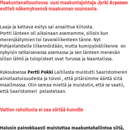
Maakuntavaltuustossa uusi maakuntajohtaja
Jyrki Arponen
esitteli näkemyksensä maakunnan suunnasta.
Laaja ja kattava esitys sai ansaittua kiitosta.
Portti länteen oli aikoinaan asemamme, silloin kun
merenjäätymien toi tavaraliikenteen tänne. Nyt
Pohjanlahdelle liikennöidään, mutta kumipyöräliikenne on
nykyisin ratkaisevassa asemassa ja sen länteen menevän
sillan lähtö ja tulopisteet ovat Turussa ja Naantalissa.
Kokouksessa
Pertti Pokki
Laitilasta muistutti Saaristomeren
ainutlaatuisuudesta ja toivoi , että pitäisimme ääntä siitä
maailmassa. Olin samaa mieltä ja muistutin, että se vaatii,
että Saaristomeri pelastetaan.
Valtion rahoitusta ei saa siirtää kunnille
Halusin painokkaasti muistuttaa maakuntahallintoa siitä,