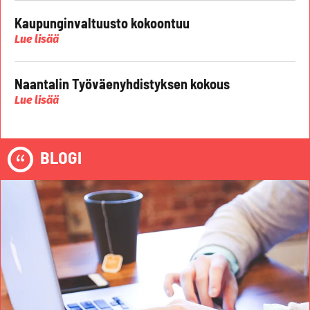
Kaupunginvaltuusto kokoontuu
Lue lisää
Naantalin Työväenyhdistyksen kokous
Lue lisää
BLOGI