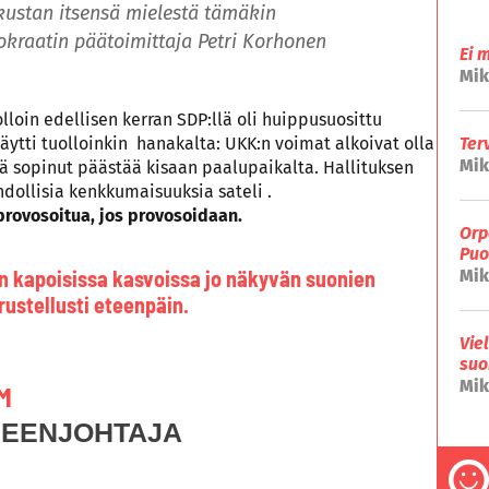
ustan itsensä mielestä tämäkin
okraatin päätoimittaja Petri Korhonen
Ei 
Mik
lloin edellisen kerran SDP:llä oli huippusuosittu
näytti tuolloinkin hanakalta: UKK:n voimat alkoivat olla
Ter
Mik
ä sopinut päästää kisaan paalupaikalta. Hallituksen
hdollisia kenkkumaisuuksia sateli .
provosoitua, jos provosoidaan.
Orp
Puo
in kapoisissa kasvoissa jo näkyvän suonien
Mik
erustellusti eteenpäin.
Vie
suo
Mik
M
HEENJOHTAJA