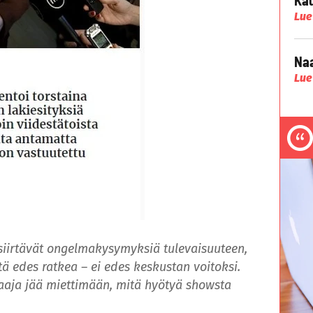
Lue
Naa
Lue
 siirtävät ongelmakysymyksiä tulevaisuuteen,
ä edes ratkea – ei edes keskustan voitoksi.
raaja jää miettimään, mitä hyötyä showsta