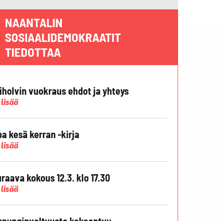
NAANTALIN
SOSIAALIDEMOKRAATIT
TIEDOTTAA
liholvin vuokraus ehdot ja yhteys
 lisää
pa kesä kerran -kirja
 lisää
raava kokous 12.3. klo 17.30
 lisää
punginvaltuusto kokoontuu