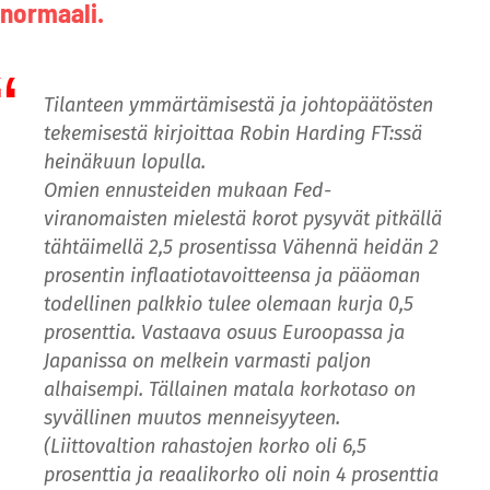
normaali.
Tilanteen ymmärtämisestä ja johtopäätösten
tekemisestä kirjoittaa Robin Harding FT:ssä
heinäkuun lopulla.
Omien ennusteiden mukaan Fed-
viranomaisten mielestä korot pysyvät pitkällä
tähtäimellä 2,5 prosentissa Vähennä heidän 2
prosentin inflaatiotavoitteensa ja pääoman
todellinen palkkio tulee olemaan kurja 0,5
prosenttia. Vastaava osuus Euroopassa ja
Japanissa on melkein varmasti paljon
alhaisempi. Tällainen matala korkotaso on
syvällinen muutos menneisyyteen.
(Liittovaltion rahastojen korko oli 6,5
prosenttia ja reaalikorko oli noin 4 prosenttia