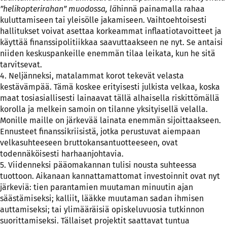
”helikopterirahan” muodossa, lä
hinnä painamalla rahaa
kuluttamiseen tai yleisölle jakamiseen. Vaihtoehtoisesti
hallitukset voivat asettaa korkeammat inflaatiotavoitteet ja
käyttää finanssipolitiikkaa saavuttaakseen ne nyt. Se antaisi
niiden keskuspankeille enemmän tilaa leikata, kun he sitä
tarvitsevat.
4. Neljänneksi, matalammat korot tekevät velasta
kestävämpää. Tämä koskee erityisesti julkista velkaa, koska
maat tosiasiallisesti lainaavat tällä alhaisella riskittömällä
korolla ja melkein samoin on tilanne yksityisellä velalla.
Monille maille on järkevää lainata enemmän sijoittaakseen.
Ennusteet finanssikriisistä, jotka perustuvat aiempaan
velkasuhteeseen bruttokansantuotteeseen, ovat
todennäköisesti harhaanjohtavia.
5. Viidenneksi pääomakannan tulisi nousta suhteessa
tuottoon. Aikanaan kannattamattomat investoinnit ovat nyt
järkeviä: tien parantamien muutaman minuutin ajan
säästämiseksi; kalliit, lääkke muutaman sadan ihmisen
auttamiseksi; tai ylimääräisiä opiskeluvuosia tutkinnon
suorittamiseksi. Tällaiset projektit saattavat tuntua