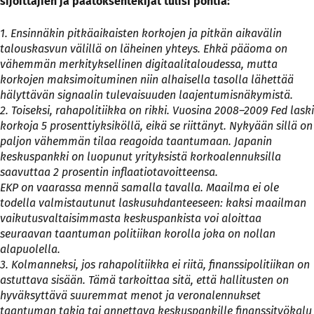
sijoittajien ja päätöksentekijät tulisi pohtia:
1. Ensinnäkin pitkäaikaisten korkojen ja pitkän aikavälin
talouskasvun välillä on läheinen yhteys. Ehkä pääoma on
vähemmän merkityksellinen digitaalitaloudessa, mutta
korkojen maksimoituminen niin alhaisella tasolla lähettää
hälyttävän signaalin tulevaisuuden laajentumisnäkymistä.
2. Toiseksi, rahapolitiikka on rikki. Vuosina 2008–2009 Fed laski
korkoja 5 prosenttiyksiköllä, eikä se riittänyt. Nykyään sillä on
paljon vähemmän tilaa reagoida taantumaan. Japanin
keskuspankki on luopunut yrityksistä korkoalennuksilla
saavuttaa 2 prosentin inflaatiotavoitteensa.
EKP on vaarassa mennä samalla tavalla. Maailma ei ole
todella valmistautunut laskusuhdanteeseen: kaksi maailman
vaikutusvaltaisimmasta keskuspankista voi aloittaa
seuraavan taantuman politiikan korolla joka on nollan
alapuolella.
3. Kolmanneksi, jos rahapolitiikka ei riitä, finanssipolitiikan on
astuttava sisään. Tämä tarkoittaa sitä, että hallitusten on
hyväksyttävä suuremmat menot ja veronalennukset
taantuman takia tai annettava keskuspankille finanssityökalu