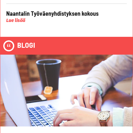
Naantalin Työväenyhdistyksen kokous
Lue lisää
BLOGI