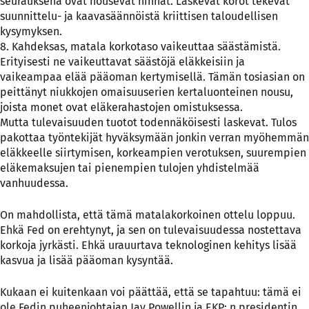
seurauksena ovat nousevat hinnat. Laskevat korot tekevät
suunnittelu- ja kaavasäännöistä kriittisen taloudellisen
kysymyksen.
8. Kahdeksas, matala korkotaso vaikeuttaa säästämistä.
Erityisesti ne vaikeuttavat säästöjä eläkkeisiin ja
vaikeampaa elää pääoman kertymisellä. Tämän tosiasian on
peittänyt niukkojen omaisuuserien kertaluonteinen nousu,
joista monet ovat eläkerahastojen omistuksessa.
Mutta tulevaisuuden tuotot todennäköisesti laskevat. Tulos
pakottaa työntekijät hyväksymään jonkin verran myöhemmän
eläkkeelle siirtymisen, korkeampien verotuksen, suurempien
eläkemaksujen tai pienempien tulojen yhdistelmää
vanhuudessa.
On mahdollista, että tämä matalakorkoinen ottelu loppuu.
Ehkä Fed on erehtynyt, ja sen on tulevaisuudessa nostettava
korkoja jyrkästi. Ehkä urauurtava teknologinen kehitys lisää
kasvua ja lisää pääoman kysyntää.
Kukaan ei kuitenkaan voi päättää, että se tapahtuu: tämä ei
ole Fedin puheenjohtajan Jay Powellin ja EKP: n presidentin