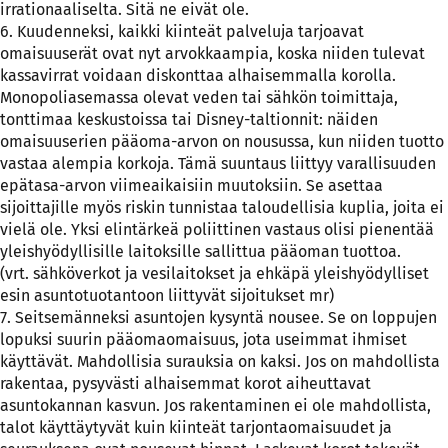
irrationaaliselta. Sitä ne eivät ole.
6. Kuudenneksi, kaikki kiinteät palveluja tarjoavat
omaisuuserät ovat nyt arvokkaampia, koska niiden tulevat
kassavirrat voidaan diskonttaa alhaisemmalla korolla.
Monopoliasemassa olevat veden tai sähkön toimittaja,
tonttimaa keskustoissa tai Disney-taltionnit: näiden
omaisuuserien pääoma-arvon on nousussa, kun niiden tuotto
vastaa alempia korkoja. Tämä suuntaus liittyy varallisuuden
epätasa-arvon viimeaikaisiin muutoksiin. Se asettaa
sijoittajille myös riskin tunnistaa taloudellisia kuplia, joita ei
vielä ole. Yksi elintärkeä poliittinen vastaus olisi pienentää
yleishyödyllisille laitoksille sallittua pääoman tuottoa.
(vrt. sähköverkot ja vesilaitokset ja ehkäpä yleishyödylliset
esin asuntotuotantoon liittyvät sijoitukset mr)
7. Seitsemänneksi asuntojen kysyntä nousee. Se on loppujen
lopuksi suurin pääomaomaisuus, jota useimmat ihmiset
käyttävät. Mahdollisia surauksia on kaksi. Jos on mahdollista
rakentaa, pysyvästi alhaisemmat korot aiheuttavat
asuntokannan kasvun. Jos rakentaminen ei ole mahdollista,
talot käyttäytyvät kuin kiinteät tarjontaomaisuudet ja