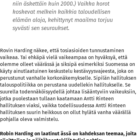
niin äskettäin kuin 2000.) Vaikka korot
koskevat melkein kaikkia taloudellisen
elämän aloja, kehittynyt maailma torjuu
syvästi sen seuraukset.
Rovin Harding näkee, että tosiasioiden tunnustaminen
vaikeaa. Tai ehkäpä vielä vaikeampaa on hyväksyä, että
olemme olleet väärässä ja siksipä esimerkiksi Suomessa on
käyty ainutlaatuinen keskustelu kestävyysvajeesta, joka on
perustunut vanhalle korkonäkemykselle. Sipilän hallituksen
talouspolitiikka on perustana uudellekin hallitukselle. Se
suurella todennäköisyydellä johtaa lisääntyviin vaikeuksiin,
jotka puolestaan tullaan kaatamaan Antti Rinteen
hallituksen viaksi, vaikka todellisuudessa Antti Rinteen
hallituksen suurin heikkous on ollut hylätä vanha väärällä
pohjalla oleva valmistelu.
Robin Harding on laatinut ässä on kahdeksan teemaa, joita