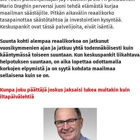
Mario Draghin perverssi juoni tehdä elämästä kurjaa
maailman säästäjille. Pitkän aikavälin reaalikorko
tasapainottaa säästötahtoa ja investointien kysyntää.
Keskuspankit ovat tässä palvelijoita, eivät isäntiä.
Suunta kohti alempaa reaalikorkoa on jatkunut
vuosikymmenien ajan ja jatkuu yhtä todennäköisesti kuin
kääntymässä toiseen suuntaan. Kun keskuspankit liikahtava
helpotuksen suuntaan, on aika lopettaa odottamalla
korkojen elpymistä ja on syytä kohdata maailmaa
sellaisena kuin se on.
Kunpa joku päättäjä joskus jaksaisi lukea muitakin kuin
iltapäivälehtiä