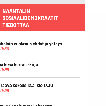
NAANTALIN
SOSIAALIDEMOKRAATIT
TIEDOTTAA
liholvin vuokraus ehdot ja yhteys
 lisää
pa kesä kerran -kirja
 lisää
raava kokous 12.3. klo 17.30
 lisää
punginvaltuusto kokoontuu