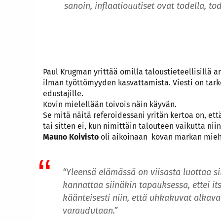
sanoin, inflaatiouutiset ovat todella, to
Paul Krugman yrittää omilla taloustieteellisillä ar
ilman työttömyyden kasvattamista. Viesti on tark
edustajille.
Kovin mielellään toivois näin käyvän.
Se mitä näitä referoidessani yritän kertoa on, että
tai sitten ei, kun nimittäin talouteen vaikutta ni
Mauno Koivisto
oli aikoinaan kovan markan miehiä
“Yleensä
elämässä
on
viisasta
luottaa si
kannattaa siinäkin tapauksessa, ettei its
käänteisesti niin, että uhkakuvat alkavat
varaudutaan.”