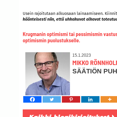
Usein rajoitutaan alkuosaan lainaamiseen. Kiinni
käänteisesti niin, että uhkakuvat alkavat toteutua 
Krugmanin optimismi tai pessimismin vastust
optimismin puolustukselle.
15.1.2023
MIKKO RÖNNHOL
SÄÄTIÖN PU
Kaikki blogikirjoitukset