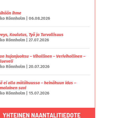
mikään ihme
ko Rönnholm | 06.08.2026
veys, Koulutus, Työ ja Turvallisuus
ko Rönnholm | 27.07.2026
on kujanjuoksu – Vihollinen – Verivihollinen –
lueveli
ko Rönnholm | 20.07.2026
lä ei olla mätäkuussa – heinäkuun idus –
malainen suvi
ko Rönnholm | 15.07.2026
YHTEINEN NAANTALITIEDOTE