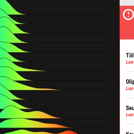
Tii
Lue
Oli
Lue
Seu
Lue
Kau