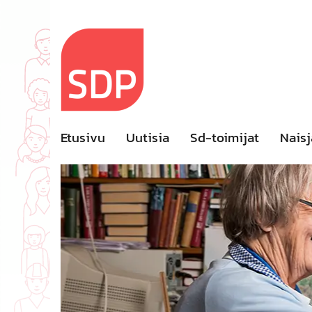
Skip
to
content
Etusivu
Uutisia
Sd-toimijat
Naisj