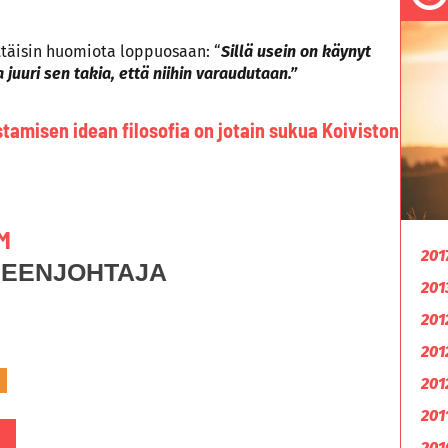
ttäisin huomiota loppuosaan: “
Sillä usein on käynyt
juuri sen takia, että niihin varaudutaan.”
amisen idean filosofia on jotain sukua Koiviston
M
201
HEENJOHTAJA
201
201
201
201
201
201