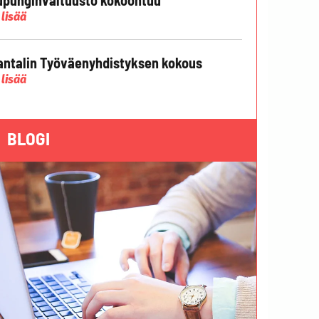
 lisää
ntalin Työväenyhdistyksen kokous
 lisää
BLOGI