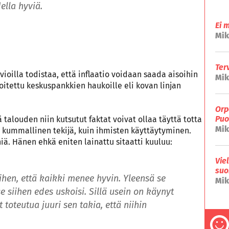
della hyviä
.
Ei 
Mik
Ter
vioilla todistaa, että inflaatio voidaan saada aisoihin
Mik
oitettu keskuspankkien haukoille eli kovan linjan
Orp
Puo
 talouden niin kutsutut faktat voivat ollaa täyttä totta
Mik
in kummallinen tekijä, kuin ihmisten käyttäytyminen.
. Hänen ehkä eniten lainattu sitaatti kuuluu:
Vie
suo
ihen, että kaikki menee hyvin. Yleensä se
Mik
e siihen edes uskoisi. Sillä usein on käynyt
 toteutua juuri sen takia, että niihin