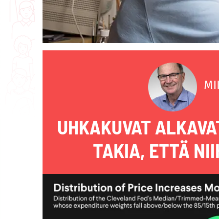
MI
UHKAKUVAT ALKAVAT
TAKIA, ETTÄ N