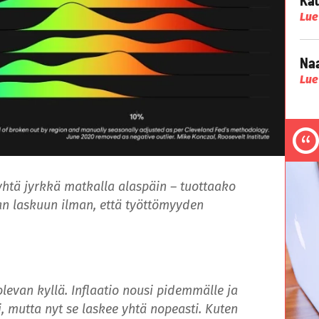
Lue
Naa
Lue
 yhtä jyrkkä matkalla alaspäin – tuottaako
an laskuun ilman, että työttömyyden
olevan kyllä. Inflaatio nousi pidemmälle ja
mutta nyt se laskee yhtä nopeasti. Kuten