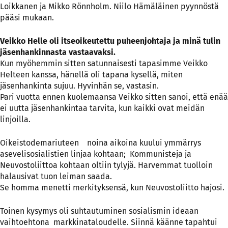
Loikkanen ja Mikko Rönnholm. Niilo Hämäläinen pyynnöstä
pääsi mukaan.
Veikko Helle oli itseoikeutettu puheenjohtaja ja minä tulin
jäsenhankinnasta vastaavaksi.
Kun myöhemmin sitten satunnaisesti tapasimme Veikko
Helteen kanssa, hänellä oli tapana kysellä, miten
jäsenhankinta sujuu. Hyvinhän se, vastasin.
Pari vuotta ennen kuolemaansa Veikko sitten sanoi, että enää
ei uutta jäsenhankintaa tarvita, kun kaikki ovat meidän
linjoilla.
Oikeistodemariuteen noina aikoina kuului ymmärrys
asevelisosialistien linjaa kohtaan; Kommunisteja ja
Neuvostoliittoa kohtaan oltiin tylyjä. Harvemmat tuolloin
halausivat tuon leiman saada.
Se homma menetti merkityksensä, kun Neuvostoliitto hajosi.
Toinen kysymys oli suhtautuminen sosialismin ideaan
vaihtoehtona markkinataloudelle. Siinnä käänne tapahtui