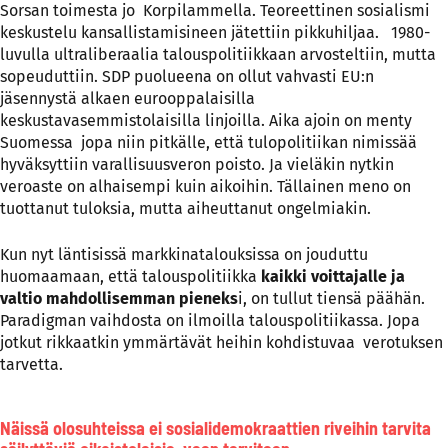
Sorsan toimesta jo Korpilammella. Teoreettinen sosialismi
keskustelu kansallistamisineen jätettiin pikkuhiljaa. 1980-
luvulla ultraliberaalia talouspolitiikkaan arvosteltiin, mutta
sopeuduttiin. SDP puolueena on ollut vahvasti EU:n
jäsennystä alkaen eurooppalaisilla
keskustavasemmistolaisilla linjoilla. Aika ajoin on menty
Suomessa jopa niin pitkälle, että tulopolitiikan nimissää
hyväksyttiin varallisuusveron poisto. Ja vieläkin nytkin
veroaste on alhaisempi kuin aikoihin. Tällainen meno on
tuottanut tuloksia, mutta aiheuttanut ongelmiakin.
Kun nyt läntisissä markkinatalouksissa on jouduttu
huomaamaan, että talouspolitiikka
kaikki voittajalle ja
valtio mahdollisemman pieneks
i, on tullut tiensä päähän.
Paradigman vaihdosta on ilmoilla talouspolitiikassa. Jopa
jotkut rikkaatkin ymmärtävät heihin kohdistuvaa verotuksen
tarvetta.
Näissä olosuhteissa ei sosialidemokraattien riveihin tarvita