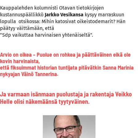
Kauppalehden kolumnisti Otavan tietokirjojen
kustannuspäällikkö
Jarkko Vesikansa
kysyy marraskuun
lopulla otsikossa: Mihin katosivat oikeistodemarit? Hän
päätyy väittämään, että
”Sdp vaikuttaa harvinaisen yhtenäiseltä”.
Arvio on oikea – Puolue on rohkea ja päättäväinen eikä ole
kovin harvinaista,
että fiksuimmat historian tuntijata pitävätkin Sanna Marinia
nykyajan Väinö Tannerina.
Ja varmaan isänmaan puolustaja ja rakentaja Veikko
Helle olisi näkemäänsä tyytyväinen.