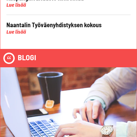
Lue lisää
Naantalin Työväenyhdistyksen kokous
Lue lisää
BLOGI