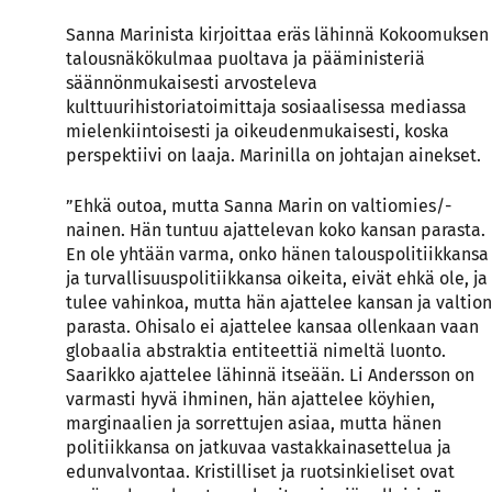
Sanna Marinista kirjoittaa eräs lähinnä Kokoomuksen
talousnäkökulmaa puoltava ja pääministeriä
säännönmukaisesti arvosteleva
kulttuurihistoriatoimittaja sosiaalisessa mediassa
mielenkiintoisesti ja oikeudenmukaisesti, koska
perspektiivi on laaja. Marinilla on johtajan ainekset.
”Ehkä outoa, mutta Sanna Marin on valtiomies/-
nainen. Hän tuntuu ajattelevan koko kansan parasta.
En ole yhtään varma, onko hänen talouspolitiikkansa
ja turvallisuuspolitiikkansa oikeita, eivät ehkä ole, ja
tulee vahinkoa, mutta hän ajattelee kansan ja valtion
parasta. Ohisalo ei ajattelee kansaa ollenkaan vaan
globaalia abstraktia entiteettiä nimeltä luonto.
Saarikko ajattelee lähinnä itseään. Li Andersson on
varmasti hyvä ihminen, hän ajattelee köyhien,
marginaalien ja sorrettujen asiaa, mutta hänen
politiikkansa on jatkuvaa vastakkainasettelua ja
edunvalvontaa. Kristilliset ja ruotsinkieliset ovat