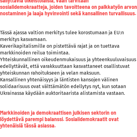
säilyttäviä oikeistolaisia, vaan tarvitaan
sosialidemokraatteja, joiden tavoitteena on palkkatyön arvon
nostaminen ja laaja hyvinvointi sekä kansallinen turvallisuus.
Tässä ajassa valtion merkitys tulee korostumaan ja EU:n
merkitys kasvamaan.
Kaverikapitalismille on pistettävä rajat ja on tuettava
markkinoiden reilua toimintaa.
Yhteiskunnallinen oikeudenmukaisuus ja yhteenkuuluvaisuus
edellyttävät, että varakkuuttaan kasvattaneet osallistuvat
yhteiskunnan rahoitukseen ja velan maksuun.
Kansallinen yhtenäisyys ja läntisten kansojen välinen
solidaarisuus ovat välttämätön edellytys nyt, kun sotaan
Ukrainassa käydään auktoritaarista alistamista vastaan.
Markkinoiden ja demokraattisen julkisen sektorin on
löydettävä parempi balanssi. Sosialidemokraatit ovat
yhtenäisiä tässä asiassa.