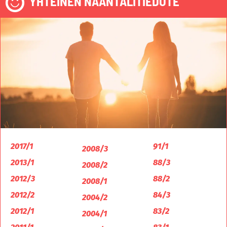
YHTEINEN NAANTALITIEDOTE
2017/1
91/1
2008/3
2013/1
88/3
2008/2
2012/3
88/2
2008/1
2012/2
84/3
2004/2
2012/1
83/2
2004/1