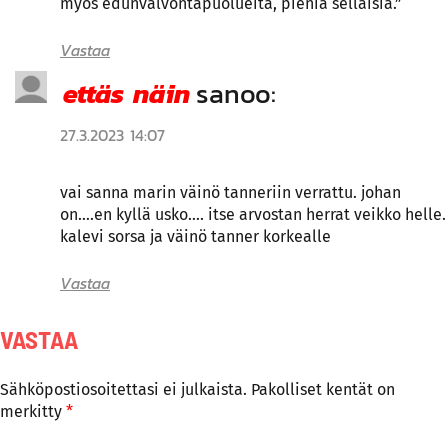
myös edunvalvontapuolueita, pieniä sellaisia.”
Vastaa
ettäs näin
sanoo:
27.3.2023 14:07
vai sanna marin väinö tanneriin verrattu. johan
on….en kyllä usko…. itse arvostan herrat veikko helle.
kalevi sorsa ja väinö tanner korkealle
Vastaa
VASTAA
Sähköpostiosoitettasi ei julkaista.
Pakolliset kentät on
merkitty
*