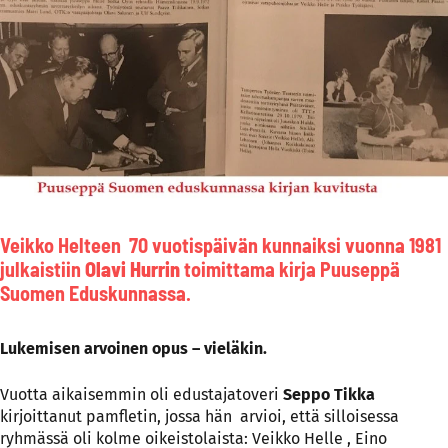
Veikko Helteen 70 vuotispäivän kunnaiksi vuonna 1981
julkaistiin
Olavi Hurrin
toimittama kirja Puuseppä
Suomen Eduskunnassa.
Lukemisen arvoinen opus – vieläkin.
Vuotta aikaisemmin oli edustajatoveri
Seppo Tikka
kirjoittanut pamfletin, jossa hän arvioi, että silloisessa
ryhmässä oli kolme oikeistolaista: Veikko Helle , Eino