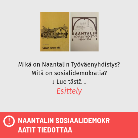
Mikä on Naantalin Työväenyhdistys?
Mitä on sosialidemokratia?
↓
Lue tästä
↓
Esittely
NAANTALIN SOSIAALIDEMOKR
AATIT TIEDOTTAA