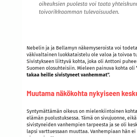
oikeuksien puolesta voi taata yhteisku
toivorikkaamman tulevaisuuden.
Nebelin ja ja Bellamyn näkemyseroista voi todet
väkivaltainen luokkataistelu ole valoa ja toivoa 
Sivistykseen liittyvä kohta, joka oli Anttoni puhe
Suomen olosuhteisiin. Mieleen painuva kohta oli
takaa heille sivistyneet vanhemmat”.
Muutama näkökohta nykyiseen kesk
Syntymättämän oikeus on mielenkiintoinen kohta e
elämän puolustuksessa. Tämä on sivujuonne, eikä 
sivistyneiden vanhempien tarpeesta ja se oli kesk
lapsi varttuessaan muuttaa. Vanhempiaan hän ei v