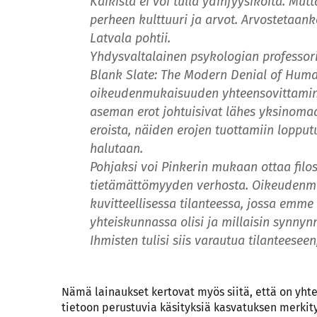
Kaikista ei voi tulla ydinfyysikoita. Mut
perheen kulttuuri ja arvot. Arvostetaank
Latvala pohtii.
Yhdysvaltalainen psykologian professor
Blank Slate: The Modern Denial of Human
oikeudenmukaisuuden yhteensovittamine
aseman erot johtuisivat lähes yksinoma
eroista, näiden erojen tuottamiin lopputu
halutaan.
Pohjaksi voi Pinkerin mukaan ottaa filo
tietämättömyyden verhosta. Oikeudenmu
kuvitteellisessa tilanteessa, jossa em
yhteiskunnassa olisi ja millaisin synny
Ihmisten tulisi siis varautua tilanteeseen
Nämä lainaukset kertovat myös siitä, että on yht
tietoon perustuvia käsityksiä kasvatuksen merkit