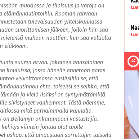
missään muodossa ja tilaisuus ja varoja on
Lue
ja elämännautintoihin. Rooman rahvaan
tunnustetaan tulevaisuuden yhteiskunnassa
Naa
suuden suorittamisen jälkeen, jolloin hän saa
Lue
 mielensä mukaan nauttien, kun saa valtiolta
n eläkkeen.
skunta suuren arvon. Jokainen kansalainen
on kouluissa, jossa hänelle annetaan paras
ntaa velvoittamassa ensiksikin se, että
elämännautinnon ehto, toiseksi se seikka, että
elämään ja vielä lisäksi on syntymättömillä
eille sivistyneet vanhemmat. Tästä näemme,
 valtiossa mitä parhaimmalla kannalla.
l on Bellamyn ankarampoai vastustajia.
 kehitys viimein johtaa olot tuolle
bel uskoo, että ainoastaan sorrettujen taistelu