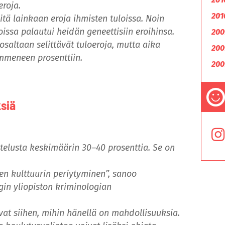
eroja.
201
litä lainkaan eroja ihmisten tuloissa. Noin
oissa palautui heidän geneettisiin eroihinsa.
200
osaltaan selittävät tuloeroja, mutta aika
200
mmeneen prosenttiin.
200
ksiä
htelusta keskimäärin 30–40 prosenttia. Se on
een kulttuurin periytyminen”, sanoo
gin yliopiston kriminologian
vat siihen, mihin hänellä on mahdollisuuksia.