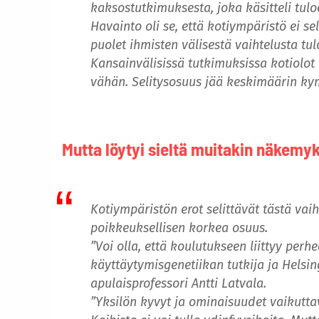
kaksostutkimuksesta, joka käsitteli tulo
Havainto oli se, että kotiympäristö ei se
puolet ihmisten välisestä vaihtelusta tul
Kansainvälisissä tutkimuksissa kotiolot 
vähän. Selitysosuus jää keskimäärin ky
Mutta löytyi sieltä muitakin näkemy
Kotiympäristön erot selittävät tästä vai
poikkeuksellisen korkea osuus.
”Voi olla, että koulutukseen liittyy perh
käyttäytymisgenetiikan tutkija ja Helsin
apulaisprofessori Antti Latvala.
”Yksilön kyvyt ja ominaisuudet vaikutta