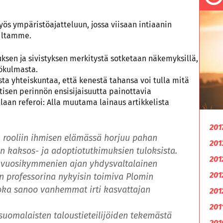
 ympäristöajatteluun, jossa viisaan intiaanin
siltamme.
uksen ja sivistyksen merkitystä sotketaan näkemyksillä,
ökulmasta.
a yhteiskuntaa, että kenestä tahansa voi tulla mitä
tisen perinnön ensisijaisuutta painottavia
llaan referoi: Alla muutama lainaus artikkelista
201
 rooliin ihmisen elämässä horjuu pahan
201
n kaksos- ja adoptiotutkimuksien tuloksista.
201
o vuosikymmenien ajan yhdysvaltalainen
201
n professorina nykyisin toimiva Plomin
 joka sanoo vanhemmat irti kasvattajan
201
201
omalaisten talous­tieteilijöiden tekemästä
201