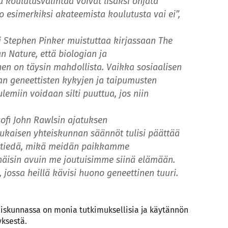
ta koulutusvalintaa voivat lisäksi ohjata
o esimerkiksi akateemista koulutusta vai ei”,
i Stephen Pinker muistuttaa kirjassaan The
 Nature, että biologian ja
n on täysin mahdollista. Vaikka sosiaalisen
an geneettisten kykyjen ja taipumusten
lemiin voidaan silti puuttua, jos niin
sofi John Rawlsin ajatuksen
kaisen yhteiskunnan säännöt tulisi päättää
me tiedä, mikä meidän paikkamme
nnäisin avuin me joutuisimme siinä elämään.
, jossa heillä kävisi huono geneettinen tuuri.
eiskunnassa on monia tutkimuksellisia ja käytännön
yksestä.