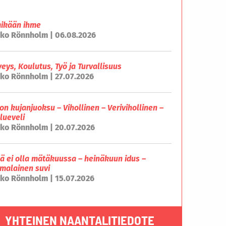
mikään ihme
ko Rönnholm | 06.08.2026
veys, Koulutus, Työ ja Turvallisuus
ko Rönnholm | 27.07.2026
on kujanjuoksu – Vihollinen – Verivihollinen –
lueveli
ko Rönnholm | 20.07.2026
lä ei olla mätäkuussa – heinäkuun idus –
malainen suvi
ko Rönnholm | 15.07.2026
YHTEINEN NAANTALITIEDOTE