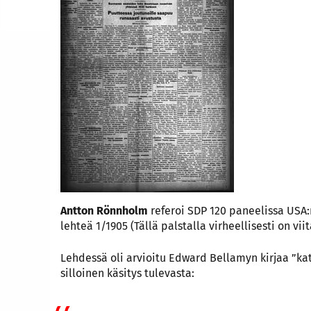
Antton Rönnholm
referoi SDP 120 paneelissa USA
lehteä 1/1905 (Tällä palstalla virheellisesti on vii
Lehdessä oli arvioitu Edward Bellamyn kirjaa ”ka
silloinen käsitys tulevasta: