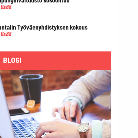
 lisää
ntalin Työväenyhdistyksen kokous
 lisää
BLOGI