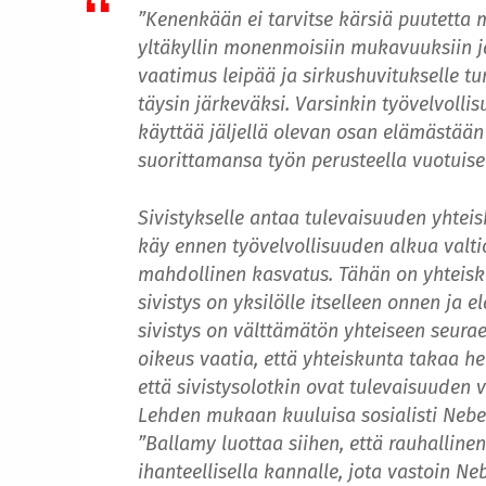
”Kenenkään ei tarvitse kärsiä puutetta 
yltäkyllin monenmoisiin mukavuuksiin 
vaatimus leipää ja sirkushuvitukselle 
täysin järkeväksi. Varsinkin työvelvolli
käyttää jäljellä olevan osan elämästään
suorittamansa työn perusteella vuotuise
Sivistykselle antaa tulevaisuuden yhtei
käy ennen työvelvollisuuden alkua valti
mahdollinen kasvatus. Tähän on yhteisku
sivistys on yksilölle itselleen onnen ja 
sivistys on välttämätön yhteiseen seura
oikeus vaatia, että yhteiskunta takaa h
että sivistysolotkin ovat tulevaisuuden
Lehden mukaan kuuluisa sosialisti Nebe
”Ballamy luottaa siihen, että rauhallinen
ihanteellisella kannalle, jota vastoin Ne