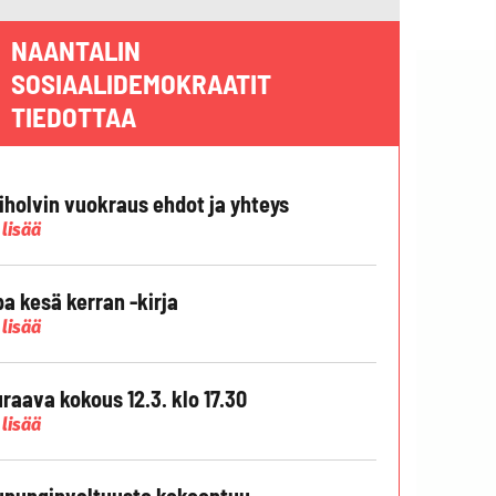
NAANTALIN
SOSIAALIDEMOKRAATIT
TIEDOTTAA
liholvin vuokraus ehdot ja yhteys
 lisää
pa kesä kerran -kirja
 lisää
raava kokous 12.3. klo 17.30
 lisää
punginvaltuusto kokoontuu