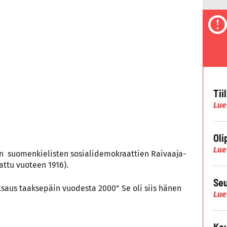
Tii
Lue
Oli
Lue
:n suomenkielisten sosialidemokraattien Raivaaja-
tattu vuoteen 1916).
Seu
tsaus taaksepäin vuodesta 2000” Se oli siis hänen
Lue
Kau