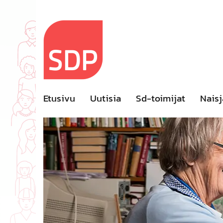
Skip
to
content
Etusivu
Uutisia
Sd-toimijat
Naisj