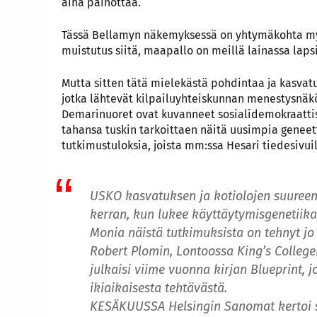
aina painottaa.
Tässä Bellamyn näkemyksessä on yhtymäkohta myös
muistutus siitä, maapallo on meillä lainassa lap
Mutta sitten tätä mielekästä pohdintaa ja kasvat
jotka lähtevät kilpailuyhteiskunnan menestysnäk
Demarinuoret ovat kuvanneet sosialidemokraattist
tahansa tuskin tarkoittaen näitä uusimpia geneet
tutkimustuloksia, joista mm:ssa Hesari tiedesivui
USKO kasvatuksen ja kotiolojen suureen
kerran, kun lukee käyttäytymisgenetiika
Monia näistä tutkimuksista on tehnyt j
Robert Plomin, Lontoossa King’s College
julkaisi viime vuonna kirjan Blueprint,
ikiaikaisesta tehtävästä.
KESÄKUUSSA Helsingin Sanomat kertoi su