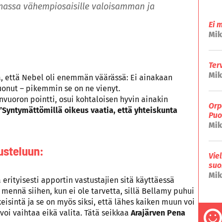
nnassa vähempiosaisille valoisamman ja
Ei 
Mik
Ter
Mik
a, että Nebel oli enemmän väärässä: Ei ainakaan
tuonut – pikemmin se on ne vienyt.
envuoron pointti, osui kohtaloisen hyvin ainakin
Orp
”Syntymättömillä oikeus vaatia, että yhteiskunta
Puo
Mik
usteluun:
Vie
suo
Mik
rityisesti apportin vastustajien sitä käyttäessä
mennä siihen, kun ei ole tarvetta, sillä Bellamy puhui
eisintä ja se on myös siksi, että lähes kaiken muun voi
oi vaihtaa eikä valita. Tätä seikkaa
Arajärven Pena