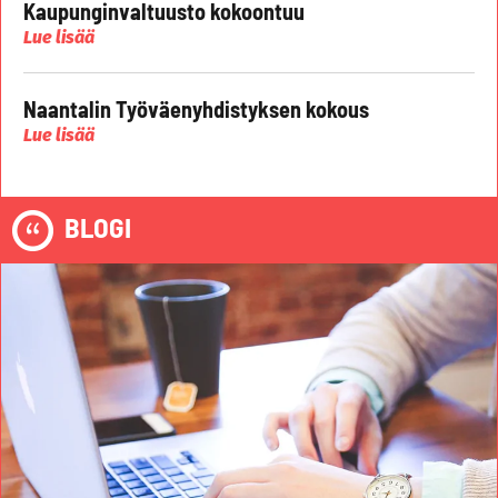
Kaupunginvaltuusto kokoontuu
Lue lisää
Naantalin Työväenyhdistyksen kokous
Lue lisää
BLOGI