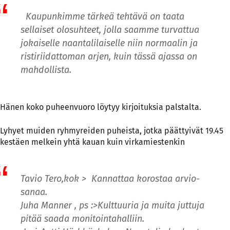
Kaupunkimme tärkeä tehtävä on taata
sellaiset olosuhteet, jolla saamme turvattua
jokaiselle naantalilaiselle niin normaalin ja
ristiriidattoman arjen, kuin tässä ajassa on
mahdollista.
Hänen koko puheenvuoro löytyy kirjoituksia palstalta.
Lyhyet muiden ryhmyreiden puheista, jotka päättyivät 19.45
kestäen melkein yhtä kauan kuin virkamiestenkin
Tavio Tero,kok > Kannattaa korostaa arvio-
sanaa.
Juha Manner , ps :>Kulttuuria ja muita juttuja
pitää saada monitointahalliin.