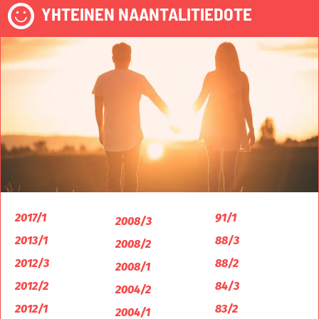
YHTEINEN NAANTALITIEDOTE
2017/1
91/1
2008/3
2013/1
88/3
2008/2
2012/3
88/2
2008/1
2012/2
84/3
2004/2
2012/1
83/2
2004/1