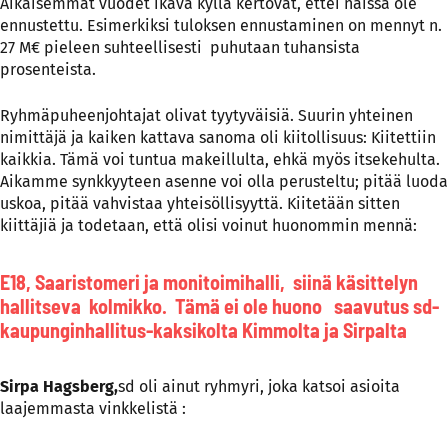
Aikaisemmat vuodet ikävä kyllä kertovat, ettei näissä ole
ennustettu. Esimerkiksi tuloksen ennustaminen on mennyt n.
27 M€ pieleen suhteellisesti puhutaan tuhansista
prosenteista.
Ryhmäpuheenjohtajat olivat tyytyväisiä. Suurin yhteinen
nimittäjä ja kaiken kattava sanoma oli kiitollisuus: Kiitettiin
kaikkia. Tämä voi tuntua makeillulta, ehkä myös itsekehulta.
Aikamme synkkyyteen asenne voi olla perusteltu; pitää luoda
uskoa, pitää vahvistaa yhteisöllisyyttä. Kiitetään sitten
kiittäjiä ja todetaan, että olisi voinut huonommin mennä:
E18, Saaristomeri ja monitoimihalli, siinä käsittelyn
hallitseva kolmikko. Tämä ei ole huono saavutus sd-
kaupunginhallitus-kaksikolta Kimmolta ja Sirpalta
Sirpa Hagsberg,
sd oli ainut ryhmyri, joka katsoi asioita
laajemmasta vinkkelistä :