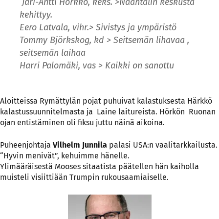
Jari-Antti Hörkkö, keks. >Naantalin keskusta
kehittyy.
Eero Latvala, vihr.> Sivistys ja ympäristö
Tommy Björkskog, kd > Seitsemän lihavaa ,
seitsemän laihaa
Harri Palomäki, vas > Kaikki on sanottu
Aloitteissa Rymättylän pojat puhuivat kalastuksesta Härkkö
kalastussuunnitelmasta ja Laine laitureista. Hörkön Ruonan
ojan entistäminen oli fiksu juttu näinä aikoina.
Puheenjohtaja
Vilhelm Junnila
palasi USA:n vaalitarkkailusta.
“Hyvin menivät”, kehuimme hänelle.
Ylimääräisestä Mooses sitaatista päätellen hän kaiholla
muisteli visiittiään Trumpin rukousaamiaiselle.