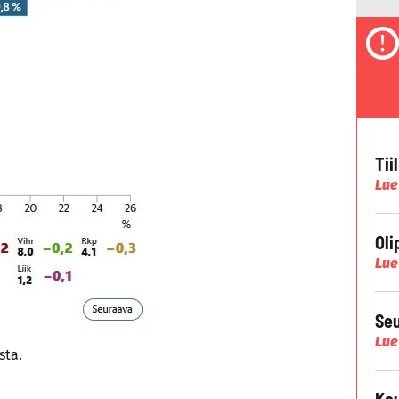
Tii
Lue
Oli
Lue
Seu
Lue
sta.
Kau