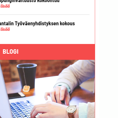
 lisää
ntalin Työväenyhdistyksen kokous
 lisää
BLOGI