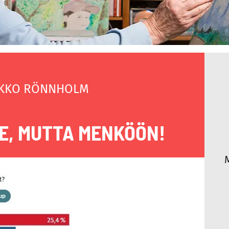
KKO RÖNNHOLM
EE, MUTTA MENKÖÖN!