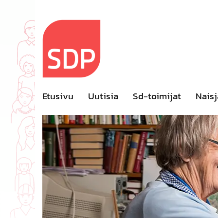
Skip
to
content
Etusivu
Uutisia
Sd-toimijat
Naisj