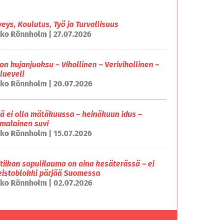
veys, Koulutus, Työ ja Turvallisuus
ko Rönnholm | 27.07.2026
on kujanjuoksu – Vihollinen – Verivihollinen –
lueveli
ko Rönnholm | 20.07.2026
lä ei olla mätäkuussa – heinäkuun idus –
malainen suvi
ko Rönnholm | 15.07.2026
itiikan sopulilauma on aina kesäterässä – ei
eistoblokki pärjää Suomessa
ko Rönnholm | 02.07.2026