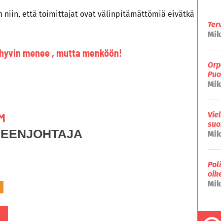
an niin, että toimittajat ovat välinpitämättömiä eivätkä
Ter
Mik
 hyvin menee , mutta menköön!
Orp
Puo
Mik
M
Vie
suo
HEENJOHTAJA
Mik
Pol
oik
Mik