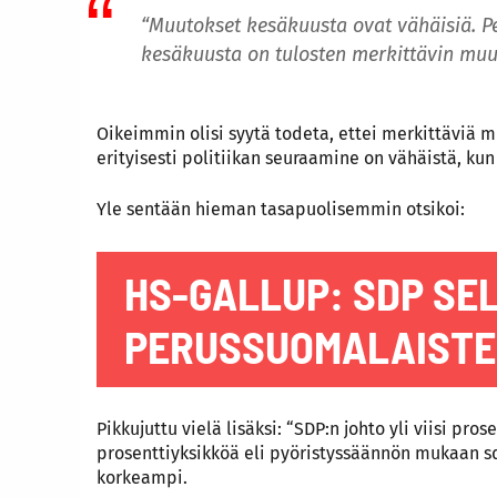
“Muutokset kesäkuusta ovat vähäisiä. 
kesäkuusta on tulosten merkittävin muut
Oikeimmin olisi syytä todeta, ettei merkittäviä mu
erityisesti politiikan seuraamine on vähäistä, kun
Yle sentään hieman tasapuolisemmin otsikoi:
HS-GALLUP: SDP SEL
PERUSSUOMALAISTE
Pikkujuttu vielä lisäksi: “SDP:n johto yli viisi p
prosenttiyksikköä eli pyöristyssäännön mukaan s
korkeampi.