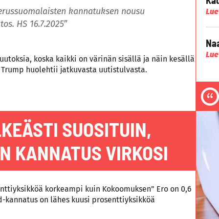
Perussuomalaisten kannatuksen nousu
Lue
os. HS 16.7.2025”
Naa
Lue
utoksia, koska kaikki on värinän sisällä ja näin kesällä
 Trump huolehtii jatkuvasta uutistulvasta.
KEÄSTI SUOSITUIN,
N KANNATUS VIRKOSI
rosenttiyksikköä korkeampi kuin Kokoomuksen” Ero on 0,6
d-kannatus on lähes kuusi prosenttiyksikköä