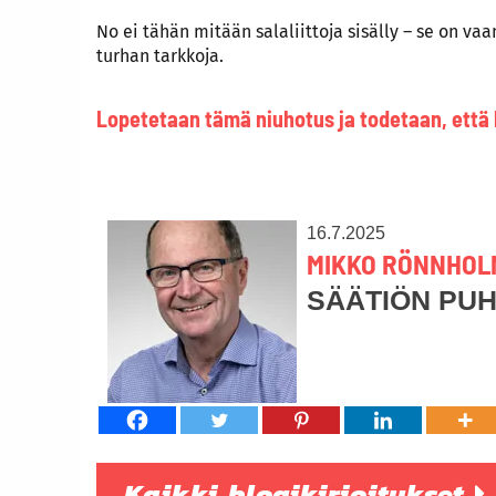
No ei tähän mitään salaliittoja sisälly – se on va
turhan tarkkoja.
Lopetetaan tämä niuhotus ja todetaan, että
16.7.2025
MIKKO RÖNNHOL
SÄÄTIÖN PU
Kaikki blogikirjoitukset