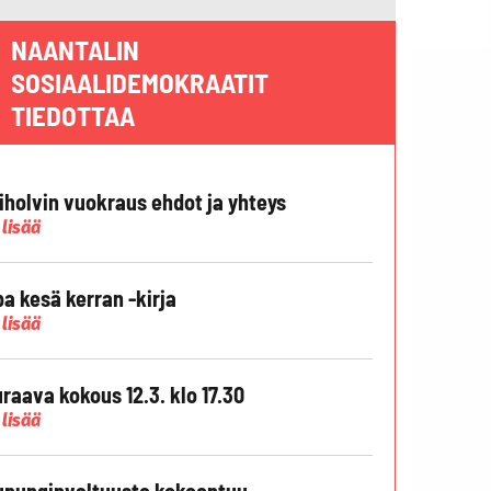
NAANTALIN
SOSIAALIDEMOKRAATIT
TIEDOTTAA
liholvin vuokraus ehdot ja yhteys
 lisää
pa kesä kerran -kirja
 lisää
raava kokous 12.3. klo 17.30
 lisää
punginvaltuusto kokoontuu