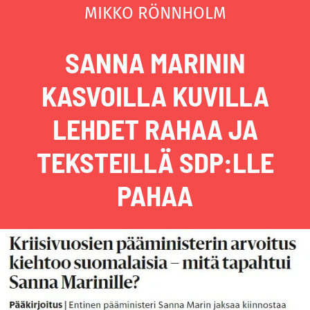
MIKKO RÖNNHOLM
SANNA MARININ
KASVOILLA KUVILLA
LEHDET RAHAA JA
TEKSTEILLÄ SDP:LLE
PAHAA