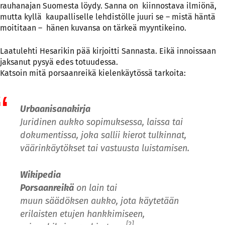
rauhanajan Suomesta löydy. Sanna on kiinnostava ilmiönä,
mutta kyllä kaupalliselle lehdistölle juuri se – mistä häntä
moititaan – hänen kuvansa on tärkeä myyntikeino.
Laatulehti Hesarikin pää kirjoitti Sannasta. Eikä innoissaan
jaksanut pysyä edes totuudessa.
Katsoin mitä porsaanreikä kielenkäytössä tarkoita:
Urbaanisanakirja
Juridinen aukko sopimuksessa, laissa tai
dokumentissa, joka sallii kierot tulkinnat,
väärinkäytökset tai vastuusta luistamisen.
Wikipedia
Porsaanreikä
on
lain
tai
muun
säädöksen
aukko, jota käytetään
erilaisten etujen hankkimiseen,
[2]