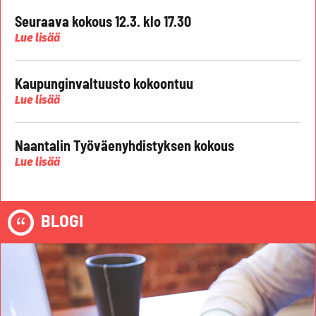
Seuraava kokous 12.3. klo 17.30
Lue lisää
Kaupunginvaltuusto kokoontuu
Lue lisää
Naantalin Työväenyhdistyksen kokous
Lue lisää
BLOGI