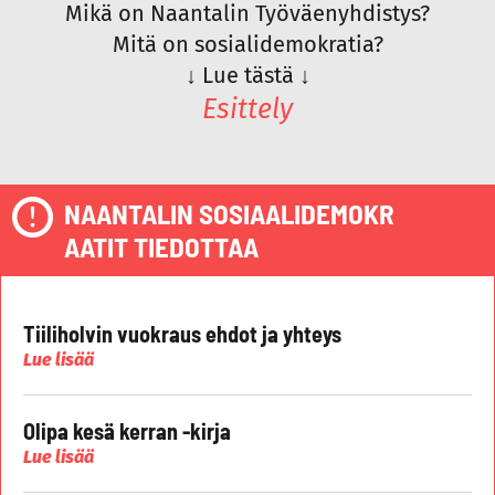
Mikä on Naantalin Työväenyhdistys?
Mitä on sosialidemokratia?
↓
Lue tästä
↓
Esittely
NAANTALIN SOSIAALIDEMOKR
AATIT TIEDOTTAA
Tiiliholvin vuokraus ehdot ja yhteys
Lue lisää
Olipa kesä kerran -kirja
Lue lisää