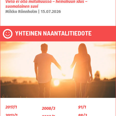
Vielä ei olla mätäkuussa – heinäkuun idus –
suomalainen suvi
Mikko Rönnholm | 15.07.2026
YHTEINEN NAANTALITIEDOTE
2017/1
91/1
2008/3
2013/1
88/3