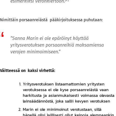
esimerkiksi
veronkiertoon
.
Nimittäin porsaanreiästä pääkirjoituksessa puhutaan:
”Sanna Marin ei ole epäröinyt käyttää
yritysverotuksen porsaanreikiä maksamiensa
verojen minimoimiseen.”
Väitteessä on kaksi virhettä:
Yritysverotuksen listaamattomien yritysten
verotuksessa ei ole kyse porsaanreiästä vaan
harkitusta ja asianmukaisesti voimassa olevasta
lainsäädännöstä, joka sallii kevyen verotuksen
Marin ei ole minimoinut verotustaan, sillä
hänellä olisi laillisesti ollut keinoja alempaankin,