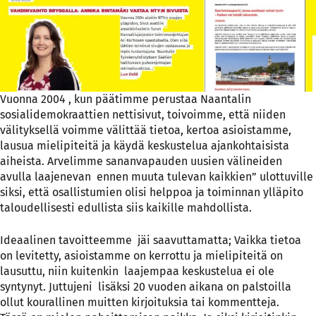
Vuonna 2004 , kun päätimme perustaa Naantalin
sosialidemokraattien nettisivut, toivoimme, että niiden
välityksellä voimme välittää tietoa, kertoa asioistamme,
lausua mielipiteitä ja käydä keskustelua ajankohtaisista
aiheista. Arvelimme sananvapauden uusien välineiden
avulla laajenevan ennen muuta tulevan kaikkien” ulottuville
siksi, että osallistumien olisi helppoa ja toiminnan ylläpito
taloudellisesti edullista siis kaikille mahdollista.
Ideaalinen tavoitteemme jäi saavuttamatta; Vaikka tietoa
on levitetty, asioistamme on kerrottu ja mielipiteitä on
lausuttu, niin kuitenkin laajempaa keskustelua ei ole
syntynyt. Juttujeni lisäksi 20 vuoden aikana on palstoilla
ollut kourallinen muitten kirjoituksia tai kommentteja.