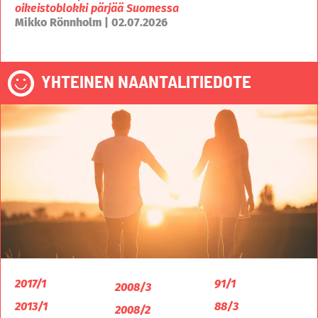
oikeistoblokki pärjää Suomessa
Mikko Rönnholm | 02.07.2026
YHTEINEN NAANTALITIEDOTE
2017/1
91/1
2008/3
2013/1
88/3
2008/2