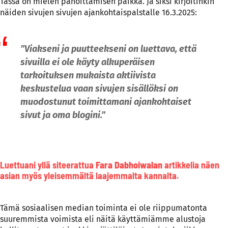
Tässä on mielen pahoittamisen paikka. Ja siksi kirjoitinkin
näiden sivujen sivujen ajankohtaispalstalle 16.3.2025:
”Viakseni ja puutteekseni on luettava, että
sivuilla ei ole käyty alkuperäisen
tarkoituksen mukaista aktiivista
keskustelua vaan sivujen sisällöksi on
muodostunut toimittamani ajankohtaiset
sivut ja oma blogini.”
Luettuani yllä siteerattua
Fara Dabhoiwalan
artikkelia näen
asian myös yleisemmältä laajemmalta kannalta.
Tämä sosiaalisen median toiminta ei ole riippumatonta
suuremmista voimista eli näitä käyttämiämme alustoja