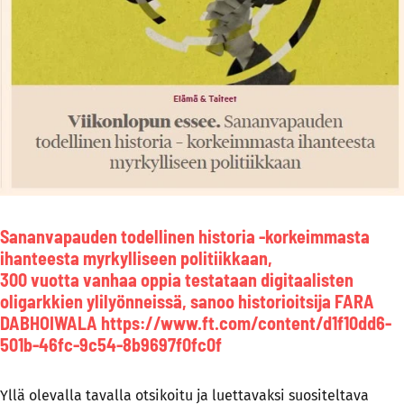
Sananvapauden todellinen historia -korkeimmasta
ihanteesta myrkylliseen politiikkaan,
300 vuotta vanhaa oppia testataan digitaalisten
oligarkkien ylilyönneissä, sanoo historioitsija FARA
DABHOIWALA
https://www.ft.com/content/d1f10dd6-
501b-46fc-9c54-8b9697f0fc0f
Yllä olevalla tavalla otsikoitu ja luettavaksi suositeltava