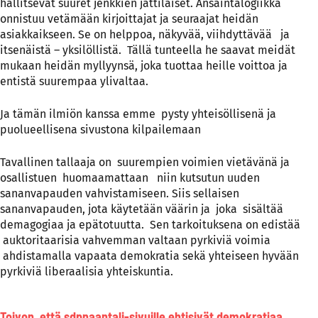
hallitsevat suuret jenkkien jättiläiset. Ansaintalogiikka
onnistuu vetämään kirjoittajat ja seuraajat heidän
asiakkaikseen. Se on helppoa, näkyvää, viihdyttävää ja
itsenäistä – yksilöllistä. Tällä tunteella he saavat meidät
mukaan heidän myllyynsä, joka tuottaa heille voittoa ja
entistä suurempaa ylivaltaa.
Ja tämän ilmiön kanssa emme pysty yhteisöllisenä ja
puolueellisena sivustona kilpailemaan
Tavallinen tallaaja on suurempien voimien vietävänä ja
osallistuen huomaamattaan niin kutsutun uuden
sananvapauden vahvistamiseen. Siis sellaisen
sananvapauden, jota käytetään väärin ja joka sisältää
demagogiaa ja epätotuutta. Sen tarkoituksena on edistää
auktoritaarisia vahvemman valtaan pyrkiviä voimia
ahdistamalla vapaata demokratia sekä yhteiseen hyvään
pyrkiviä liberaalisia yhteiskuntia.
Toivon, että sdpnaantali-sivuille ehtisivät demokratiaa