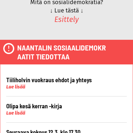
Mitä on sosialidemokratia?
↓
Lue tästä
↓
Esittely
NAANTALIN SOSIAALIDEMOKR
AATIT TIEDOTTAA
Tiiliholvin vuokraus ehdot ja yhteys
Lue lisää
Olipa kesä kerran -kirja
Lue lisää
Seuraava kokous 12.3. klo 17.30