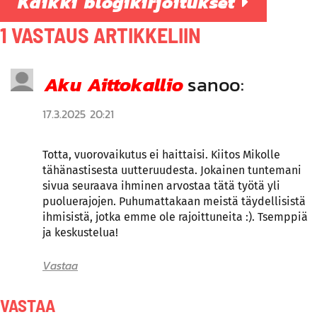
Kaikki blogikirjoitukset
1 VASTAUS ARTIKKELIIN
Aku Aittokallio
sanoo:
17.3.2025 20:21
Totta, vuorovaikutus ei haittaisi. Kiitos Mikolle
tähänastisesta uutteruudesta. Jokainen tuntemani
sivua seuraava ihminen arvostaa tätä työtä yli
puoluerajojen. Puhumattakaan meistä täydellisistä
ihmisistä, jotka emme ole rajoittuneita :). Tsemppiä
ja keskustelua!
Vastaa
VASTAA