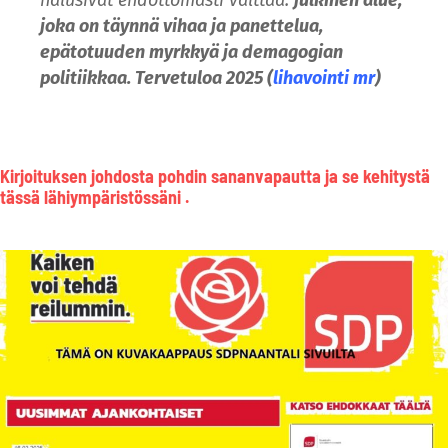
halusivat ehdottomasti välttää:
julkinen alue,
joka on täynnä vihaa ja panettelua,
epätotuuden myrkkyä ja demagogian
politiikkaa. Tervetuloa 2025 (
lihavointi mr
)
Kirjoituksen johdosta pohdin sananvapautta ja se kehitystä
tässä lähiympäristössäni .