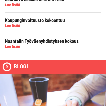
Lue lisää
Kaupunginvaltuusto kokoontuu
Lue lisää
Naantalin Työväenyhdistyksen kokous
Lue lisää
BLOGI