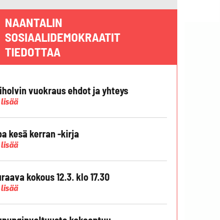
NAANTALIN
SOSIAALIDEMOKRAATIT
TIEDOTTAA
liholvin vuokraus ehdot ja yhteys
 lisää
pa kesä kerran -kirja
 lisää
raava kokous 12.3. klo 17.30
 lisää
punginvaltuusto kokoontuu