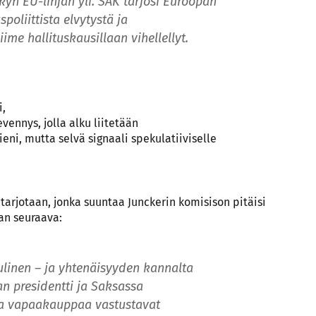
kyn EU-linjan yli. SAK tarjosi Euroopan
poliittista elvytystä ja
iime hallituskausillaan vihellellyt.
i,
vennys, jolla alku liitetään
ieni, mutta selvä signaali spekulatiiviselle
ä tarjotaan, jonka suuntaa Junckerin komisison pitäisi
an seuraava:
ulinen – ja yhtenäisyyden kannalta
an presidentti ja Saksassa
et ja vapaakauppaa vastustavat