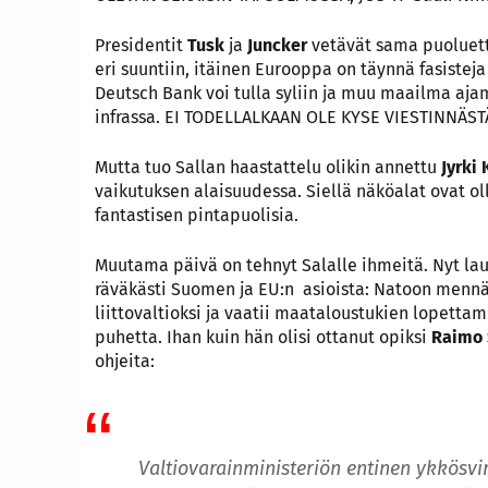
Presidentit
Tusk
ja
Juncker
vetävät sama puoluet
eri suuntiin, itäinen Eurooppa on täynnä fasisteja 
Deutsch Bank voi tulla syliin ja muu maailma aja
infrassa. EI TODELLALKAAN OLE KYSE VIESTINNÄST
Mutta tuo Sallan haastattelu olikin annettu
Jyrki
vaikutuksen alaisuudessa. Siellä näköalat ovat ol
fantastisen pintapuolisia.
Muutama päivä on tehnyt Salalle ihmeitä. Nyt la
räväkästi Suomen ja EU:n asioista: Natoon mennä
liittovaltioksi ja vaatii maataloustukien lopettam
puhetta. Ihan kuin hän olisi ottanut opiksi
Raimo 
ohjeita:
Valtiovarainministeriön entinen ykkösvi