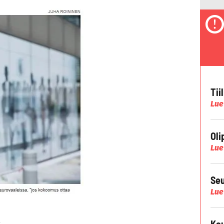
Tii
Lue
Oli
Lue
Seu
Lue
a
Kau