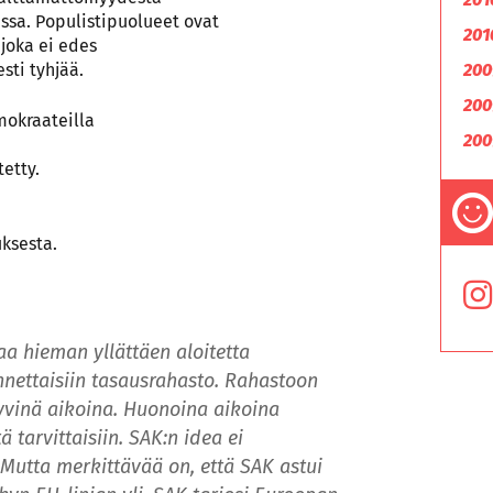
sa. Populistipuolueet ovat
201
joka ei edes
200
sti tyhjää.
200
mokraateilla
200
tetty.
uksesta.
a hieman yllättäen aloitetta
ennettaisiin tasausrahasto. Rahastoon
 hyvinä aikoina. Huonoina aikoina
ä tarvittaisiin. SAK:n idea ei
Mutta merkittävää on, että SAK astui