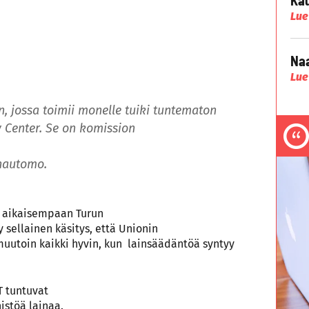
Lue
Naa
Lue
n, jossa toimii monelle tuiki tuntematon
 Center. Se on komission
hautomo.
an aikaisempaan Turun
sellainen käsitys, että Unionin
uutoin kaikki hyvin, kun lainsäädäntöä syntyy
T tuntuvat
istöä lainaa.