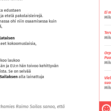
ta edustaen
Ei 
ja etelä pakolaisleirejä.
Mik
massa ohi niin osaamisessa kuin
Ä.
Ter
Mik
 Kataisen
leet kokoomuslaisia,
Orp
Puo
ukoo laukoo
Mik
än ja EU:n hän toivoo kehittyvän
ista. Se on selvää
Sailaksen
alla lainattuja
Vie
suo
Mik
rkamies Raimo Sailas sanoo, että