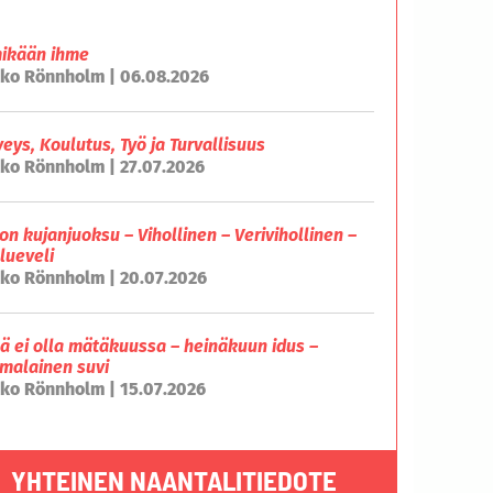
mikään ihme
ko Rönnholm | 06.08.2026
veys, Koulutus, Työ ja Turvallisuus
ko Rönnholm | 27.07.2026
on kujanjuoksu – Vihollinen – Verivihollinen –
lueveli
ko Rönnholm | 20.07.2026
lä ei olla mätäkuussa – heinäkuun idus –
malainen suvi
ko Rönnholm | 15.07.2026
YHTEINEN NAANTALITIEDOTE