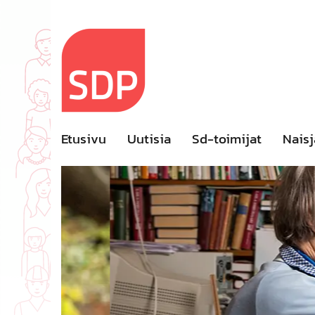
Skip
to
content
Etusivu
Uutisia
Sd-toimijat
Naisj