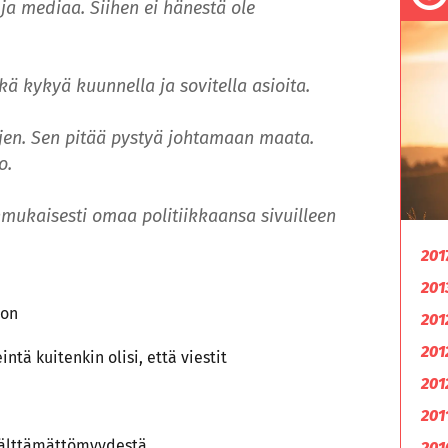
ja mediaa. Siihen ei hänestä ole
ä kykyä kuunnella ja sovitella asioita.
jen. Sen pitää pystyä johtamaan maata.
o.
ukaisesti omaa politiikkaansa sivuilleen
201
201
 on
201
201
ntä kuitenkin olisi, että viestit
201
201
 välttämättömyydestä
201