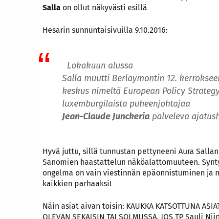
Salla
on ollut näkyvästi esillä
Hesarin sunnuntaisivuilla 9.10.2016:
Lokakuun alussa
Salla muutti Berlaymontin 12. kerroksee
keskus nimeltä European Policy Strategy
luxemburgilaista puheenjohtajaa
Jean-Claude Junckeria
palveleva ajatus
Hyvä juttu, sillä tunnustan pettyneeni Aura Sall
Sanomien haastattelun näköalattomuuteen. Synty 
ongelma on vain viestinnän epäonnistuminen ja m
kaikkien parhaaksi!
Näin asiat aivan toisin: KAUKKA KATSOTTUNA ASIA
OLEVAN SEKAISIN TAI SOLMUSSA, JOS TP Sauli Niin