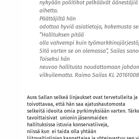
nykyään poliitikot pelkäävät äänestäjiä 
aihetta.
Päättäjiltä hän
odottaa hyviä asiatietoja, kokemusta sek
”Hallituksen pitää
olla vahvempi kuin työmarkkinajärjestö
Sitä varten se on olemassa”, Sailas sano
Toiseksi hän
neuvoo hallitusta noudattamaan johdonm
vilkuilematta. Raimo Sailas KL 20161008
Aura Sallan selkeä linjaukset ovat tervetulleita ja
toivottavaa, että hän saa ajatushautomosta
selkeitä ideoita omia pyrkimyksiään varten. Tärkei
tavoittaisivat unionin jäsenmaiden
hallituksissa istuvia konservatiiveja,
niissä kun ei taida olla yhtään
liitovaltiolinjan kannattajaa ja yhteisvastuu sen