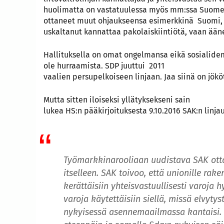
huolimatta on vastatuulessa myös mm:ssa Suomes
ottaneet muut ohjaukseensa esimerkkinä Suomi, 
uskaltanut kannattaa pakolaiskiintiötä, vaan ääne
Hallituksella on omat ongelmansa eikä sosialide
ole hurraamista. SDP juuttui 2011
vaalien persupelkoiseen linjaan. Jaa siinä on jökö
Mutta sitten iloiseksi yllätyksekseni sain
lukea HS:n pääkirjoituksesta 9.10.2016 SAK:n linja
Työmarkkinarooliaan uudistava SAK otta
itselleen. SAK toivoo, että unionille rak
kerättäisiin yhteisvastuullisesti varoja
varoja käytettäisiin siellä, missä elvytyst
nykyisessä asennemaailmassa kantaisi. 