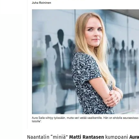
Naantalin “miniä”
Matti Rantasen
kumppani
Aur