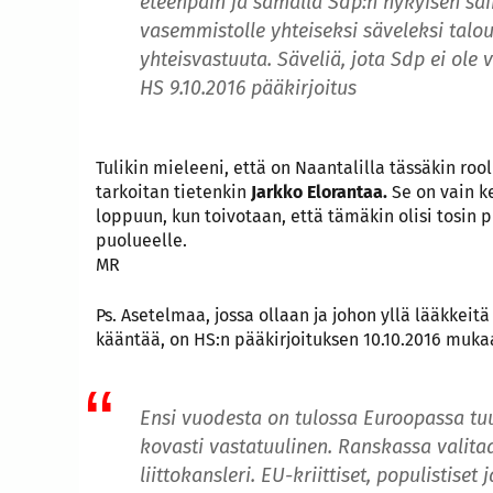
eteenpäin ja samalla Sdp:n nykyisen säi
vasemmistolle yhteiseksi säveleksi talous
yhteisvastuuta. Säveliä, jota Sdp ei ole v
HS 9.10.2016 pääkirjoitus
Tulikin mieleeni, että on Naantalilla tässäkin rool
tarkoitan tietenkin
Jarkko Elorantaa.
Se on vain ke
loppuun, kun toivotaan, että tämäkin olisi tosin p
puolueelle.
MR
Ps. Asetelmaa, jossa ollaan ja johon yllä lääkkeit
kääntää, on HS:n pääkirjoituksen 10.10.2016 muka
Ensi vuodesta on tulossa Euroopassa tu
kovasti vastatuulinen. Ranskassa valita
liittokansleri. EU-kriittiset, populistis