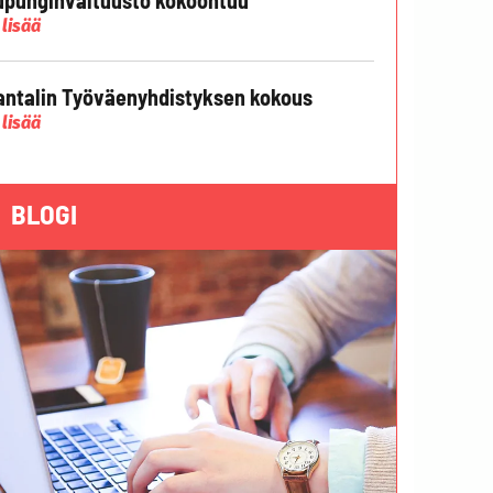
 lisää
ntalin Työväenyhdistyksen kokous
 lisää
BLOGI