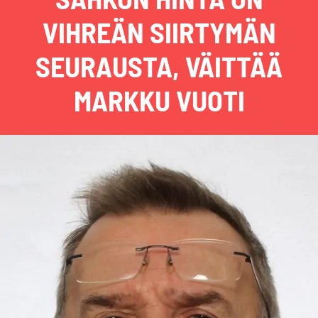
VIHREÄN SIIRTYMÄN
SEURAUSTA, VÄITTÄÄ
MARKKU VUOTI