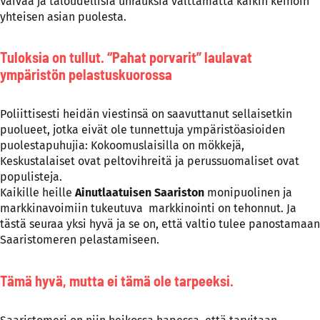
Vaivaa ja taloudellisia uhrauksia välttämättä kaikin keinoin
yhteisen asian puolesta.
Tuloksia on tullut. “Pahat porvarit” laulavat
ympäristön pelastuskuorossa
Poliittisesti heidän viestinsä on saavuttanut sellaisetkin
puolueet, jotka eivät ole tunnettuja ympäristöasioiden
puolestapuhujia: Kokoomuslaisilla on mökkejä,
Keskustalaiset ovat peltovihreitä ja perussuomaliset ovat
populisteja.
Kaikille heille
Ainutlaatuisen Saariston
monipuolinen ja
markkinavoimiin tukeutuva markkinointi on tehonnut. Ja
tästä seuraa yksi hyvä ja se on, että valtio tulee panostamaan
Saaristomeren pelastamiseen.
Tämä hyvä, mutta ei tämä ole tarpeeksi.