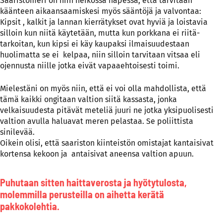
Saaristomeri on niin heikossa hapessa, että tarvitaan
käänteen aikaansaamiskesi myös sääntöjä ja valvontaa:
Kipsit , kalkit ja lannan kierrätykset ovat hyviä ja loistavia
silloin kun niitä käytetään, mutta kun porkkana ei riitä-
tarkoitan, kun kipsi ei käy kaupaksi ilmaisuudestaan
huolimatta se ei kelpaa, niin silloin tarvitaan vitsaa eli
ojennusta niille jotka eivät vapaaehtoisesti toimi.
Mielestäni on myös niin, että ei voi olla mahdollista, että
tämä kaikki ongitaan valtion siitä kassasta, jonka
velkaisuudesta pitävät meteliä juuri ne jotka yksipuolisesti
valtion avulla haluavat meren pelastaa. Se poliittista
sinilevää.
Oikein olisi, että saariston kiinteistön omistajat kantaisivat
kortensa kekoon ja antaisivat aneensa valtion apuun.
Puhutaan sitten haittaverosta ja hyötytulosta,
molemmilla perusteilla on aihetta kerätä
pakkokolehtia.