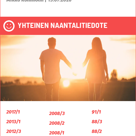
YHTEINEN NAANTALITIEDOTE
2017/1
91/1
2008/3
2013/1
88/3
2008/2
2012/3
88/2
2008/1