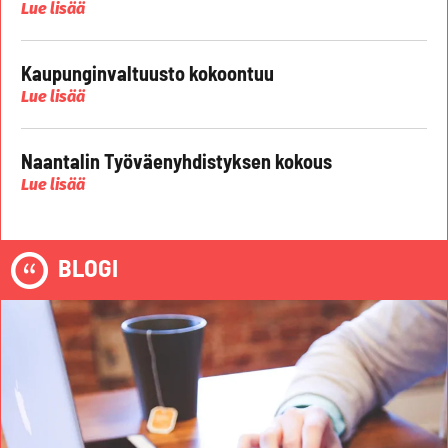
Lue lisää
Kaupunginvaltuusto kokoontuu
Lue lisää
Naantalin Työväenyhdistyksen kokous
Lue lisää
BLOGI