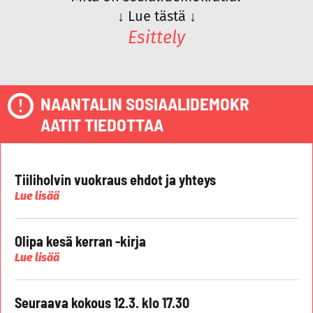
↓
Lue tästä
↓
Esittely
NAANTALIN SOSIAALIDEMOKR
AATIT TIEDOTTAA
Tiiliholvin vuokraus ehdot ja yhteys
Lue lisää
Olipa kesä kerran -kirja
Lue lisää
Seuraava kokous 12.3. klo 17.30