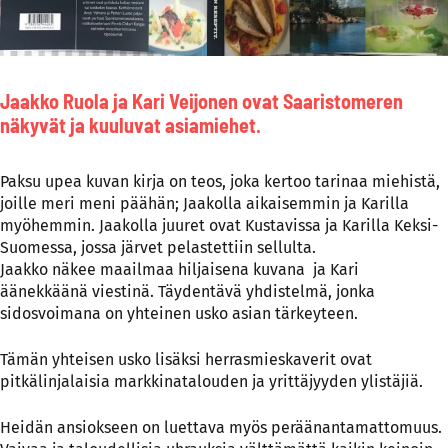
Jaakko Ruola ja Kari Veijonen ovat Saaristomeren
näkyvät ja kuuluvat asiamiehet.
Paksu upea kuvan kirja on teos, joka kertoo tarinaa miehistä,
joille meri meni päähän; Jaakolla aikaisemmin ja Karilla
myöhemmin. Jaakolla juuret ovat Kustavissa ja Karilla Keksi-
Suomessa, jossa järvet pelastettiin sellulta.
Jaakko näkee maailmaa hiljaisena kuvana ja Kari
äänekkäänä viestinä. Täydentävä yhdistelmä, jonka
sidosvoimana on yhteinen usko asian tärkeyteen.
Tämän yhteisen usko lisäksi herrasmieskaverit ovat
pitkälinjalaisia markkinatalouden ja yrittäjyyden ylistäjiä.
Heidän ansiokseen on luettava myös peräänantamattomuus.