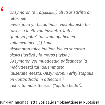
Oksymoron (kr. oξύμωρος) eli itseristiriita on
retorinen
kuvio, joka yhdistää kaksi vastakkaista tai
toisensa kieltävää käsitettä, kuten
“jäätävä polte” tai “kaunopuheinen
vaikeneminen”.[1] Sana
oksymoron tulee kreikan kielen sanoista
oksys (‘terävä’) ja moros (‘tylsä’).
Oksymoron voi muodostua pääsanasta ja
määritteestä tai laajemmasta
lauserakenteesta. Oksymoronin erityistapaus
on Contradictio in adiecto eli
‘ristiriita määritteessä’ (“ajaton hetki”).
Junkkari huomaa, että Sosiaalidemokraattisessa Ruotsissa