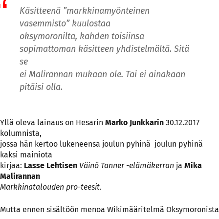
Käsitteenä ”markkinamyönteinen
vasemmisto” kuulostaa
oksymoronilta, kahden toisiinsa
sopimattoman käsitteen yhdistelmältä. Sitä
se
ei Malirannan mukaan ole. Tai ei ainakaan
pitäisi olla.
Yllä oleva lainaus on Hesarin
Marko Junkkarin
30.12.2017
kolumnista,
jossa hän kertoo lukeneensa joulun pyhinä joulun pyhinä
kaksi mainiota
kirjaa:
Lasse Lehtisen
Väinö Tanner -elämä­kerran
ja
Mika
Malirannan
Markkina­talouden ­pro-teesit
.
Mutta ennen sisältöön menoa Wikimääritelmä Oksymoronista