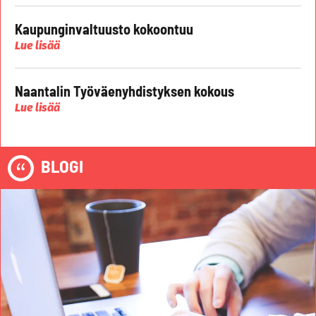
Kaupunginvaltuusto kokoontuu
Lue lisää
Naantalin Työväenyhdistyksen kokous
Lue lisää
BLOGI