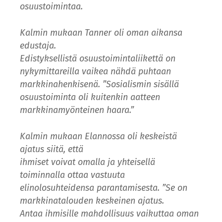
osuustoimintaa.
Kalmin mukaan Tanner oli oman aikansa
edustaja.
Edistyksellistä osuustoimintaliikettä on
nykymittareilla vaikea nähdä puhtaan
markkinahenkisenä. ”Sosialismin sisällä
osuustoiminta oli kuitenkin aatteen
markkinamyönteinen haara.”
Kalmin mukaan Elannossa oli keskeistä
ajatus siitä, että
ihmiset voivat omalla ja yhteisellä
toiminnalla ottaa vastuuta
elinolosuhteidensa parantamisesta. ”Se on
markkina­talouden keskeinen ajatus.
Antaa ihmisille mahdollisuus vaikuttaa oman