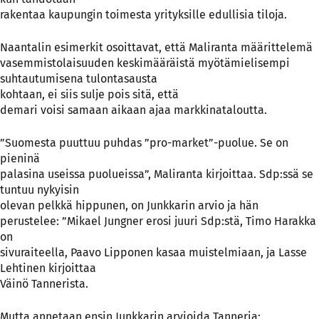
rakentaa kaupungin toimesta yrityksille edullisia tiloja.
Naantalin esimerkit osoittavat, että Maliranta määrittelemä
vasemmistolaisuuden keskimääräistä myötämielisempi
suhtautumisena tulontasausta
kohtaan, ei siis sulje pois sitä, että
demari voisi samaan aikaan ajaa markkinataloutta.
”Suomesta puuttuu puhdas ”pro-market”-puolue. Se on
pieninä
palasina useissa puolueissa”, Maliranta kirjoittaa. Sdp:ssä se
tuntuu nykyisin
olevan pelkkä hippunen, on Junkkarin arvio ja hän
perustelee: ”Mikael Jungner erosi juuri Sdp:stä, Timo Harakka
on
sivuraiteella, Paavo Lipponen kasaa muistelmiaan, ja Lasse
Lehtinen kirjoittaa
Väinö Tannerista.
Mutta annetaan ensin Junkkarin arvioida Tanneria: