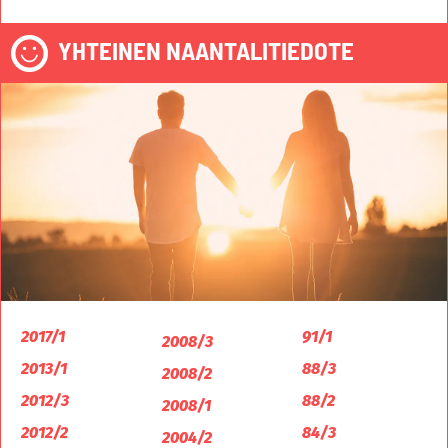
YHTEINEN NAANTALITIEDOTE
2017/1
91/1
2008/3
2013/1
88/3
2008/2
2012/3
88/2
2008/1
2012/2
84/3
2004/2