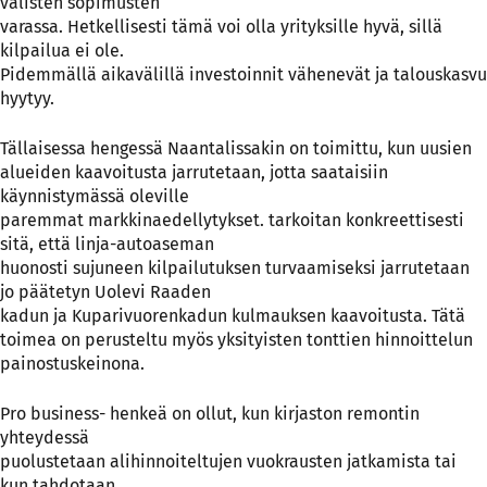
välisten sopimusten
varassa. Hetkellisesti tämä voi olla yrityksille hyvä, sillä
kilpailua ei ole.
Pidemmällä aikavälillä investoinnit vähenevät ja talouskasvu
hyytyy.
Tällaisessa hengessä Naantalissakin on toimittu, kun uusien
alueiden kaavoitusta jarrutetaan, jotta saataisiin
käynnistymässä oleville
paremmat markkinaedellytykset. tarkoitan konkreettisesti
sitä, että linja-autoaseman
huonosti sujuneen kilpailutuksen turvaamiseksi jarrutetaan
jo päätetyn Uolevi Raaden
kadun ja Kuparivuorenkadun kulmauksen kaavoitusta. Tätä
toimea on perusteltu myös yksityisten tonttien hinnoittelun
painostuskeinona.
Pro business- henkeä on ollut, kun kirjaston remontin
yhteydessä
puolustetaan alihinnoiteltujen vuokrausten jatkamista tai
kun tahdotaan