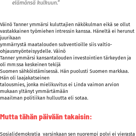
elämänsä kulkuun.”
Väinö Tanner ymmärsi kuluttajien näkökulman eikä se ollut
vastakkainen työmiehen intressin kanssa. Häneltä ei herunut
juurikaan
ymmärrystä maatalouden subventioille siis valtio-
ohjausmyönteisyydelle. Väinö
Tanner ymmärsi kansantalouden investointien tärkeyden ja
oli mm:ssa keskeinen tekijä
Suomen sähköistämisessä. Hän puolusti Suomen markkaa.
Hän oli laajakatseinen
talousmies, jonka mielikuvitus ei Linda vaimon arvion
mukaan yltänyt ymmärtämään
maailman politiikan hulluutta eli sotaa.
Mutta tähän päivään takaisin:
Sosialidemokratia varsinkaan sen nuorempi polvi ei vierasta