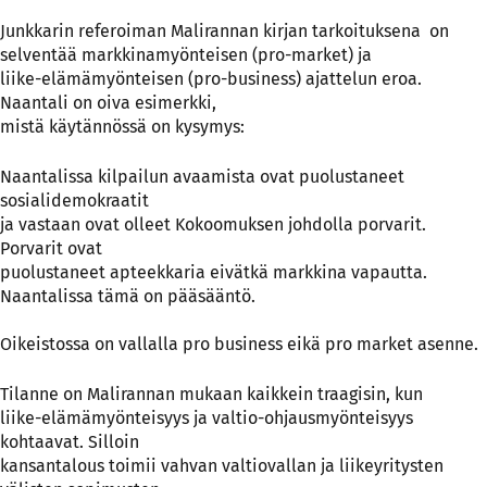
Junkkarin referoiman Malirannan kirjan tarkoituksena on
selventää markkinamyönteisen (pro-market) ja
liike-elämämyönteisen (pro-business) ajattelun eroa.
Naantali on oiva esimerkki,
mistä käytännössä on kysymys:
Naantalissa kilpailun avaamista ovat puolustaneet
sosialidemokraatit
ja vastaan ovat olleet Kokoomuksen johdolla porvarit.
Porvarit ovat
puolustaneet apteekkaria eivätkä markkina vapautta.
Naantalissa tämä on pääsääntö.
Oikeistossa on vallalla pro business eikä pro market asenne.
Tilanne on Malirannan mukaan kaikkein traagisin, kun
liike-elämämyönteisyys ja valtio-ohjausmyönteisyys
kohtaavat. Silloin
kansantalous toimii vahvan valtiovallan ja liikeyritysten