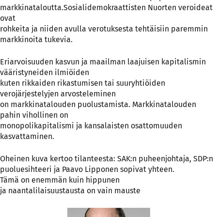
markkinataloutta.Sosialidemokraattisten Nuorten veroideat
ovat
rohkeita ja niiden avulla verotuksesta tehtäisiin paremmin
markkinoita tukevia.
Eriarvoisuuden kasvun ja maailman laajuisen kapitalismin
vääristyneiden ilmiöiden
kuten rikkaiden rikastumisen tai suuryhtiöiden
verojärjestelyjen arvosteleminen
on markkinatalouden puolustamista. Markkinatalouden
pahin vihollinen on
monopolikapitalismi ja kansalaisten osattomuuden
kasvattaminen.
Oheinen kuva kertoo tilanteesta: SAK:n puheenjohtaja, SDP:n
puoluesihteeri ja Paavo Lipponen sopivat yhteen.
Tämä on enemmän kuin hippunen
ja naantalilaisuustausta on vain mauste