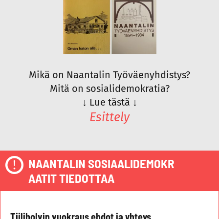
Mikä on Naantalin Työväenyhdistys?
Mitä on sosialidemokratia?
↓
Lue tästä
↓
Esittely
NAANTALIN SOSIAALIDEMOKR
AATIT TIEDOTTAA
Tiiliholvin vuokraus ehdot ja yhteys