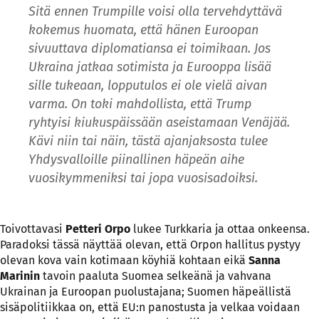
Sitä ennen Trumpille voisi olla tervehdyttävä
kokemus huomata, että hänen Euroopan
sivuuttava diplomatiansa ei toimikaan. Jos
Ukraina jatkaa sotimista ja Eurooppa lisää
sille tukeaan, lopputulos ei ole vielä aivan
varma. On toki mahdollista, että Trump
ryhtyisi kiukuspäissään aseistamaan Venäjää.
Kävi niin tai näin, tästä ajanjaksosta tulee
Yhdysvalloille piinallinen häpeän aihe
vuosikymmeniksi tai jopa vuosisadoiksi.
Toivottavasi
Petteri Orpo
lukee Turkkaria ja ottaa onkeensa.
Paradoksi tässä näyttää olevan, että Orpon hallitus pystyy
olevan kova vain kotimaan köyhiä kohtaan eikä
Sanna
Marinin
tavoin paaluta Suomea selkeänä ja vahvana
Ukrainan ja Euroopan puolustajana; Suomen häpeällistä
sisäpolitiikkaa on, että EU:n panostusta ja velkaa voidaan