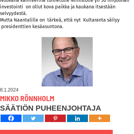
Nuukana kamreerina tunnetulle Niinistölle yli 50 miljoonan
investointi on ollut kova paikka ja kaukana itsestään
selvyydestä.
Mutta Naantalille on tärkeä, että nyt Kultaranta säilyy
presidenttien kesäasuntona.
8.1.2024
MIKKO RÖNNHOLM
SÄÄTIÖN PUHEENJOHTAJA