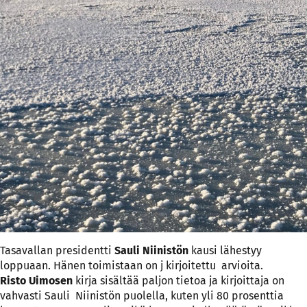
Tasavallan presidentti
Sauli Niinistön
kausi lähestyy
loppuaan. Hänen toimistaan on j kirjoitettu arvioita.
Risto Uimosen
kirja sisältää paljon tietoa ja kirjoittaja on
vahvasti Sauli Niinistön puolella, kuten yli 80 prosenttia