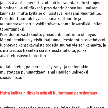
Ja niistä aluksi merkittävintä oli Kultaranta keskustelujen
luominen. Se oli tärkeää presidentin äänen kuulumisen
kannalta, mutta kyllä se oli loistava reklaami Naantalille.
Presidenttipari oli hyvin suopea kulttuurille ja
Kultarantakonsertit vakiintuivat Naantalin Musiikkijuhlien
tapahtumaksi.
Presidentin vastaanotto presidentin laiturilla oli myös
lämminhenkinen yleisötapahtuma. Presidentin tervehdys oli
luontevaa kansakäymistä todella suuren yleisön kannalta; ja
siinä sivussa Naantali sai mainosta taholta, jonka
arvostelukykyyn luotettiin.
Rullaluistelut, palsternakkakysymys ja melontakin
muistetaan puhumatkaan Jenni Haukion unikeoksi
suostumista.
Mutta kaikkein tärkein asia oli Kultarinnan peruskorjaus.