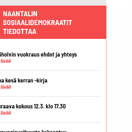
NAANTALIN
SOSIAALIDEMOKRAATIT
TIEDOTTAA
liholvin vuokraus ehdot ja yhteys
 lisää
pa kesä kerran -kirja
 lisää
raava kokous 12.3. klo 17.30
 lisää
punginvaltuusto kokoontuu