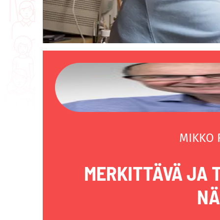
MIKKO
MERKITTÄVÄ JA 
NÄ