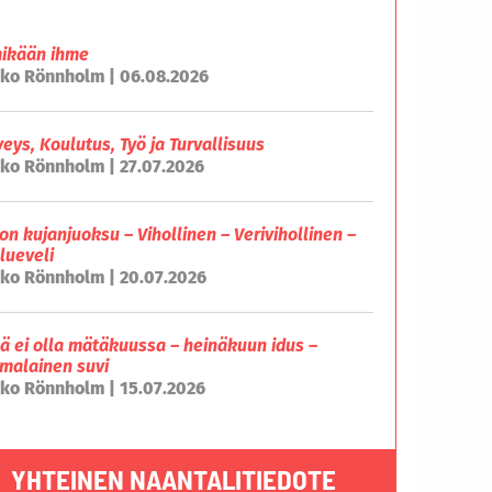
mikään ihme
ko Rönnholm | 06.08.2026
veys, Koulutus, Työ ja Turvallisuus
ko Rönnholm | 27.07.2026
on kujanjuoksu – Vihollinen – Verivihollinen –
lueveli
ko Rönnholm | 20.07.2026
lä ei olla mätäkuussa – heinäkuun idus –
malainen suvi
ko Rönnholm | 15.07.2026
YHTEINEN NAANTALITIEDOTE