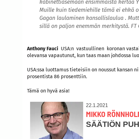
kabinettiasemaan ensimmäistä kertaa Yh
Muille kuin tiedemiehille tämä ei ehkä o
Gagan laulaminen kansallislaulua . Mutt
sillä on paljon enemmän merkitystä. FT G
Anthony Fauci
USA:n vastuullinen koronan vastais
olevansa vapautunut, kun taas maan johdossa luot
USA:ssa luottamus tieteisiin on noussut kansan n
prosentista 86 prosenttiin.
Tämä on hyvä asia!
22.1.2021
MIKKO RÖNNHOL
SÄÄTIÖN PU