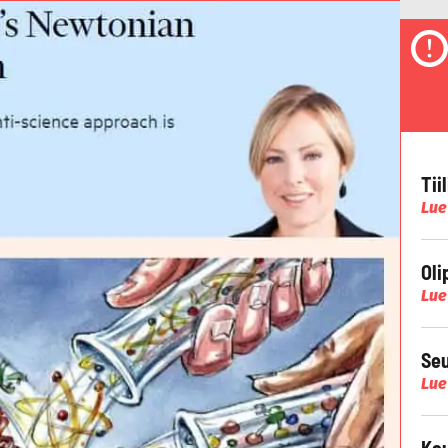
Tii
Lue
Oli
Lue
Seu
Lue
Kau