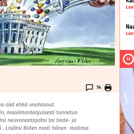
Lue
Naa
Lue
ka olet ehkä unohtanut.
rin, maailmanlaajuisesti tunnetun
eksi neuvonantajaksi tai tiede- ja
i . Lisäksi Biden nosti hänen roolinsa