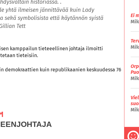
dysvaltain historiassa. .
le yhtä ilmeisen jännittävää kuin Lady
Ei 
a sekä symbolisista että käytännön syistä
Mik
illian Tett
Ter
Mik
en kamppailun tieteeellinen johtaja ilmoitti
etaan tieteisiin.
Orp
iin demokraattien kuin republikaanien keskuudessa 76
Puo
Mik
Vie
suo
Mik
M
HEENJOHTAJA