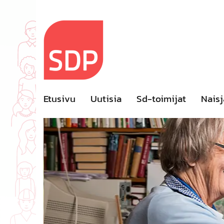
Skip
to
content
Etusivu
Uutisia
Sd-toimijat
Naisj