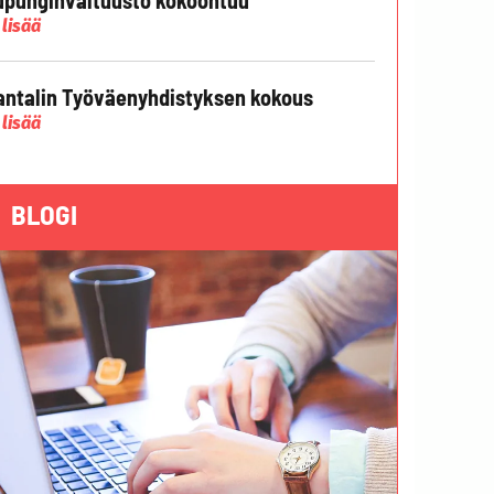
 lisää
ntalin Työväenyhdistyksen kokous
 lisää
BLOGI