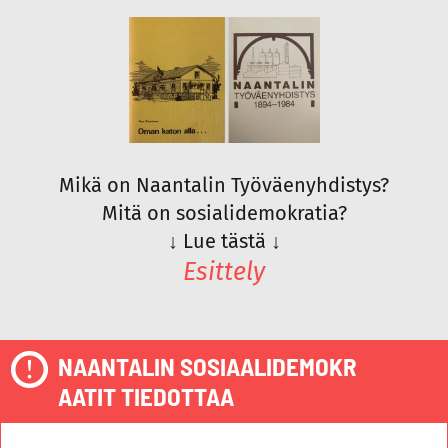
Mikä on Naantalin Työväenyhdistys?
Mitä on sosialidemokratia?
↓
Lue tästä
↓
Esittely
NAANTALIN SOSIAALIDEMOKR
AATIT TIEDOTTAA