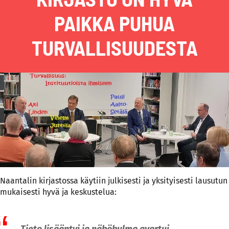
PAIKKA PUHUA
TURVALLISUUDESTA
Naantalin kirjastossa käytiin julkisesti ja yksityisesti lausutun
mukaisesti hyvä ja keskustelua:
Tieto lisääntyi ja näkökulma avartui,