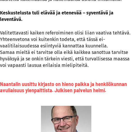
Keskustelusta tuli elävää ja etenevää – syventävä ja
leventävä.
Valitettavasti kaiken referoiminen olisi liian vaativa tehtävä.
Yhteenvetona voi kuitenkin todeta, että tässä ei-
vaalitilaisuudessa esiintyviä kannattaa kuunnella.
Samaa mieltä ei tarvitse olla eikä kaikkea sanottua tarvitse
hyväksyä ja se onkin tärkein viesti, että turvallisessa maassa
voi vapaasti lausua erilaisia mielipiteitä.
Naantalin uusittu kirjasto on hieno paikka ja henkilökunnan
avuliaisuus ylenpalttista. Julkisen palvelun helmi.