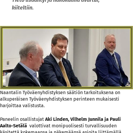
kiiteltiin.
Naantalin Työväenyhdistyksen säätiön tarkoituksena on
alkuperäisen Työväenyhdistyksen perinteen mukaisesti
harjoittaa valistusta.
Paneelin osallistujat
Aki Linden, Vilhelm Junnila ja Pauli
Aalto-Setälä
valottivat monipuolisesti turvallisuuden
käsitettä kokemaansa ja näkemäänsä asioita liittämällä.