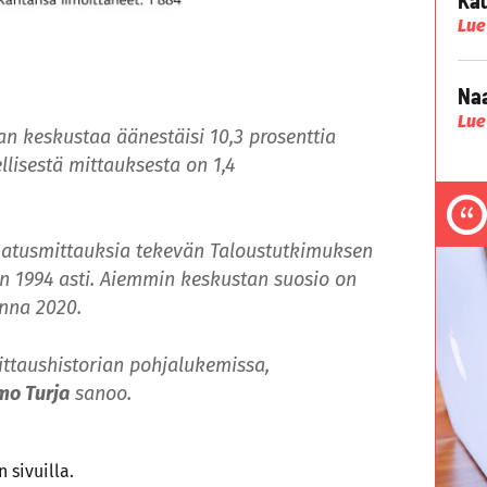
Lue
Naa
Lue
 keskustaa äänestäisi 10,3 prosenttia
lisestä mittauksesta on 1,4
atusmittauksia tekevän Taloustutkimuksen
een 1994 asti. Aiemmin keskustan suosio on
onna 2020.
ittaushistorian pohjalukemissa,
mo Turja
sanoo.
sivuilla.