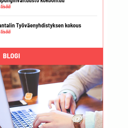
 lisää
ntalin Työväenyhdistyksen kokous
 lisää
BLOGI