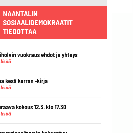
NAANTALIN
SOSIAALIDEMOKRAATIT
TIEDOTTAA
liholvin vuokraus ehdot ja yhteys
 lisää
pa kesä kerran -kirja
 lisää
raava kokous 12.3. klo 17.30
 lisää
punginvaltuusto kokoontuu