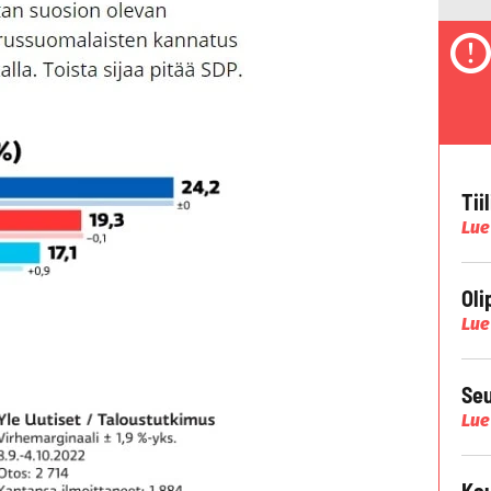
Tii
Lue
Oli
Lue
Seu
Lue
Kau