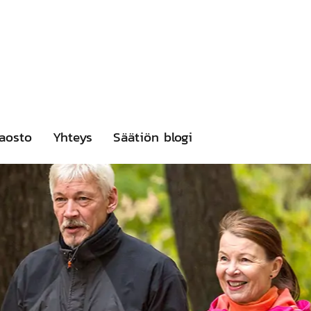
aosto
Yhteys
Säätiön blogi