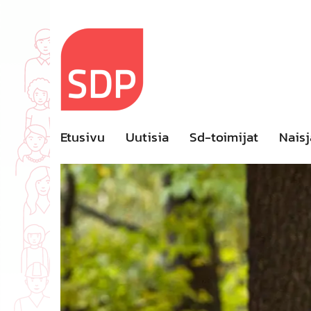
Skip
to
content
Etusivu
Uutisia
Sd-toimijat
Naisj