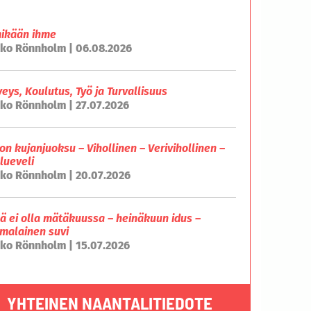
mikään ihme
ko Rönnholm | 06.08.2026
veys, Koulutus, Työ ja Turvallisuus
ko Rönnholm | 27.07.2026
on kujanjuoksu – Vihollinen – Verivihollinen –
lueveli
ko Rönnholm | 20.07.2026
lä ei olla mätäkuussa – heinäkuun idus –
malainen suvi
ko Rönnholm | 15.07.2026
YHTEINEN NAANTALITIEDOTE