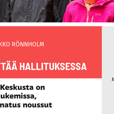
KKO RÖNNHOLM
TTÄÄ HALLITUKSESSA