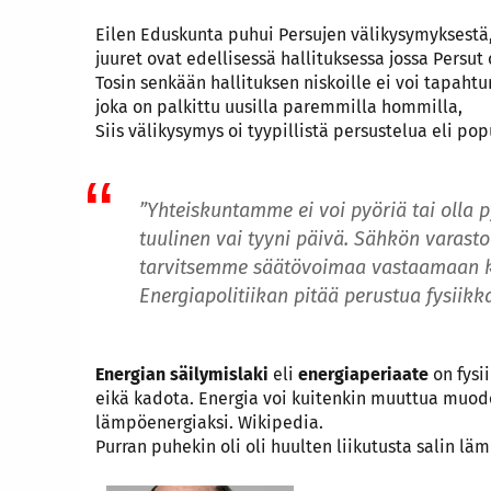
Eilen Eduskunta puhui Persujen välikysymyksestä,
juuret ovat edellisessä hallituksessa jossa Persut
Tosin senkään hallituksen niskoille ei voi tapaht
joka on palkittu uusilla paremmilla hommilla,
Siis välikysymys oi tyypillistä persustelua eli p
”Yhteiskuntamme ei voi pyöriä tai olla p
tuulinen vai tyyni päivä. Sähkön varasto
tarvitsemme säätövoimaa vastaamaan ku
Energiapolitiikan pitää perustua fysiikk
Energian säilymislaki
eli
energiaperiaate
on fysi
eikä kadota. Energia voi kuitenkin muuttua muodos
lämpöenergiaksi. Wikipedia.
Purran puhekin oli oli huulten liikutusta salin lä