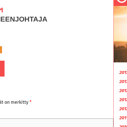
M
HEENJOHTAJA
201
201
201
201
tät on merkitty
*
201
201
201