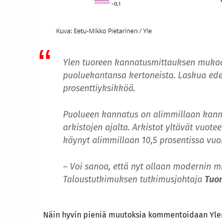
Ylen tuoreen kannatusmittauksen mukaan
puoluekantansa kertoneista. Laskua edel
prosenttiyksikköä.
Puolueen kannatus on alimmillaan kann
arkistojen ajalta. Arkistot yltävät vuot
käynyt alimmillaan 10,5 prosentissa vu
– Voi sanoa, että nyt ollaan modernin m
Taloustutkimuksen tutkimusjohtaja
Tuo
Näin hyvin pieniä muutoksia kommentoidaan Ylen 