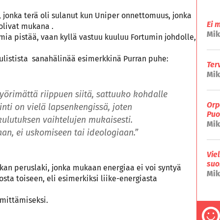
 jonka terä oli sulanut kun Uniper onnettomuus, jonka
Ei 
 olivat mukana .
Mik
umia pistää, vaan kyllä vastuu kuuluu Fortumin johdolle,
opulistista sanahälinää esimerkkinä Purran puhe:
Ter
Mik
yörimättä riippuen siitä, sattuuko kohdalle
Orp
inti on vielä lapsenkengissä, joten
Puo
lutuksen vaihtelujen mukaisesti.
Mik
aan, ei uskomiseen tai ideologiaan.”
Vie
suo
ikan peruslaki, jonka mukaan
energiaa
ei voi syntyä
Mik
ta toiseen, eli esimerkiksi liike-energiasta
mmittämiseksi.