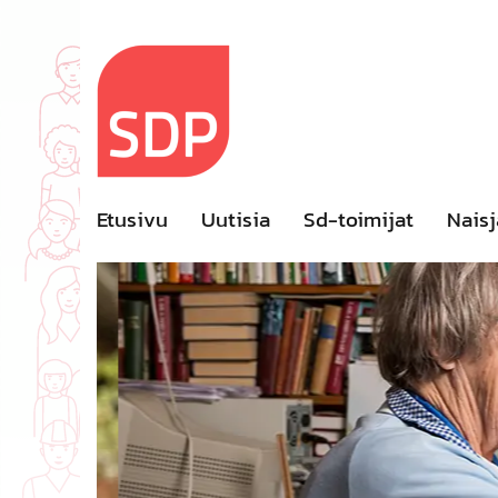
Skip
to
content
Etusivu
Uutisia
Sd-toimijat
Naisj