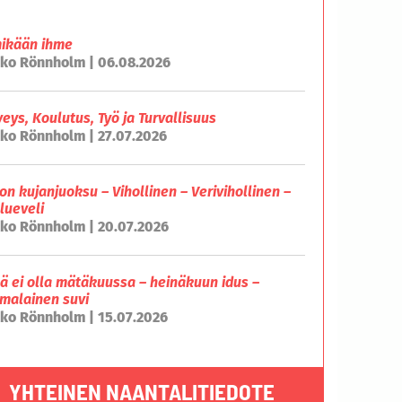
mikään ihme
ko Rönnholm | 06.08.2026
veys, Koulutus, Työ ja Turvallisuus
ko Rönnholm | 27.07.2026
on kujanjuoksu – Vihollinen – Verivihollinen –
lueveli
ko Rönnholm | 20.07.2026
lä ei olla mätäkuussa – heinäkuun idus –
malainen suvi
ko Rönnholm | 15.07.2026
YHTEINEN NAANTALITIEDOTE