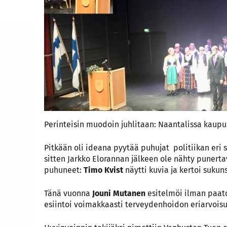
Perinteisin muodoin juhlitaan: Naantalissa kaupun
Pitkään oli ideana pyytää puhujat politiikan eri su
sitten Jarkko Elorannan jälkeen ole nähty punert
puhuneet:
Timo Kvist
näytti kuvia ja kertoi sukun
Tänä vuonna
Jouni Mutanen
esitelmöi ilman paato
esiintoi voimakkaasti terveydenhoidon eriarvoisuude