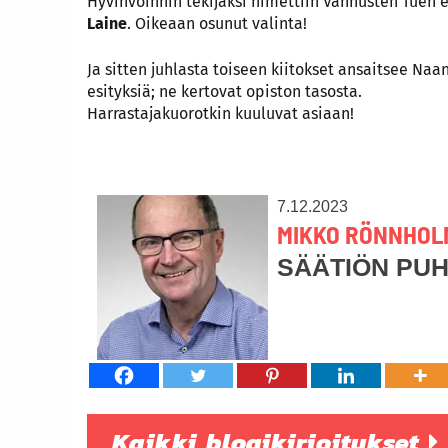
Hyvinvoinnin tekijäksi nimettiin Vanhusten Tuen 
Laine
. Oikeaan osunut valinta!
Ja sitten juhlasta toiseen kiitokset ansaitsee Naan
esityksiä; ne kertovat opiston tasosta.
Harrastajakuorotkin kuuluvat asiaan!
7.12.2023
MIKKO RÖNNHOL
SÄÄTIÖN PU
Kaikki blogikirjoitukset