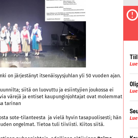
Tii
Lue
ki on järjestänyt itsenäisyysjuhlan yli 50 vuoden ajan.
Oli
unnilta; siitä on luovuttu ja esiintyjien joukossa ei
Lue
avia värejä ja entiset kaupunginjohtajat ovat molemmat
sa tarinan
Seu
sta sote-tilanteesta ja vielä hyvin tasapuolisesti; hän
Lue
n ongelmat. Tietoa tuli tiiviisti. Kiitos siitä.
Kau