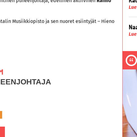
entinen puheenjohtaja, edellinen aktiivinen
Raimo
Lue
talin Musiikkiopisto ja sen nuoret esiintyjät – Hieno
Naa
Lue
M
HEENJOHTAJA