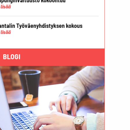
 lisää
ntalin Työväenyhdistyksen kokous
 lisää
BLOGI