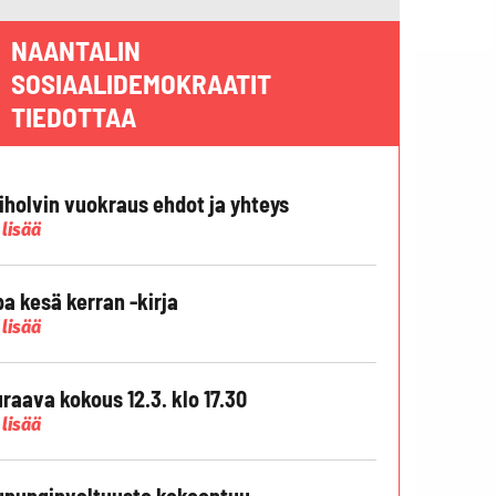
NAANTALIN
SOSIAALIDEMOKRAATIT
TIEDOTTAA
liholvin vuokraus ehdot ja yhteys
 lisää
pa kesä kerran -kirja
 lisää
raava kokous 12.3. klo 17.30
 lisää
punginvaltuusto kokoontuu