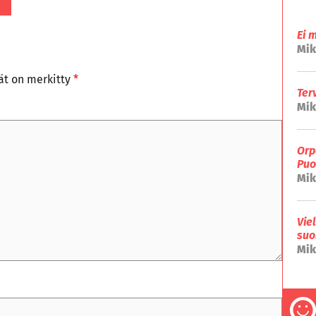
Ei 
Mik
tät on merkitty
*
Ter
Mik
Orp
Puo
Mik
Vie
suo
Mik