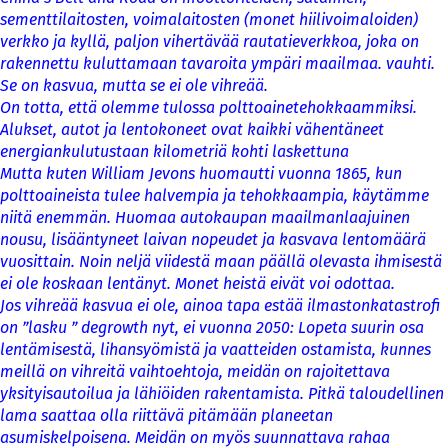
sementtilaitosten, voimalaitosten (monet hiilivoimaloiden)
verkko ja kyllä, paljon vihertävää rautatieverkkoa, joka on
rakennettu kuluttamaan tavaroita ympäri maailmaa. vauhti.
Se on kasvua, mutta se ei ole vihreää.
On totta, että olemme tulossa polttoainetehokkaammiksi.
Alukset, autot ja lentokoneet ovat kaikki vähentäneet
energiankulutustaan kilometriä kohti laskettuna
Mutta kuten William Jevons huomautti vuonna 1865, kun
polttoaineista tulee halvempia ja tehokkaampia, käytämme
niitä enemmän. Huomaa autokaupan maailmanlaajuinen
nousu, lisääntyneet laivan nopeudet ja kasvava lentomäärä
vuosittain. Noin neljä viidestä maan päällä olevasta ihmisestä
ei ole koskaan lentänyt. Monet heistä eivät voi odottaa.
Jos vihreää kasvua ei ole, ainoa tapa estää ilmastonkatastrofi
on ”lasku ” degrowth nyt, ei vuonna 2050: Lopeta suurin osa
lentämisestä, lihansyömistä ja vaatteiden ostamista, kunnes
meillä on vihreitä vaihtoehtoja, meidän on rajoitettava
yksityisautoilua ja lähiöiden rakentamista. Pitkä taloudellinen
lama saattaa olla riittävä pitämään planeetan
asumiskelpoisena. Meidän on myös suunnattava rahaa