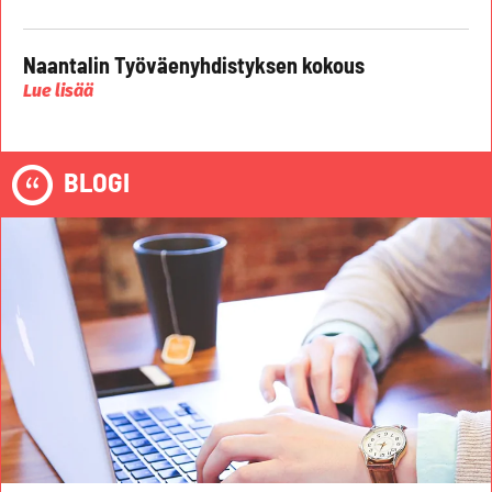
Naantalin Työväenyhdistyksen kokous
Lue lisää
BLOGI