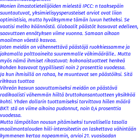
Monien ilmastotieteilijöiden mielestä IPCC: n taaksepäin
suuntautuvat, yksimielisyysperusteiset arviot ovat liian
optimistisia, mutta hyväksymme tämän luvun hetkeksi. Se
vaatisi melko käännöstä. Globaalit päästöt kasvavat edelleen,
saavuttaen ennätyksen viime vuonna. Samaan aikaan
maailman väestö kasvaa.
Joten meidän on vähennettävä päästöjä ruokkiessamme ja
jakamalla polttoaineita suuremmalle väkimäärälle.. Mutta
myös nämä ihmiset rikastuvat: kokonaistuotteet henkeä
kohden kasvavat tyypillisesti noin 2 prosenttia vuodessa.
Ja kun ihmisillä on rahaa, he muuntavat sen päästöiksi. Sitä
rikkaus tuottaa
Vihreän kasvun saavuttamiseksi meidän on päästävä
radikaalisti vähemmän hiiltä bruttokansantuotteen yksikköä
kohti. Yhden dollarin tuottamiseksi tarvittava hiilen määrä
BKT: stä on viime aikoina pudonnut, noin 0,4 prosenttia
vuodessa.
Mutta lämpötilan nousun pitämiseksi turvallisella tasolla
maailmantalouden hiili-intensiteetin on laskettava vähintään
kymmenen kertaa nopeammin, arvioi 21. vuosisadan