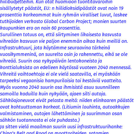
hiilibudjetteihin. Kun otat huomioon tuontitavaroihin
sisällytetyt päästöt, EU: n hiilidioksidipäästöt ovat noin 19
prosenttia korkeammat kuin ryhmän viralliset luvut, laskee
tutkijoiden verkosto Global Carbon Project; monien suurten
kaupunkien ero on noin 60 prosenttia.
Surullinen totuus on, että siirtyminen likaisesta kasvusta
vihreään kasvuun vie paljon enemmän aikaa kuin meillä on.
Infrastruktuuri, jota käytämme seuraavina tärkeinä
vuosikymmeninä, on suurelta osin jo rakennettu, eikä se ole
vihreää. Suurin osa nykypäivän lentokoneista ja
konttialuksista on edelleen käytössä vuoteen 2040 mennessä.
Vihreitä vaihtoehtoja ei ole vielä saatavilla, ei myöskään
tarpeeksi vegaanisia hampurilaisia tai kestäviä vaatteita.
Myös vuonna 2040 suurin osa ihmisistä asuu suunnilleen
samoilla kaduilla kuin nykyään, ajaen silti autoja.
Sähköajoneuvot eivät pelasta meitä: niiden elinkaaren päästöt
ovat kohtuuttoman korkeat. (Litiumin louhinta, autoakkujen
valmistaminen, autojen lähettäminen ja suurimman osan
sähkön tuotannosta ei ole puhdasta.)
Ja sitten vielä maailman suurin uusi infrastruktuurihanke:
China’s Belt and Road on moottoriteiden, satamien,