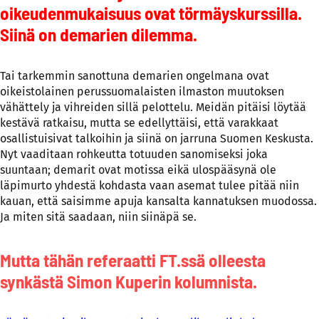
oikeudenmukaisuus ovat törmäyskurssilla.
Siinä on demarien dilemma.
Tai tarkemmin sanottuna demarien ongelmana ovat
oikeistolainen perussuomalaisten ilmaston muutoksen
vähättely ja vihreiden sillä pelottelu. Meidän pitäisi löytää
kestävä ratkaisu, mutta se edellyttäisi, että varakkaat
osallistuisivat talkoihin ja siinä on jarruna Suomen Keskusta.
Nyt vaaditaan rohkeutta totuuden sanomiseksi joka
suuntaan; demarit ovat motissa eikä ulospääsynä ole
läpimurto yhdestä kohdasta vaan asemat tulee pitää niin
kauan, että saisimme apuja kansalta kannatuksen muodossa.
Ja miten sitä saadaan, niin siinäpä se.
Mutta tähän referaatti FT.ssä olleesta
synkästä Simon Kuperin kolumnista.