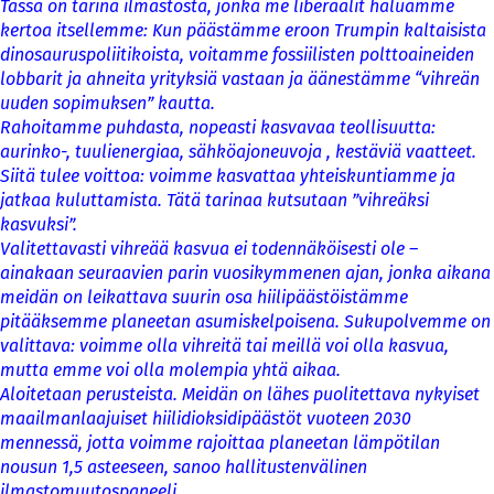
Tässä on tarina ilmastosta, jonka me liberaalit haluamme
kertoa itsellemme: Kun päästämme eroon Trumpin kaltaisista
dinosauruspoliitikoista, voitamme fossiilisten polttoaineiden
lobbarit ja ahneita yrityksiä vastaan ja äänestämme “vihreän
uuden sopimuksen” kautta.
Rahoitamme puhdasta, nopeasti kasvavaa teollisuutta:
aurinko-, tuulienergiaa, sähköajoneuvoja , kestäviä vaatteet.
Siitä tulee voittoa: voimme kasvattaa yhteiskuntiamme ja
jatkaa kuluttamista. Tätä tarinaa kutsutaan ”vihreäksi
kasvuksi”.
Valitettavasti vihreää kasvua ei todennäköisesti ole –
ainakaan seuraavien parin vuosikymmenen ajan, jonka aikana
meidän on leikattava suurin osa hiilipäästöistämme
pitääksemme planeetan asumiskelpoisena. Sukupolvemme on
valittava: voimme olla vihreitä tai meillä voi olla kasvua,
mutta emme voi olla molempia yhtä aikaa.
Aloitetaan perusteista. Meidän on lähes puolitettava nykyiset
maailmanlaajuiset hiilidioksidipäästöt vuoteen 2030
mennessä, jotta voimme rajoittaa planeetan lämpötilan
nousun 1,5 asteeseen, sanoo hallitustenvälinen
ilmastomuutospaneeli.