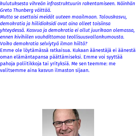
kulutuksesta vihreän infrastruktuurin rakentamiseen. Näinhän
Greta Thunberg väittää.
Mutta se asettaisi meidät uuteen maailmaan. Talouskasvu,
demokratia ja hiilidioksidi ovat aina olleet toisiinsa
yhteydessä. Kasvua ja demokratia ei ollut juurikaan olemassa,
ennen kivihiilen vauhdittamaa teollisuusvallankumousta.
Voiko demokratia selviytyä ilman hiiltä?
Emme ole löytämässä ratkaisua. Kukaan äänestäjä ei äänestä
oman elämäntapansa päättämiseksi. Emme voi syyttää
pahoja poliitikkoja tai yrityksiä. Me sen teemme: me
valitsemme aina kasvun ilmaston sijaan.