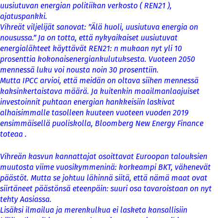
uusiutuvan energian politiikan verkosto ( REN21 ),
ajatuspankki.
Vihreät viljelijät sanovat: ”Älä huoli, uusiutuva energia on
nousussa.” Ja on totta, että nykyaikaiset uusiutuvat
energialähteet käyttävät REN21: n mukaan nyt yli 10
prosenttia kokonaisenergiankulutuksesta. Vuoteen 2050
mennessä luku voi nousta noin 30 prosenttiin.
Mutta IPCC arvioi, että meidän on oltava siihen mennessä
kaksinkertaistava määrä. Ja kuitenkin maailmanlaajuiset
investoinnit puhtaan energian hankkeisiin laskivat
alhaisimmalle tasolleen kuuteen vuoteen vuoden 2019
ensimmäisellä puoliskolla, Bloomberg New Energy Finance
toteaa .
Vihreän kasvun kannattajat osoittavat Euroopan talouksien
muutosta viime vuosikymmeninä: korkeampi BKT, vähenevät
päästöt. Mutta se johtuu lähinnä siitä, että nämä maat ovat
siirtäneet päästönsä eteenpäin: suuri osa tavaroistaan on nyt
tehty Aasiassa.
Lisäksi ilmailua ja merenkulkua ei lasketa kansallisiin