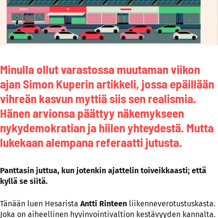
Minulla ollut varastossa muutaman viikon
ajan Simon Kuperin artikkeli, jossa epäillään
vihreän kasvun myttiä siis sen realismia.
Hänen arvionsa päättyy näkemykseen
nykydemokratian ja hiilen yhteydestä. Mutta
lukekaan alempana referaatti jutusta.
Panttasin juttua, kun jotenkin ajattelin toiveikkaasti; että
kyllä se siitä.
Tänään luen Hesarista
Antti Rinteen
liikenneverotustuskasta.
Joka on aiheellinen hyvinvointivaltion kestävyyden kannalta.