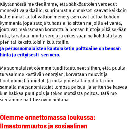
Käytännössä me tiedämme, että sähköautojen veroedut
menevät varakkaille, suurimmat alennukset saavat kaikkein
kalleimmat autot valtion menetyksen ovat autoa kohden
kymmeniä jopa satoja tuhansia. Ja sitten ne joilla ei varaa,
joutuvat maksamaan korotettuja bensan hintoja eikä sekään
riitä, tarvitaan muita veroja ja eikös vaan ne kohdistu taas
pien tai keksituloisiin kuluttajiin.
Ja perussuomalaisten kantoraketin polttoaine on bensan
hinta ja erityisesti sen vero.
Me suomalaiset olemme tuudittautuneet siihen, että puulla
turvaamme kestävän energian, korvataan muovit ja
hoidamme hiilinielut. Ja mikä parasta tai pahinta niin
samalla metsänomistajat lompsa paisuu ja eniten se kasvaa
kun hakkaa puut pois ja tekee metsästä peltoa. Tätä me
siedämme hallitussovun hintana.
Olemme onnettomassa loukussa:
Ilmastonmuutos ja sosiaalinen