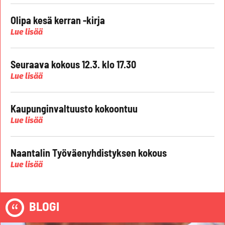
Olipa kesä kerran -kirja
Lue lisää
Seuraava kokous 12.3. klo 17.30
Lue lisää
Kaupunginvaltuusto kokoontuu
Lue lisää
Naantalin Työväenyhdistyksen kokous
Lue lisää
BLOGI