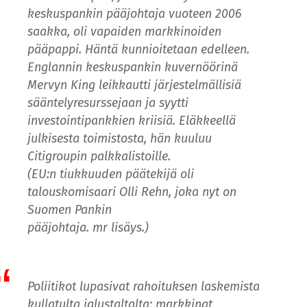
keskuspankin pääjohtaja vuoteen 2006
saakka, oli vapaiden markkinoiden
pääpappi. Häntä kunnioitetaan edelleen.
Englannin keskuspankin kuvernöörinä
Mervyn King leikkautti järjestelmällisiä
sääntelyresurssejaan ja syytti
investointipankkien kriisiä. Eläkkeellä
julkisesta toimistosta, hän kuuluu
Citigroupin palkkalistoille.
(EU:n tiukkuuden päätekijä oli
talouskomisaari Olli Rehn, joka nyt on
Suomen Pankin
pääjohtaja. mr lisäys.)
Poliitikot lupasivat rahoituksen laskemista
kullatulta jalustaltalta; markkinat