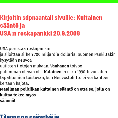
Kirjoitin sdpnaantali sivuille:
Kultainen
sääntö ja
USA:n roskapankki 20.9.2008
USA perustaa roskapankin
ja sijoittaa siihen 700 miljardia dollaria. Suomen Pankiltakin
kysytään neuvoa
uutisten tietojen mukaan.
Vanhanen
toivoo
pahimman olevan ohi.
Katainen
ei usko 1990-luvun alun
tapahtumien toistuvan, kun Neuvostoliitto ei voi kahteen
kertaan hajota.
Maailman politiikan kultainen sääntö on että se, jolla on
kultaa tekee myös
säännöt.
Tilanne on epäselvä ja