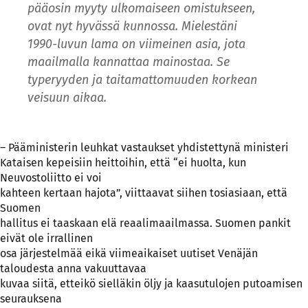
pääosin myyty ulkomaiseen omistukseen,
ovat nyt hyvässä kunnossa. Mielestäni
1990-luvun lama on viimeinen asia, jota
maailmalla kannattaa mainostaa. Se
typeryyden ja taitamattomuuden korkean
veisuun aikaa.
– Pääministerin leuhkat vastaukset yhdistettynä ministeri
Kataisen kepeisiin heittoihin, että “ei huolta, kun
Neuvostoliitto ei voi
kahteen kertaan hajota”, viittaavat siihen tosiasiaan, että
Suomen
hallitus ei taaskaan elä reaalimaailmassa. Suomen pankit
eivät ole irrallinen
osa järjestelmää eikä viimeaikaiset uutiset Venäjän
taloudesta anna vakuuttavaa
kuvaa siitä, etteikö sielläkin öljy ja kaasutulojen putoamisen
seurauksena