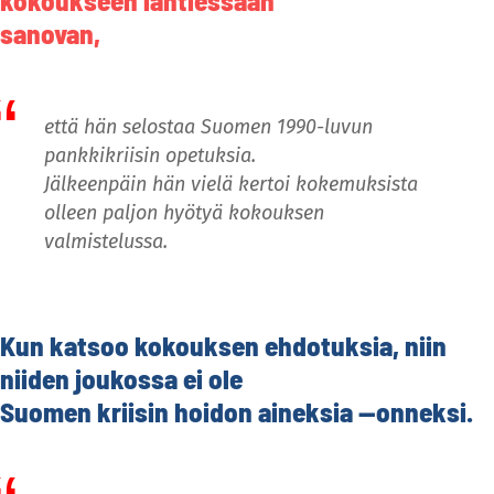
kokoukseen lähtiessään
sanovan,
että hän selostaa Suomen 1990-luvun
pankkikriisin opetuksia.
Jälkeenpäin hän vielä kertoi kokemuksista
olleen paljon hyötyä kokouksen
valmistelussa.
Kun katsoo kokouksen ehdotuksia, niin
niiden joukossa ei ole
Suomen kriisin hoidon aineksia —onneksi.