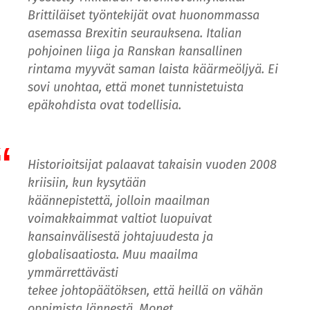
Brittiläiset työntekijät ovat huonommassa
asemassa Brexitin seurauksena. Italian
pohjoinen liiga ja Ranskan kansallinen
rintama myyvät saman laista käärmeöljyä. Ei
sovi unohtaa, että monet tunnistetuista
epäkohdista ovat todellisia.
Historioitsijat palaavat takaisin vuoden 2008
kriisiin, kun kysytään
käännepistettä, jolloin maailman
voimakkaimmat valtiot luopuivat
kansainvälisestä johtajuudesta ja
globalisaatiosta. Muu maailma
ymmärrettävästi
tekee johtopäätöksen, että heillä on vähän
oppimista lännestä. Monet