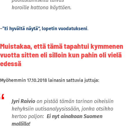
puolustamiselta taivas
koroille kattona käyttäen.
–
“Ei hyvältä näytä”, lopetin vuodatukseni
.
Muistakaa, että tämä tapahtui kymmenen
vuotta sitten eli silloin kun pahin oli vielä
edessä
Myöhemmin 17.10.2018 lainasin sattuvia juttuja:
Jyri Raivio
on pistää tämän tarinan oikeisiin
kehyksiin uutisanalyysissään, jonka otsikko
kertoo paljon:
Ei nyt ainakaan Suomen
mallilla!