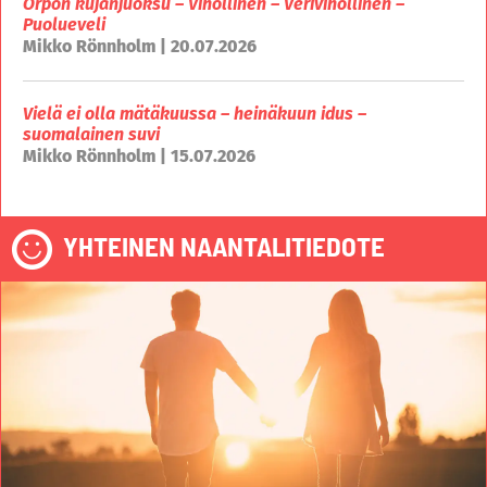
Orpon kujanjuoksu – Vihollinen – Verivihollinen –
Puolueveli
Mikko Rönnholm | 20.07.2026
Vielä ei olla mätäkuussa – heinäkuun idus –
suomalainen suvi
Mikko Rönnholm | 15.07.2026
YHTEINEN NAANTALITIEDOTE