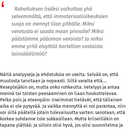
Rahoituksen lisäksi vaikuttaa yhä
selvemmältä, että immateriaalioikeuksien
suoja on mennyt liian pitkälle. Miksi
verotusta ei saada maan pinnalle? Miksi
päästämme pääoman veroista? Ja miksi
emme yritä elvyttää kartellien vastaista
lainsäädäntöä?
Näitä analyyseja ja ehdotuksia on useita. Selvää on, että
muutosta tarvitaan ja nopeasti. Siltä varalta että….
Reseptejäkin on, mutta onko rohkeutta. Vetelyys ja antaa
mennä tai toisten peesaaminen on liaan houkuttelevaa.
Pelko pois ja eteenpäin: Useimmat tietävät, että tällainen
aika ei ole pysyvää. Ja vaikka mennyttä ei voi parantaa, niin
voi siitä päätellä jotain tulevaisuutta varten: sanotaan, että
korkea suhdanne tule sukkasillaan. Mutta kriiseilläkin on
tapana ylättää: Ja silloin olisi hyvä, jos olisi suunnitelma ja