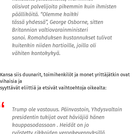
olisivat palvelijoita pikemmin kuin ihmisten
päälliköitä. “Olemme kaikki
tässä yhdessä”, George Osborne, sitten
Britannian valtiovarainministeri
sanoi. Romahduksen kustannukset tulivat
kuitenkin niiden hartioille, joilla oli
vähiten kantokykyä.
Kansa siis duunarit, toimihenkilöt ja monet yrittäjätkin ovat
vihaisia ja
syyttävät eliittiä ja etsivät vaihtoehtoja oikealta:
Trump ole vastauus. Päinvastoin, Yhdysvaltain
presidentin tukijat ovat häviäjiä hänen
kauppasodassaan . Heidät on jo
ryöstetty rikkaiden veronkevennyksillä.