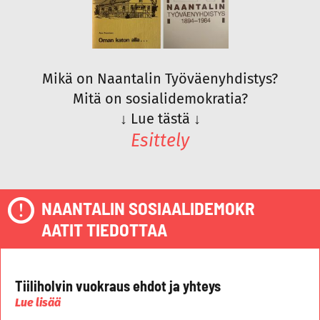
Mikä on Naantalin Työväenyhdistys?
Mitä on sosialidemokratia?
↓
Lue tästä
↓
Esittely
NAANTALIN SOSIAALIDEMOKR
AATIT TIEDOTTAA
Tiiliholvin vuokraus ehdot ja yhteys
Lue lisää