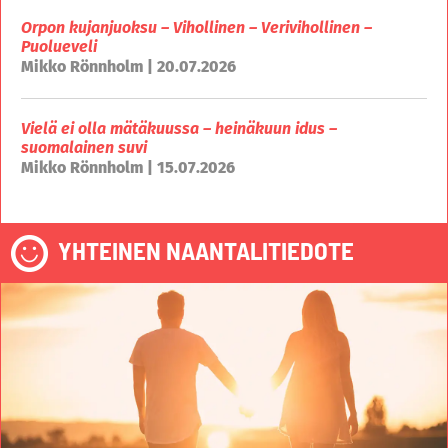
Orpon kujanjuoksu – Vihollinen – Verivihollinen –
Puolueveli
Mikko Rönnholm | 20.07.2026
Vielä ei olla mätäkuussa – heinäkuun idus –
suomalainen suvi
Mikko Rönnholm | 15.07.2026
YHTEINEN NAANTALITIEDOTE