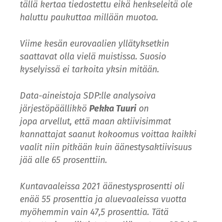
tällä kertaa tiedostettu eikä henkseleitä ole
haluttu paukuttaa millään muotoa.
Viime kesän
eurovaalien
yllätyksetkin
saattavat olla vielä muistissa. Suosio
kyselyissä ei tarkoita yksin mitään.
Data-aineistoja SDP:lle analysoiva
järjestöpäällikkö
Pekka Tuuri
on
jopa
arvellut
, että maan aktiivisimmat
kannattajat saanut kokoomus voittaa kaikki
vaalit niin pitkään kuin äänestysaktiivisuus
jää alle 65 prosenttiin.
Kuntavaaleissa 2021 äänestysprosentti oli
enää 55 prosenttia ja aluevaaleissa vuotta
myöhemmin vain 47,5 prosenttia. Tätä