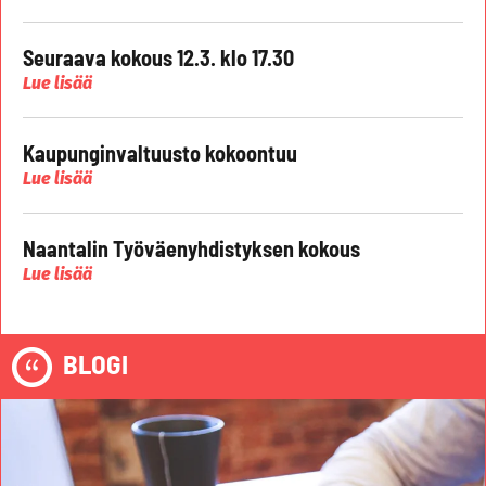
Seuraava kokous 12.3. klo 17.30
Lue lisää
Kaupunginvaltuusto kokoontuu
Lue lisää
Naantalin Työväenyhdistyksen kokous
Lue lisää
BLOGI