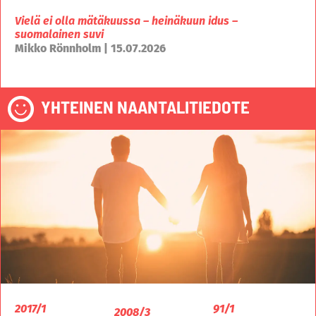
Vielä ei olla mätäkuussa – heinäkuun idus –
suomalainen suvi
Mikko Rönnholm | 15.07.2026
YHTEINEN NAANTALITIEDOTE
2017/1
91/1
2008/3