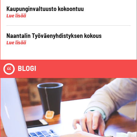
Kaupunginvaltuusto kokoontuu
Lue lisää
Naantalin Työväenyhdistyksen kokous
Lue lisää
BLOGI