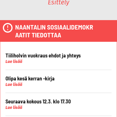
Esittely
NAANTALIN SOSIAALIDEMOKR
AATIT TIEDOTTAA
Tiiliholvin vuokraus ehdot ja yhteys
Lue lisää
Olipa kesä kerran -kirja
Lue lisää
Seuraava kokous 12.3. klo 17.30
Lue lisää