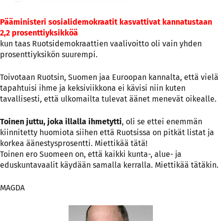
Pääministeri sosialidemokraatit kasvattivat kannatustaan
2,2 prosenttiyksikköä
kun taas Ruotsidemokraattien vaalivoitto oli vain yhden
prosenttiyksikön suurempi.
Toivotaan Ruotsin, Suomen jaa Euroopan kannalta, että vielä
tapahtuisi ihme ja keksiviikkona ei kävisi niin kuten
tavallisesti, että ulkomailta tulevat äänet menevät oikealle.
Toinen juttu, joka illalla ihmetytti
, oli se ettei enemmän
kiinnitetty huomiota siihen että Ruotsissa on pitkät listat ja
korkea äänestysprosentti. Miettikää tätä!
Toinen ero Suomeen on, että kaikki kunta-, alue- ja
eduskuntavaalit käydään samalla kerralla. Miettikää tätäkin.
MAGDA