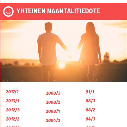
YHTEINEN NAANTALITIEDOTE
2017/1
91/1
2008/3
2013/1
88/3
2008/2
2012/3
88/2
2008/1
2012/2
84/3
2004/2