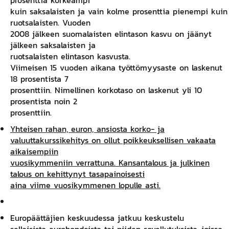
kuin saksalaisten ja vain kolme prosenttia pienempi kuin
ruotsalaisten. Vuoden
2008 jälkeen suomalaisten elintason kasvu on jäänyt
jälkeen saksalaisten ja
ruotsalaisten elintason kasvusta.
Viimeisen 15 vuoden aikana työttömyysaste on laskenut
18 prosen­tista 7
prosenttiin. Nimellinen korkotaso on laskenut yli 10
prosentista noin 2
prosenttiin.
Yhteisen rahan, euron, ansiosta korko- ja
valuuttakurs­sikehitys on ollut poikkeuksellisen vakaata
aikaisempiin
vuosikymmeniin verrattuna. Kansantalous ja julkinen
talous on kehittynyt tasapainoisesti
aina viime vuosikymmenen lopulle asti.
Europäättäjien keskuudessa jatkuu keskustelu
sellaisista eurobon­deista tai niiden sovellutuksista, joissa