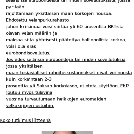
pyritään
rajoittamaan yksittäisen maan korkojen nousua.
Ehdotettu velanpurkurahasto,
johon kriisimaa voisi siirtää yli 60 prosenttia BKT:sta
olevan velan määrän ja
maksaa siitä yhteisesti päätettyä hallinnollista korkoa,
voisi olla eräs
eurobondisovellu­tus.
Jos edes sellaisia eurobondeja tai niiden sovellutuksia,
jossa yksittäisen
maan tosiasialliset rahoituskustannukset eivät voi nousta
kuin korkein­taan 2-3
prosenttia yli Saksan korkotason, ei oteta käyttöön, EKP
joutuu myös tulevina
vuosina turvautumaan heikkojen euromaiden
velkakirjojen ostoihin.
Koko tutkimus liitteenä