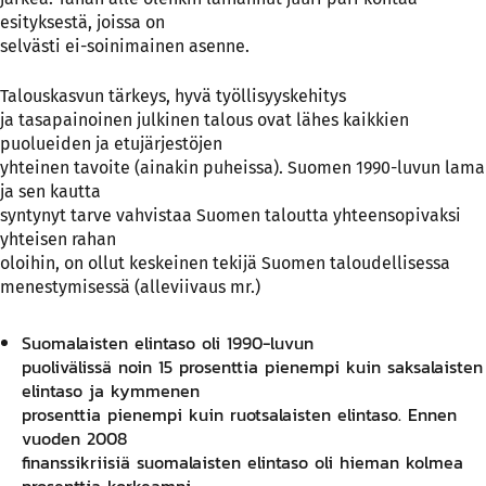
esityksestä, joissa on
selvästi ei-soinimainen asenne.
Talouskasvun tärkeys, hyvä työllisyyskehitys
ja tasapainoinen julkinen talous ovat lähes kaikkien
puolueiden ja etujärjestöjen
yhteinen tavoite (ainakin puheissa). Suomen 1990-luvun lama
ja sen kautta
syntynyt tarve vahvistaa Suomen taloutta yhteensopivaksi
yhteisen rahan
oloihin, on ollut keskeinen tekijä Suomen taloudellisessa
menestymisessä (alleviivaus mr.)
Suomalaisten elintaso oli 1990-luvun
puolivälissä noin 15 prosenttia pienempi kuin saksalaisten
elintaso ja kymmenen
prosenttia pienempi kuin ruotsalaisten elintaso. Ennen
vuoden 2008
finanssikriisiä suomalais­ten elintaso oli hieman kolmea
prosenttia korkeampi