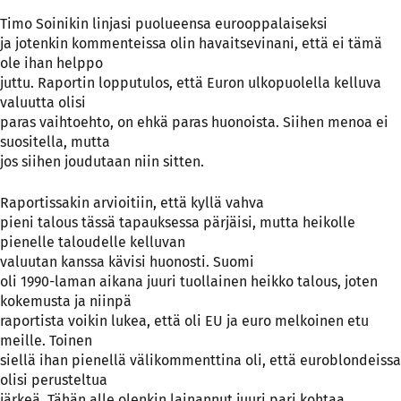
Timo Soinikin linjasi puolueensa eurooppalaiseksi
ja jotenkin kommenteissa olin havaitsevinani, että ei tämä
ole ihan helppo
juttu. Raportin lopputulos, että Euron ulkopuolella kelluva
valuutta olisi
paras vaihtoehto, on ehkä paras huonoista. Siihen menoa ei
suositella, mutta
jos siihen joudutaan niin sitten.
Raportissakin arvioitiin, että kyllä vahva
pieni talous tässä tapauksessa pärjäisi, mutta heikolle
pienelle taloudelle kelluvan
valuutan kanssa kävisi huonosti. Suomi
oli 1990-laman aikana juuri tuollainen heikko talous, joten
kokemusta ja niinpä
raportista voikin lukea, että oli EU ja euro melkoinen etu
meille. Toinen
siellä ihan pienellä välikommenttina oli, että euroblondeissa
olisi perusteltua
järkeä. Tähän alle olenkin lainannut juuri pari kohtaa