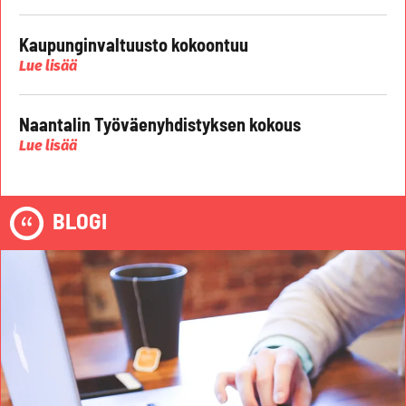
Kaupunginvaltuusto kokoontuu
Lue lisää
Naantalin Työväenyhdistyksen kokous
Lue lisää
BLOGI