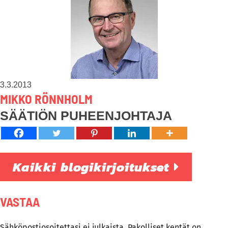
3.3.2013
MIKKO RÖNNHOLM
SÄÄTIÖN PUHEENJOHTAJA
Kaikki blogikirjoitukset
VASTAA
Sähköpostiosoitettasi ei julkaista.
Pakolliset kentät on