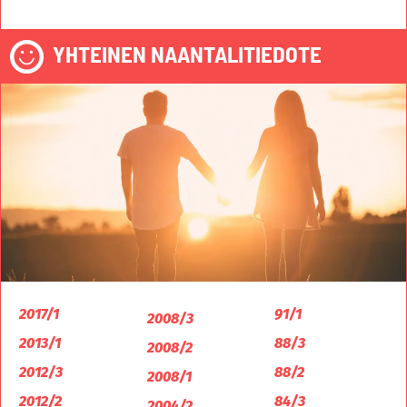
YHTEINEN NAANTALITIEDOTE
2017/1
91/1
2008/3
2013/1
88/3
2008/2
2012/3
88/2
2008/1
2012/2
84/3
2004/2