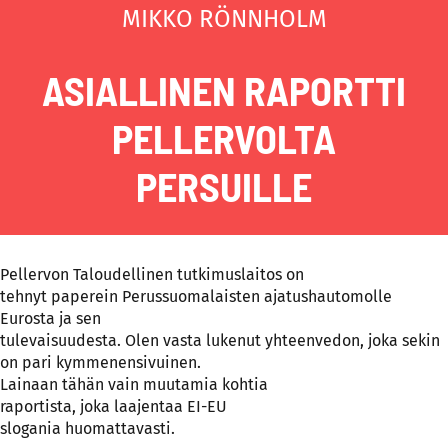
MIKKO RÖNNHOLM
ASIALLINEN RAPORTTI
PELLERVOLTA
PERSUILLE
Pellervon Taloudellinen tutkimuslaitos on
tehnyt paperein Perussuomalaisten ajatushautomolle
Eurosta ja sen
tulevaisuudesta. Olen vasta lukenut yhteenvedon, joka sekin
on pari kymmenensivuinen.
Lainaan tähän vain muutamia kohtia
raportista, joka laajentaa EI-EU
slogania huomattavasti.