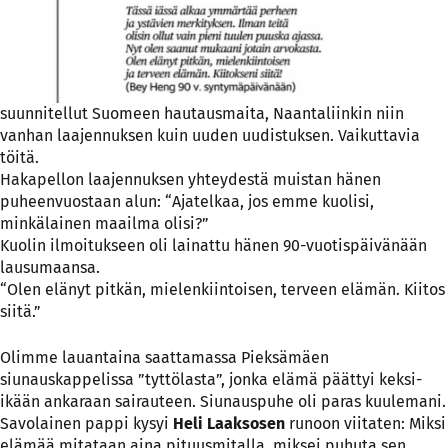
suunnitellut Suomeen hautausmaita, Naantaliinkin niin
vanhan laajennuksen kuin uuden uudistuksen. Vaikuttavia
töitä.
Hakapellon laajennuksen yhteydestä muistan hänen
puheenvuostaan alun: “Ajatelkaa, jos emme kuolisi,
minkälainen maailma olisi?”
Kuolin ilmoitukseen oli lainattu hänen 90-vuotispäivänään
lausumaansa.
“Olen elänyt pitkän, mielenkiintoisen, terveen elämän. Kiitos
siitä.”
Olimme lauantaina saattamassa Pieksämäen
siunauskappelissa ”tyttölasta”, jonka elämä päättyi keksi-
ikään ankaraan sairauteen. Siunauspuhe oli paras kuulemani.
Savolainen pappi kysyi
Heli Laaksosen
runoon viitaten: Miksi
elämää mitataan aina pituusmitalla, miksei puhuta sen