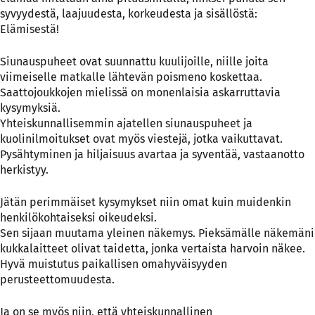
syvyydestä, laajuudesta, korkeudesta ja sisällöstä:
Elämisestä!
Siunauspuheet ovat suunnattu kuulijoille, niille joita
viimeiselle matkalle lähtevän poismeno koskettaa.
Saattojoukkojen mielissä on monenlaisia askarruttavia
kysymyksiä.
Yhteiskunnallisemmin ajatellen siunauspuheet ja
kuolinilmoitukset ovat myös viestejä, jotka vaikuttavat.
Pysähtyminen ja hiljaisuus avartaa ja syventää, vastaanotto
herkistyy.
Jätän perimmäiset kysymykset niin omat kuin muidenkin
henkilökohtaiseksi oikeudeksi.
Sen sijaan muutama yleinen näkemys. Pieksämälle näkemäni
kukkalaitteet olivat taidetta, jonka vertaista harvoin näkee.
Hyvä muistutus paikallisen omahyväisyyden
perusteettomuudesta.
Ja on se myös niin, että yhteiskunnallinen