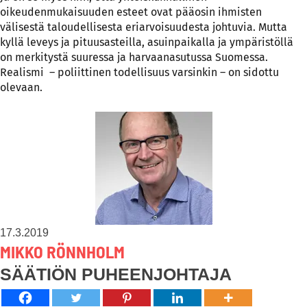
oikeudenmukaisuuden esteet ovat pääosin ihmisten
välisestä taloudellisesta eriarvoisuudesta johtuvia. Mutta
kyllä leveys ja pituusasteilla, asuinpaikalla ja ympäristöllä
on merkitystä suuressa ja harvaanasutussa Suomessa.
Realismi – poliittinen todellisuus varsinkin – on sidottu
olevaan.
17.3.2019
MIKKO RÖNNHOLM
SÄÄTIÖN PUHEENJOHTAJA