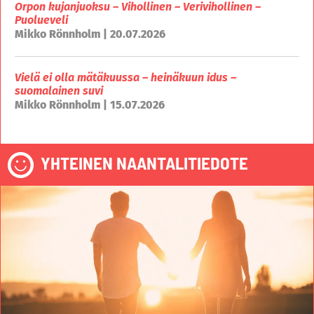
Orpon kujanjuoksu – Vihollinen – Verivihollinen –
Puolueveli
Mikko Rönnholm | 20.07.2026
Vielä ei olla mätäkuussa – heinäkuun idus –
suomalainen suvi
Mikko Rönnholm | 15.07.2026
YHTEINEN NAANTALITIEDOTE