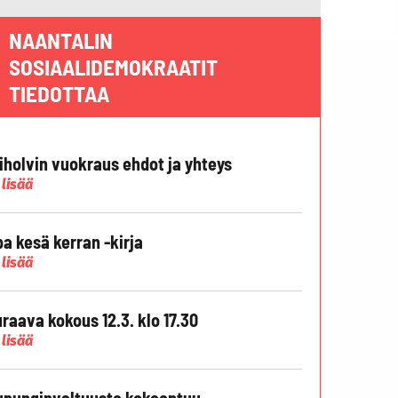
NAANTALIN
SOSIAALIDEMOKRAATIT
TIEDOTTAA
liholvin vuokraus ehdot ja yhteys
 lisää
pa kesä kerran -kirja
 lisää
raava kokous 12.3. klo 17.30
 lisää
punginvaltuusto kokoontuu