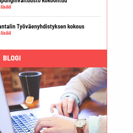
 lisää
ntalin Työväenyhdistyksen kokous
 lisää
BLOGI