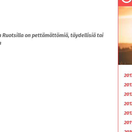
Ruotsilla on pettämättömiä, täydellisiä tai
a
201
201
201
201
201
201
201