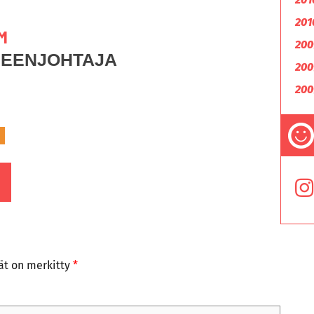
201
M
200
HEENJOHTAJA
200
200
tät on merkitty
*