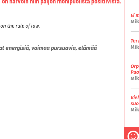
 on harvoin niin paljon monipuolista positiivista.
Ei 
Mik
on the rule of law.
Ter
Mik
at energisiä, voimaa pursuavia, elämää
Orp
Puo
Mik
Vie
suo
Mik