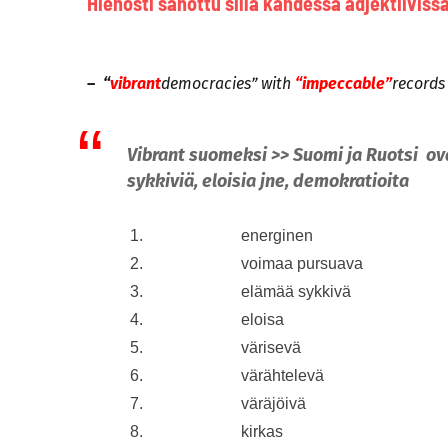
Hienosti sanottu sillä kahdessa adjektiivissa
– “
vibrant
democracies” with
“impeccable”
records 
Vibrant suomeksi >> Suomi ja Ruotsi ov
sykkiviä, eloisia jne, demokratioita
1.
energinen
2.
voimaa pursuava
3.
elämää sykkivä
4.
eloisa
5.
värisevä
6.
värähtelevä
7.
väräjöivä
8.
kirkas