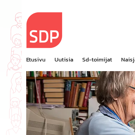
Skip
to
content
Etusivu
Uutisia
Sd-toimijat
Naisj