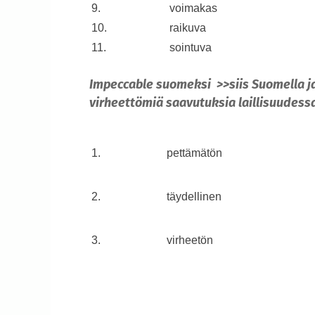
9.
voimakas
10.
raikuva
11.
sointuva
Impeccable suomeksi >>siis Suomella ja 
virheettömiä saavutuksia laillisuudess
1.
pettämätön
2.
täydellinen
3.
virheetön