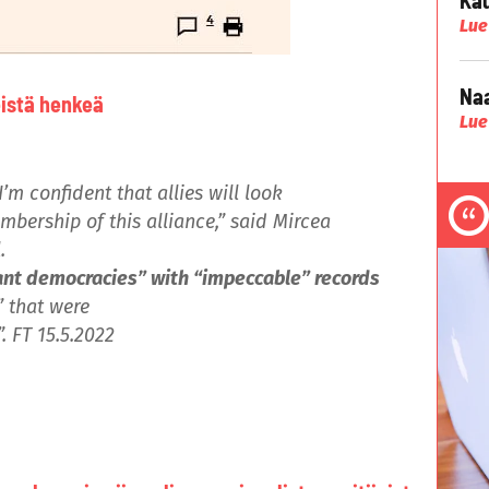
Lue
Naa
eistä henkeä
Lue
’m confident that allies will look
mbership of this alliance,” said Mircea
.
ant democracies” with “impeccable” records
” that were
. FT 15.5.2022