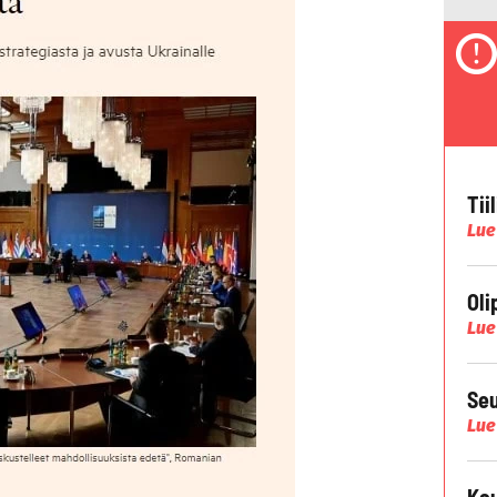
Tii
Lue
Oli
Lue
Seu
Lue
Kau