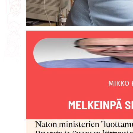
MIKKO
MELKEINPÄ S