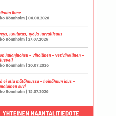
mikään ihme
ko Rönnholm | 06.08.2026
veys, Koulutus, Työ ja Turvallisuus
ko Rönnholm | 27.07.2026
on kujanjuoksu – Vihollinen – Verivihollinen –
lueveli
ko Rönnholm | 20.07.2026
lä ei olla mätäkuussa – heinäkuun idus –
malainen suvi
ko Rönnholm | 15.07.2026
YHTEINEN NAANTALITIEDOTE