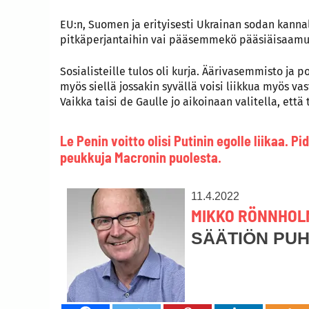
EU:n, Suomen ja erityisesti Ukrainan sodan kanna
pitkäperjantaihin vai pääsemmekö pääsiäisaamu
Sosialisteille tulos oli kurja. Äärivasemmisto ja p
myös siellä jossakin syvällä voisi liikkua myös va
Vaikka taisi de Gaulle jo aikoinaan valitella, ett
Le Penin voitto olisi Putinin egolle liikaa.
peukkuja Macronin puolesta.
11.4.2022
MIKKO RÖNNHOL
SÄÄTIÖN PU