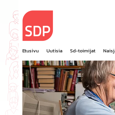
Skip
to
content
Etusivu
Uutisia
Sd-toimijat
Naisj