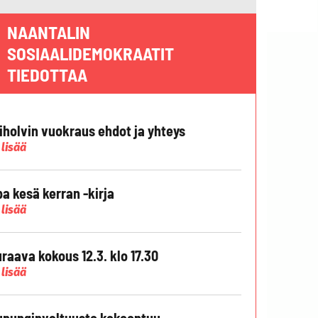
NAANTALIN
SOSIAALIDEMOKRAATIT
TIEDOTTAA
liholvin vuokraus ehdot ja yhteys
 lisää
pa kesä kerran -kirja
 lisää
raava kokous 12.3. klo 17.30
 lisää
punginvaltuusto kokoontuu