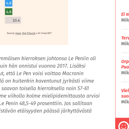
Ei 
Mik
Ter
Mik
immäisen kierroksen johtonsa Le Peniin oli
Orp
uin hän onnistui vuonna 2017. Lisäksi
Puo
Mik
t, että Le Pen voisi voittaa Macronin
lä on kuitenkin kaventunut jyrkästi viime
 saavan toisella kierroksella noin 57-61
Vie
iime viikolla kolme mielipidemittausta arvioi
suo
Mik
e Penin 48,5-49 prosenttiin. Jos sallitaan
pistävän etäisyyden päässä järkyttävästä