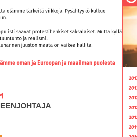
lta elämme tärkeitä viikkoja. Pysähtyykö kulkue
un.
opulisti saavat protestihenkiset saksalaiset. Mutta kyllä
stuuntunto ja realismi.
ä tuhannen juuston maata on vaikea hallita.
 Pidämme oman ja Euroopan ja maailman puolesta
201
201
M
201
HEENJOHTAJA
201
201
201
201