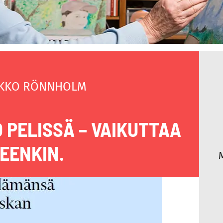
KKO RÖNNHOLM
 PELISSÄ – VAIKUTTAA
EENKIN.