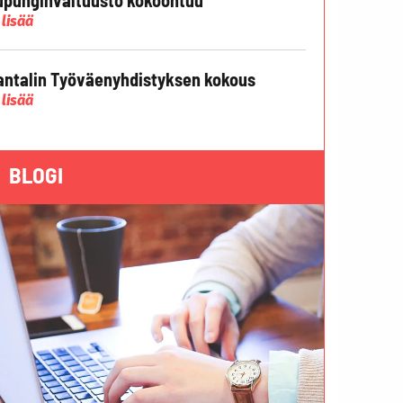
 lisää
ntalin Työväenyhdistyksen kokous
 lisää
BLOGI