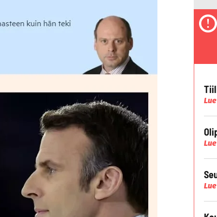
Tii
Lue
Oli
Lue
Seu
Lue
Kau