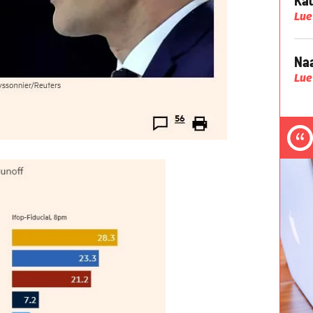
Lue
Naa
Lue