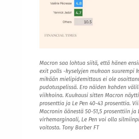
Macron saa lohtua siitä, että hänen ens
exit polls -kyselyjen mukaan suurempi k
mikään mielipidemittaus ei ole osoittanu
pudotuspelissä. Ero näiden kahden välil
viikkoina. Kuukausi sitten Macron näytti
prosenttia ja Le Pen 40-43 prosenttia. V
Macronin äänestä 50-51,5 prosenttiin ja L
virhemarginaali, Le Pen voi olla silmiin
voitosta. Tony Barber FT