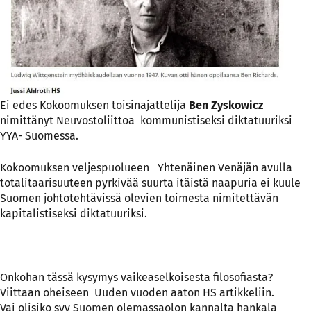
Ei edes Kokoomuksen toisinajattelija
Ben Zyskowicz
nimittänyt Neuvostoliittoa kommunistiseksi diktatuuriksi
YYA- Suomessa.
Kokoomuksen veljespuolueen Yhtenäinen Venäjän avulla
totalitaarisuuteen pyrkivää suurta itäistä naapuria ei kuule
Suomen johtotehtävissä olevien toimesta nimitettävän
kapitalistiseksi diktatuuriksi.
Onkohan tässä kysymys vaikeaselkoisesta filosofiasta?
Viittaan oheiseen
Uuden vuoden aaton HS artikkeliin.
Vai olisiko syy Suomen olemassaolon kannalta hankala