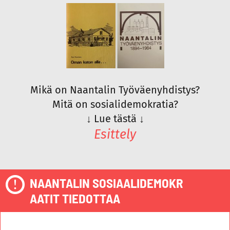
Mikä on Naantalin Työväenyhdistys?
Mitä on sosialidemokratia?
↓
Lue tästä
↓
Esittely
NAANTALIN SOSIAALIDEMOKR
AATIT TIEDOTTAA