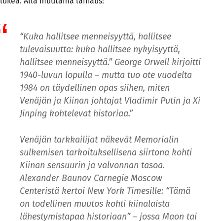
lukea. Alla muutama lainaus:
“Kuka hallitsee menneisyyttä, hallitsee
tulevaisuutta: kuka hallitsee nykyisyyttä,
hallitsee menneisyyttä.” George Orwell kirjoitti
1940-luvun lopulla – mutta tuo ote vuodelta
1984 on täydellinen opas siihen, miten
Venäjän ja Kiinan johtajat Vladimir Putin ja Xi
Jinping kohtelevat historiaa.”
Venäjän tarkkailijat näkevät Memorialin
sulkemisen tarkoituksellisena siirtona kohti
Kiinan sensuurin ja valvonnan tasoa.
Alexander Baunov Carnegie Moscow
Centeristä kertoi New York Timesille: “Tämä
on todellinen muutos kohti kiinalaista
lähestymistapaa historiaan” – jossa Maon tai