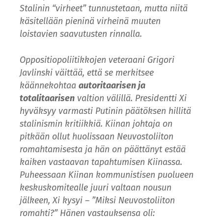
Stalinin “virheet” tunnustetaan, mutta niitä
käsitellään pieninä virheinä muuten
loistavien saavutusten rinnalla.
Oppositiopoliitikkojen veteraani Grigori
Javlinski väittää, että se merkitsee
käännekohtaa
autoritaarisen ja
totalitaarisen
valtion välillä. Presidentti Xi
hyväksyy varmasti Putinin päätöksen hillitä
stalinismin kritiikkiä. Kiinan johtaja on
pitkään ollut huolissaan Neuvostoliiton
romahtamisesta ja hän on päättänyt estää
kaiken vastaavan tapahtumisen Kiinassa.
Puheessaan Kiinan kommunistisen puolueen
keskuskomitealle juuri valtaan nousun
jälkeen, Xi kysyi – ”Miksi Neuvostoliiton
romahti?” Hänen vastauksensa oli: