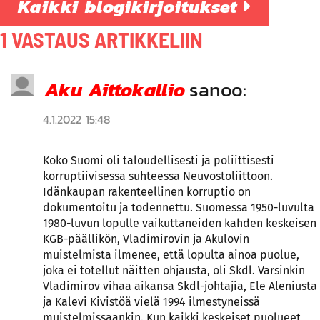
Kaikki blogikirjoitukset
1 VASTAUS ARTIKKELIIN
Aku Aittokallio
sanoo:
4.1.2022 15:48
Koko Suomi oli taloudellisesti ja poliittisesti
korruptiivisessa suhteessa Neuvostoliittoon.
Idänkaupan rakenteellinen korruptio on
dokumentoitu ja todennettu. Suomessa 1950-luvulta
1980-luvun lopulle vaikuttaneiden kahden keskeisen
KGB-päällikön, Vladimirovin ja Akulovin
muistelmista ilmenee, että lopulta ainoa puolue,
joka ei totellut näitten ohjausta, oli Skdl. Varsinkin
Vladimirov vihaa aikansa Skdl-johtajia, Ele Aleniusta
ja Kalevi Kivistöä vielä 1994 ilmestyneissä
muistelmissaankin. Kun kaikki keskeiset puolueet,