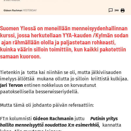
Suomen Ylessä on meneillään menneisyydenhallinnan
kurssi, jossa herkutellaan YYA-kauden /Kylmän sodan
ajan rähmällään ololla ja paljastetaan rohkeasti,
kuinka väärin silloin toimittiin, kun kaikki pakotettiin
samaan kuoroon.
Tietenkin ja totta kai niinhän se oli, mutta jälkiviisauden
imelyys ällöttää mukana ollutta jo silloin kriittistä kulkijaa.
Jari Tervon
entinen nokkeluus on korvautunut
paatoksellisella besserwisseriydellä.
Mutta tämä oli johdanto päivän referaattiin:
FT:n kolumnisti
Gideon Rachmanin
juttu
Putinin yritys
hallita menneisyyttä noudattaa X:n esimerkkiä,
kannatta