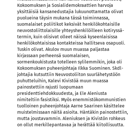
Kokoomuksen ja Sosialidemokraattien harvoja
yksittäisiä kansanedustajia lukuunottamatta olivat
puolueina täysin mukana tässä toiminnassa,
suomalaiset poliitikot keksivät henkilökohtaisille
neuvostoliittolaisille yhteyshenkilöilleen kotiryssä-
termin, kuin olisivat olleet näissä kyseenlaisissa
henkilökohtaisissa kontakteissa hallitseva osapuoli.
Tuskin olivat. Akulov muun muassa paljastaa
kirjassaan perheensä suomalaisen,
sormenkoukistusta totelleen sylilemmikin, joka oli
Kokoomuksen puheenjohtaja Ilkka Suominen. Skdl-
johtajia kutsuttiin Neuvostoliiton suurlähetystöön
puhutteluihin, Kalevi Kivistöä muun muassa
painostettiin rajusti luopumaan
presidenttiehdokkuudesta, ja Ele Aleniusta
nimiteltiin fasistiksi. Myös enemmistökommunistien
tuolloinen puheenjohtaja Aarne Saarinen käsittelee
muistelmissaan näitä asioita. Häntäkin painostettiin,
mutta joustavammin. Aleniuksen ja Kivistön rohkeus
on ollut merkillepantavaa ja herättää kiitollisuutta.