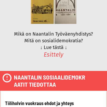
Mikä on Naantalin Työväenyhdistys?
Mitä on sosialidemokratia?
↓
Lue tästä
↓
Esittely
NAANTALIN SOSIAALIDEMOKR
AATIT TIEDOTTAA
Tiiliholvin vuokraus ehdot ja yhteys