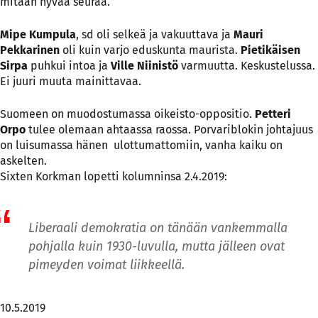
mitään hyvää seuraa.
Mipe Kumpula
, sd oli selkeä ja vakuuttava ja
Mauri
Pekkarinen
oli kuin varjo eduskunta maurista.
Pietikäisen
Sirpa
puhkui intoa ja
Ville Niinistö
varmuutta. Keskustelussa.
Ei juuri muuta mainittavaa.
Suomeen on muodostumassa oikeisto-oppositio.
Petteri
Orpo
tulee olemaan ahtaassa raossa. Porvariblokin johtajuus
on luisumassa hänen ulottumattomiin, vanha kaiku on
askelten.
Sixten Korkman lopetti kolumninsa 2.4.2019:
Liberaali demokratia on tänään vankemmalla
pohjalla kuin 1930-luvulla, mutta jälleen ovat
pimeyden voimat liikkeellä.
10.5.2019