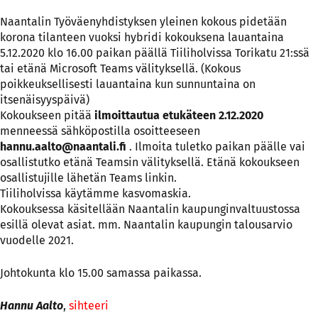
Naantalin Työväenyhdistyksen yleinen kokous pidetään
korona tilanteen vuoksi hybridi kokouksena lauantaina
5.12.2020 klo 16.00 paikan päällä Tiiliholvissa Torikatu 21:ssä
tai etänä Microsoft Teams välityksellä. (Kokous
poikkeuksellisesti lauantaina kun sunnuntaina on
itsenäisyyspäivä)
Kokoukseen pitää
ilmoittautua etukäteen 2.12.2020
menneessä sähköpostilla osoitteeseen
hannu.aalto@naantali.fi
. Ilmoita tuletko paikan päälle vai
osallistutko etänä Teamsin välityksellä. Etänä kokoukseen
osallistujille lähetän Teams linkin.
Tiiliholvissa käytämme kasvomaskia.
Kokouksessa käsitellään Naantalin kaupunginvaltuustossa
esillä olevat asiat. mm. Naantalin kaupungin talousarvio
vuodelle 2021.
Johtokunta klo 15.00 samassa paikassa.
Hannu Aalto
,
sihteeri