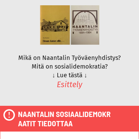
Mikä on Naantalin Työväenyhdistys?
Mitä on sosialidemokratia?
↓
Lue tästä
↓
Esittely
NAANTALIN SOSIAALIDEMOKR
AATIT TIEDOTTAA