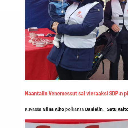
Naantalin Venemessut sai vieraaksi SDP:n pi
Kuvassa
Niina Alho
poikansa
Danielin
,
Satu Aalt