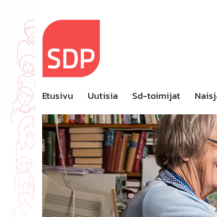
Skip
to
content
Etusivu
Uutisia
Sd-toimijat
Naisj