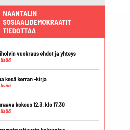
NAANTALIN
SOSIAALIDEMOKRAATIT
TIEDOTTAA
liholvin vuokraus ehdot ja yhteys
 lisää
pa kesä kerran -kirja
 lisää
raava kokous 12.3. klo 17.30
 lisää
punginvaltuusto kokoontuu