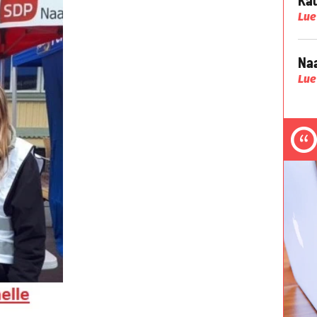
Lue
Naa
Lue