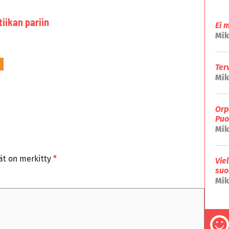
iikan pariin
Ei 
Mik
Ter
Mik
Orp
Puo
Mik
tät on merkitty
*
Vie
suo
Mik