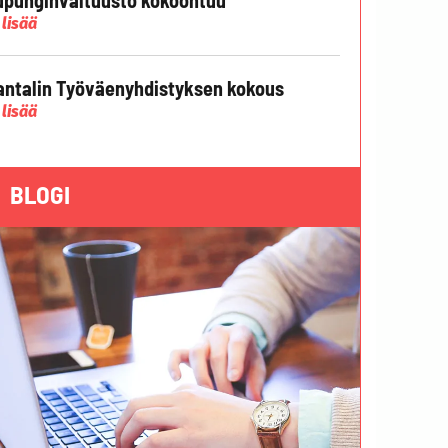
 lisää
ntalin Työväenyhdistyksen kokous
 lisää
BLOGI