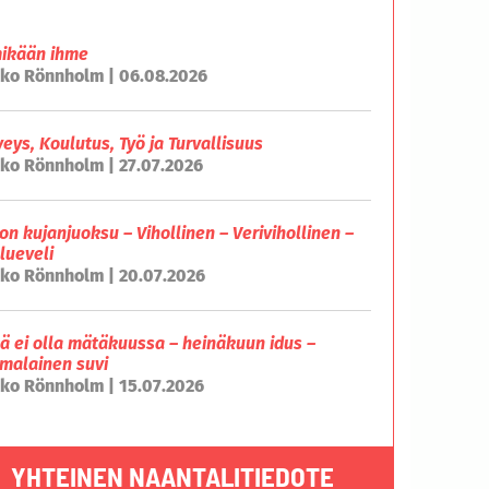
mikään ihme
ko Rönnholm | 06.08.2026
veys, Koulutus, Työ ja Turvallisuus
ko Rönnholm | 27.07.2026
on kujanjuoksu – Vihollinen – Verivihollinen –
lueveli
ko Rönnholm | 20.07.2026
lä ei olla mätäkuussa – heinäkuun idus –
malainen suvi
ko Rönnholm | 15.07.2026
YHTEINEN NAANTALITIEDOTE