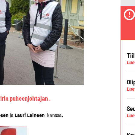
Tii
Lue
Oli
Lue
irin puheenjohtajan .
Seu
osen
ja
Lauri Laineen
kanssa.
Lue
Kau