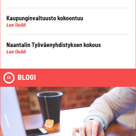
Kaupunginvaltuusto kokoontuu
Lue lisää
Naantalin Työväenyhdistyksen kokous
Lue lisää
BLOGI