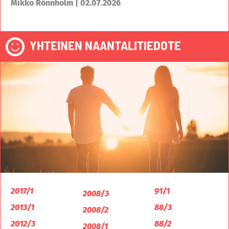
Mikko Rönnholm | 02.07.2026
YHTEINEN NAANTALITIEDOTE
2017/1
91/1
2008/3
2013/1
88/3
2008/2
2012/3
88/2
2008/1