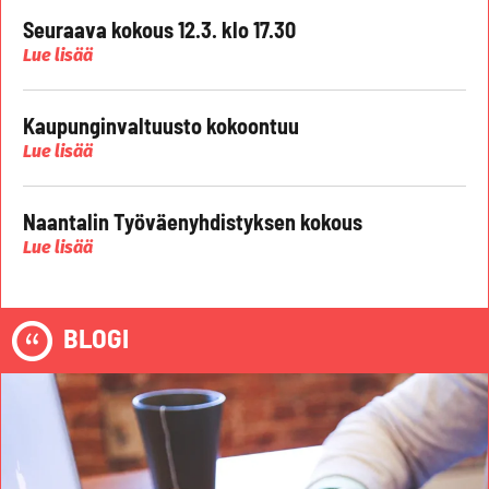
Seuraava kokous 12.3. klo 17.30
Lue lisää
Kaupunginvaltuusto kokoontuu
Lue lisää
Naantalin Työväenyhdistyksen kokous
Lue lisää
BLOGI