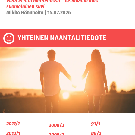
Vielä ei olla mätäkuussa – heinäkuun idus –
suomalainen suvi
Mikko Rönnholm | 15.07.2026
YHTEINEN NAANTALITIEDOTE
2017/1
91/1
2008/3
2013/1
88/3
2008/2